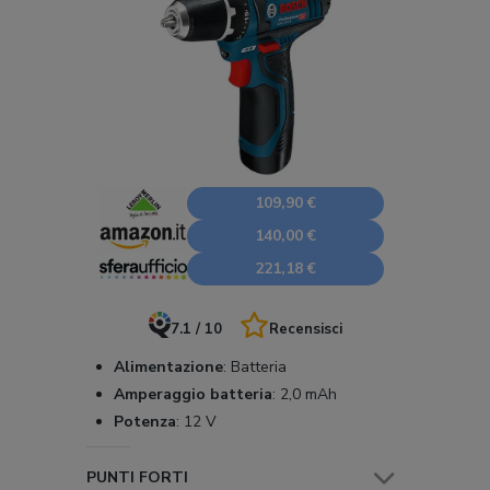
109,90 €
140,00 €
221,18 €
7.1 / 10
Recensisci
Alimentazione
:
Batteria
Amperaggio batteria
:
2,0 mAh
Potenza
:
12 V
PUNTI FORTI