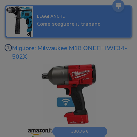
LEGGI ANCHE
Come scegliere il trapano
Migliore: Milwaukee M18 ONEFHIWF34-
502X
330,76 €