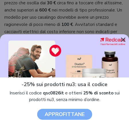
prezzo che oscilla dai
30 €
circa fino a toccare cifre altissime,
anche superiori ai
600 €
nei modelli di tipo professionale. Un
modello per uso casalingo dovrebbe avere un prezzo
ragionevole di poco meno di
100 €
. Avvitatori standard e
cacciaviti elettrici dal costo inferiore non sono indicati per
×
forare muri e superfici.
Quali sono i migliori trapani avvitatori del
2026?
MIGLIORE
-25% sui prodotti nu3: usa il codice
Inserisci il codice
qsc0826it
e ottieni
25% di sconto
sui
9 / 10
prodotti nu3, senza minimo d’ordine.
Milwaukee M18 ONEFHIWF34-502X
APPROFITTANE
330,76 €