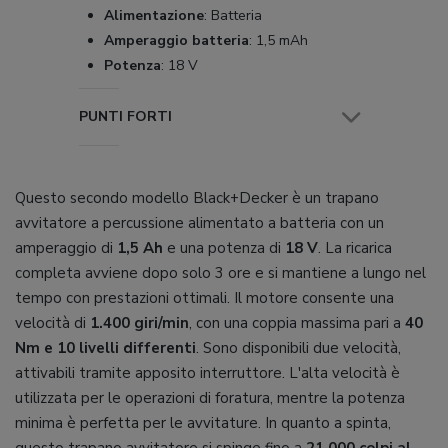
Alimentazione
:
Batteria
Amperaggio batteria
:
1,5 mAh
Potenza
:
18 V
PUNTI FORTI
Questo secondo modello Black+Decker è un trapano
avvitatore a percussione alimentato a batteria con un
amperaggio di
1,5 Ah
e una potenza di
18 V
. La ricarica
completa avviene dopo solo 3 ore e si mantiene a lungo nel
tempo con prestazioni ottimali. Il motore consente una
velocità di
1.400 giri/min
, con una coppia massima pari a
40
Nm e 10 livelli differenti
. Sono disponibili due velocità,
attivabili tramite apposito interruttore. L'alta velocità è
utilizzata per le operazioni di foratura, mentre la potenza
minima è perfetta per le avvitature. In quanto a spinta,
questo trapano avvitatore si spinge fino a
21.000 colpi al