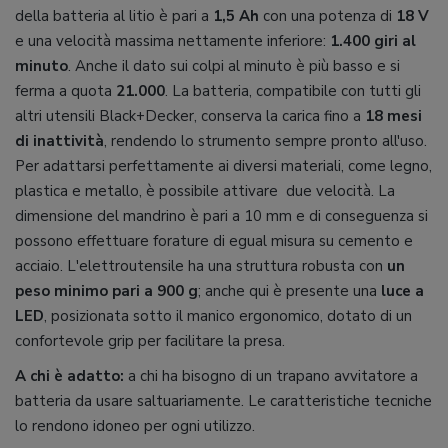
della batteria al litio è pari a
1,5 Ah
con una potenza di
18 V
e una velocità massima nettamente inferiore:
1.400 giri al
minuto
. Anche il dato sui colpi al minuto è più basso e si
ferma a quota
21.000
. La batteria, compatibile con tutti gli
altri utensili Black+Decker, conserva la carica fino a
18 mesi
di inattività
, rendendo lo strumento sempre pronto all'uso.
Per adattarsi perfettamente ai diversi materiali, come legno,
plastica e metallo, è possibile attivare due velocità. La
dimensione del mandrino è pari a 10 mm e di conseguenza si
possono effettuare forature di egual misura su cemento e
acciaio. L'elettroutensile ha una struttura robusta con
un
peso minimo pari a 900 g
; anche qui è presente una
luce a
LED
, posizionata sotto il manico ergonomico, dotato di un
confortevole grip per facilitare la presa.
A chi è adatto:
a chi ha bisogno di un trapano avvitatore a
batteria da usare saltuariamente. Le caratteristiche tecniche
lo rendono idoneo per ogni utilizzo.