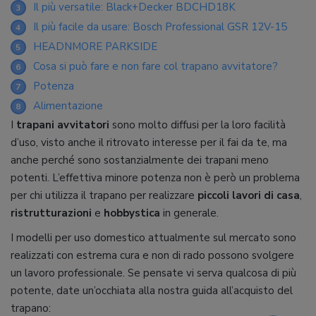
Il più versatile: Black+Decker BDCHD18K
3
Il più facile da usare: Bosch Professional GSR 12V-15
4
HEADNMORE PARKSIDE
5
Cosa si può fare e non fare col trapano avvitatore?
6
Potenza
7
Alimentazione
8
I
trapani avvitatori
sono molto diffusi per la loro facilità
d’uso, visto anche il ritrovato interesse per il fai da te, ma
anche perché sono sostanzialmente dei trapani meno
potenti. L’effettiva minore potenza non è però un problema
per chi utilizza il trapano per realizzare
piccoli lavori di casa
,
ristrutturazioni
e
hobbystica
in generale.
I modelli per uso domestico attualmente sul mercato sono
realizzati con estrema cura e non di rado possono svolgere
un lavoro professionale. Se pensate vi serva qualcosa di più
potente, date un’occhiata alla nostra guida all’acquisto del
trapano: