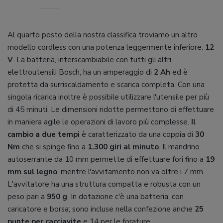
Al quarto posto della nostra classifica troviamo un altro
modello cordless con una potenza leggermente inferiore:
12
V
. La batteria, interscambiabile con tutti gli altri
elettroutensili Bosch, ha un amperaggio di
2 Ah
ed è
protetta da surriscaldamento e scarica completa. Con una
singola ricarica inoltre è possibile utilizzare l'utensile per più
di 45 minuti. Le dimensioni ridotte permettono di effettuare
in maniera agile le operazioni di lavoro più complesse.
Il
cambio a due tempi
è caratterizzato da una coppia di
30
Nm
che si spinge fino a
1.300 giri al minuto
. Il mandrino
autoserrante da 10 mm permette di effettuare fori fino a
19
mm sul legno
, mentre l'avvitamento non va oltre i 7 mm.
L'avvitatore ha una struttura compatta e robusta con un
peso pari a
950 g
. In dotazione c'è una batteria, con
caricatore e borsa; sono incluse nella confezione anche
25
punte per cacciavite
e 14 per le forature.