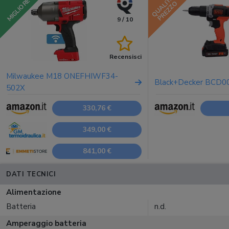
QUALITÀ
MIGLIORE
PREZZO
9 / 10
Recensisci
Milwaukee M18 ONEFHIWF34-
Black+Decker BCD0
502X
330,76 €
349,00 €
841,00 €
DATI TECNICI
Alimentazione
Batteria
n.d.
Amperaggio batteria