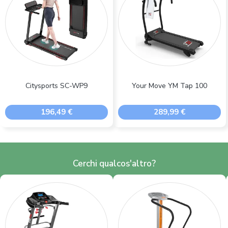
Citysports SC-WP9
Your Move YM Tap 100
196,49 €
289,99 €
Cerchi qualcos'altro?