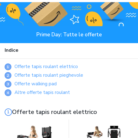
Prime Day: Tutte le offerte
Indice
Offerte tapis roulant elettrico
1
Offerte tapis roulant pieghevole
2
Offerte walking pad
3
Altre offerte tapis roulant
4
Offerte tapis roulant elettrico