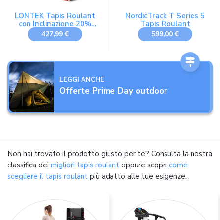
LONTEK Tapis Roulant
NordicTrack T Series 5
con Inclinazione 20%
Tapis Roulant
Automatica, 14KM/H, Max
427,99 €
599,00 €
180KG
LEGGI ANCHE
Offerte Prime Day outdoor
Non hai trovato il prodotto giusto per te? Consulta la nostra
classifica dei
migliori tapis roulant
oppure scopri
come
scegliere il tapis roulant
più adatto alle tue esigenze.