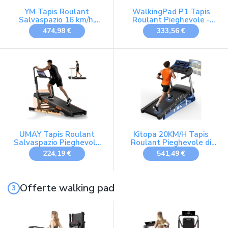
YM Tapis Roulant
WalkingPad P1 Tapis
Salvaspazio 16 km/h,
Roulant Pieghevole -
Marchio Italiano,
Tapis Roulant Elettrico
474,98 €
333,56 €
Inclinazione Autom., APP
Salvaspazio Slim
Compatibili, Pieghevole,
Compatto Walking Pad
Ampia Superfice, 2
per Casa 0,5-6 KM/H
Sistemi Controllo (TASTI
+ GESTUALE)
Brevettato, NEXT 4000
Your Move Nero
UMAY Tapis Roulant
Kitopa 20KM/H Tapis
Salvaspazio Pieghevole
Roulant Pieghevole di
Inclinabile 40%, Walking
Inclinazione del
224,19 €
541,49 €
Pad Nero
18%,Motore 7CV
Offerte walking pad