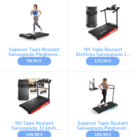
Tapis Roulant
12 Programmi, Display
Salvaspazio,
LCD, Fitness &
ASSISTENZA e
Dimagrimento
GARANZIA ITALIA
Superun Tapis Roulant
YM Tapis Roulant
Salvaspazio Pieghevole
Elettrico Salvaspazio 12
con Inclinazione 6%
km/h, Tappeto Corsa
99,99 €
179,99 €
MAXI 42cm, MARCHIO
ITALIANO, Telaio
Rinforzato,
INCLINAZIONE,
Pieghevole, 12
Programmi, NEXT 1000
Your Move ASSISTENZA
ITALIA
YM Tapis Roulant
Superun Tapis Roulant
Salvaspazio 12 km/h,
Salvaspazio Pieghevole
MARCHIO ITALIANO,
1-6km/h con Inclinazione
199,98 €
109,99 €