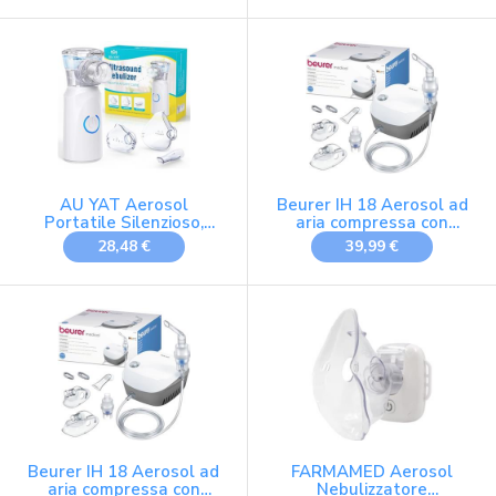
AU YAT Aerosol
Beurer IH 18 Aerosol ad
Portatile Silenzioso,
aria compressa con
Macchina Aerosol per
compressore CC per
28,48 €
39,99 €
Adulti e Bambini,
inalazione e trattamento
Ricaricabile Aerosol
delle vie respiratorie
Portatile con 2 Maschere
superiori e inferiori, per
e Boccaglio, 2 Modalità
adulti e bambini, bianco,
Regolabili, Apparecchio
set accessori completi da
Aerosol per Viaggi e Uso
8 pezzi
Domestico
Beurer IH 18 Aerosol ad
FARMAMED Aerosol
aria compressa con
Nebulizzatore