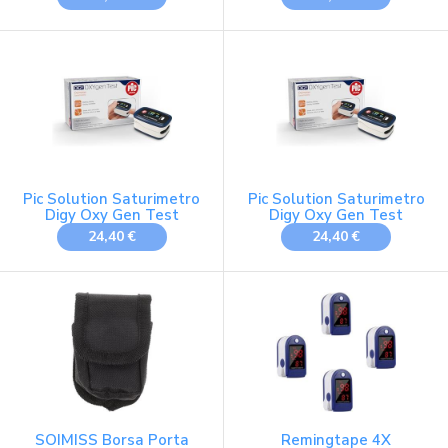
Display OLED a colori
con display a COLORI
visualizzabile in 4
orientabile A2, Batterie,
direzioni, precisione di
Custodia, Laccetto,
misurazione elevata,
Manuale d'uso, Garanzia
spegnimento automatico.
Italia 24 mesi
Pic Solution Saturimetro
Pic Solution Saturimetro
Digy Oxy Gen Test
Digy Oxy Gen Test
24,40 €
24,40 €
SOIMISS Borsa Porta
Remingtape 4X