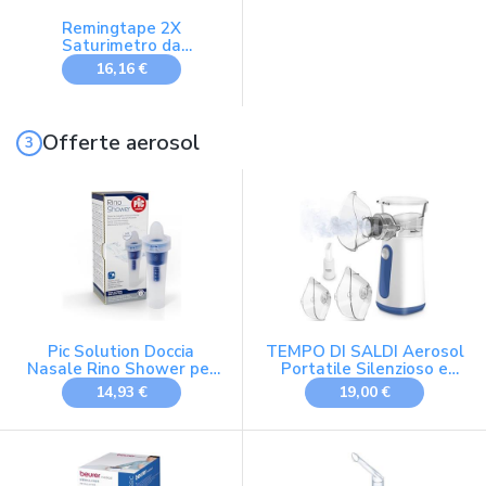
Remingtape 2X
Saturimetro da
Dito/Pulsossimetro/Battito
16,16 €
Cardiaco/Ossimetro
Offerte aerosol
Pic Solution Doccia
TEMPO DI SALDI Aerosol
Nasale Rino Shower per
Portatile Silenzioso e
Aerosol, 1 unità, 1
compatto con
14,93 €
19,00 €
Alimentazione USB.
Macchina Aerosol Adulti
e Bambini leggero e facile
da utilizzare. Mesh
Nebulizer da Viaggio,