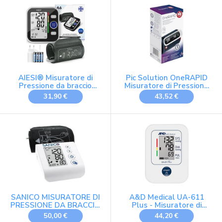
cardiaco irregolare,
rilevamento posizione
bracciale, 32944
AIESI® Misuratore di
Pic Solution OneRAPID
Pressione da braccio
Misuratore di Pressione
professionale digitale
Digitale da Braccio
31,90 €
43,52 €
automatico per adulti A6,
120 memorie,
Alimentatore di rete e
USB, Garanzia Italia 24
mesi
SANICO MISURATORE DI
A&D Medical UA-611
PRESSIONE DA BRACCIO
Plus - Misuratore di
CON TECNOLOGIA IHB E
Pressione Arteriosa con
50,00 €
44,20 €
AFib
Rilevamento Dell'afib