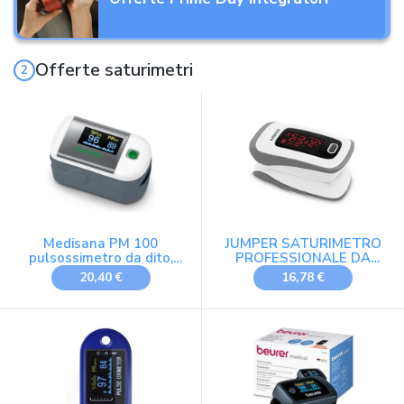
Offerte saturimetri
Medisana PM 100
JUMPER SATURIMETRO
pulsossimetro da dito,
PROFESSIONALE DA
pulsometro
DITO Pulsossimetro
20,40 €
16,78 €
professionale
OSSIMETRO SPO2 dito e
Cardiofrequenzimetro
con display a colori ed
orientabile | onda
plestimografica