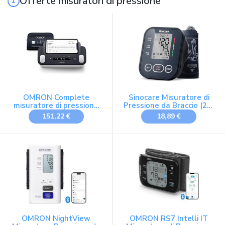
Offerte misuratori di pressione
OMRON Complete
Sinocare Misuratore di
misuratore di pressione
Pressione da Braccio (22-
arteriosa e
42cm) con Indicatore di
151,22 €
18,89 €
Elettrocardiogramma
Rischio, Monitoraggio
Domestico
dell'Ipertensione,
Modalità Doppio Utente
con 2x99 Posizioni di
Memoria, Rilevamento
Aritmie
OMRON NightView
OMRON RS7 Intelli IT