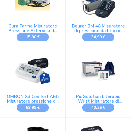
Cura Farma Misuratore
Beurer BM 48 Misuratore
Pressione Arteriosa da
di pressione da braccio,
Braccio.
funzionamento semplice
15,90 €
34,99 €
Sfigmomanometro
con un pulsante,
Aneroide Manuale 2 Tubi.
misurazione delicata e
Inclusa Chiave di
veloce, rilevamento
Regolazione. Garanzia
aritmia, polsino 22-42 cm,
Italia.
con app, trasferimento
dati Apple Health
OMRON X3 Comfort AFib
Pic Solution Literapid
Misuratore pressione da
Wrist Misuratore di
braccio per 2 utenti
Pressione Automatico da
69,99 €
40,26 €
Polso