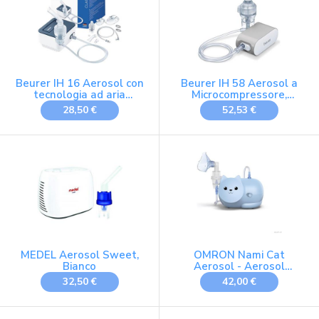
efficiente e veloce
Beurer IH 16 Aerosol con
Beurer IH 58 Aerosol a
tecnologia ad aria
Microcompressore,
compressa mediante
Piccolo, Leggero,
28,50 €
52,53 €
compressore, design
Silenzioso
compatto, per il
trattamento delle vie
respiratorie, adatto per
adulti e bambini, facile da
pulire
MEDEL Aerosol Sweet,
OMRON Nami Cat
Bianco
Aerosol - Aerosol
bambini, compatta e
32,50 €
42,00 €
potente per trattamenti
efficaci delle patologie
respiratorie nei bambini