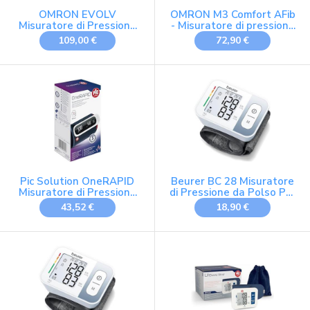
OMRON EVOLV
OMRON M3 Comfort AFib
Misuratore di Pressione
- Misuratore di pressione
Arteriosa da Braccio con
automatico da braccio
109,00 €
72,90 €
Bluetooth
con rilevamento della
fibrillazione atriale +
bracciale IntelliWrap,
misurazione su 3 punti, 2
memorie
Pic Solution OneRAPID
Beurer BC 28 Misuratore
Misuratore di Pressione
di Pressione da Polso Per
Digitale da Braccio
Circonferenze polso di
43,52 €
18,90 €
14,0 - 19,5 cm con 120
Posizioni di Memoria e
Rilevazione Aritmie,
Facile Utilizzo,
Classificazione di Rischio