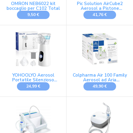
OMRON NEB6022 kit
Pic Solution AirCube2
boccaglio per C102 Total
Aerosol a Pistone
Silezioso, per
9,50 €
41,76 €
Trattamento di Aerosol
Terapia, Completo di
Accessori, Bianco
YOHOOLYO Aerosol
Colpharma Air 100 Family
Portatile Silenzioso
Aerosol ad Aria
26dB, 2 Modalità, Ricarica
Compressa
24,99 €
49,90 €
USB-C con Funzione
Autopulente, Include 2
Maschere e Boccaglio per
Adulti e Bambini,
Leggero, Ideale per
Viaggi e Uso Domestico