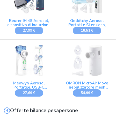
Beurer IH 49 Aerosol,
Getkitchy Aerosol
dispositivo di inalazione
Portatile Silenzioso,
portatile per bambini e
Aerosol Ultrasuoni
27,99 €
18,51 €
adulti, per raffreddore,
Ricaricabile USB-C con
asma e altre malattie
Autopulizia, Macchina
respiratorie, batteria
Aerosol con
ricaricabile,
Nebulizzazione
particolarmente
Regolabile, 2 Maschere e
silenzioso, con tasca
Boccaglio per Adulti e
Bambini, Casa e Viaggio
Meowyn Aerosol
OMRON MicroAir Move
Portatile, USB-C
nebulizzatore mesh
Ricaricabile Ultrasuoni
silenzioso adulti/bambini
27,69 €
54,99 €
Macchina Aerosol per
Adulti e Bambini,
Silenzioso, Meno residui,
Atomizzazione Efficiente
Offerte bilance pesapersone
Aerosol per uso