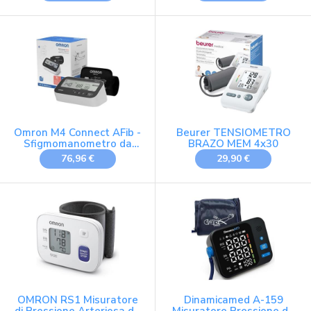
Omron M4 Connect AFib -
Beurer TENSIOMETRO
Sfigmomanometro da
BRAZO MEM 4x30
braccio
76,96 €
29,90 €
OMRON RS1 Misuratore
Dinamicamed A-159