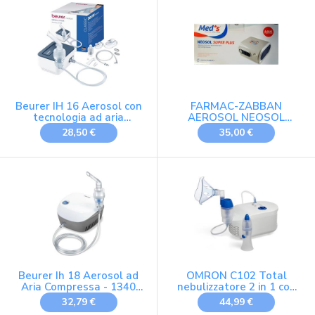
Beurer IH 16 Aerosol con
FARMAC-ZABBAN
tecnologia ad aria
AEROSOL NEOSOL
compressa mediante
SUPER PLUS
28,50 €
35,00 €
compressore, design
compatto, per il
trattamento delle vie
respiratorie, adatto per
adulti e bambini, facile da
pulire
Beurer Ih 18 Aerosol ad
OMRON C102 Total
Aria Compressa - 1340
nebulizzatore 2 in 1 con
Gr
lavaggio nasale
32,79 €
44,99 €