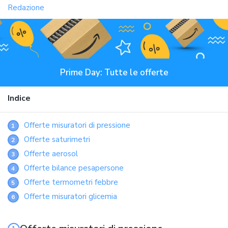
Redazione
Prime Day: Tutte le offerte
Indice
Offerte misuratori di pressione
1
Offerte saturimetri
2
Offerte aerosol
3
Offerte bilance pesapersone
4
Offerte termometri febbre
5
Offerte misuratori glicemia
6