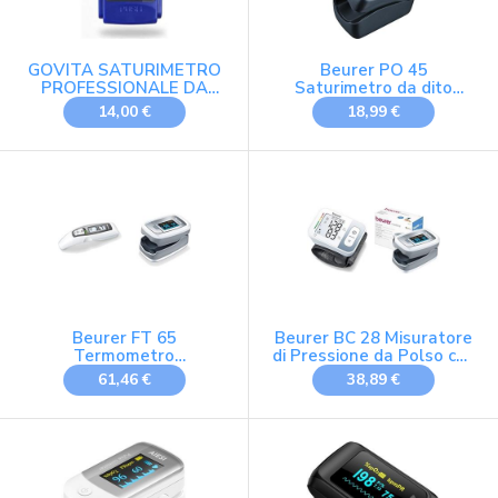
GOVITA SATURIMETRO
Beurer PO 45
PROFESSIONALE DA
Saturimetro da dito
DITO Pulsossimetro
Professionale Certificato,
14,00 €
18,99 €
OSSIMETRO SPO2 dito e
Monitoraggio della
Cardiofrequenzimetro
Saturazione di Ossigeno,
con display a colori ed
Frequenza Cardiaca,
orientabile | onda
Indice di Perfusione,
plestimografica
Pulsossimetro con
Spegnimento Automatico
Beurer FT 65
Beurer BC 28 Misuratore
Termometro
di Pressione da Polso con
Multifunzione 6 in 1 & PO
120 Posizioni di Memoria
61,46 €
38,89 €
30 Saturimetro per il
e Rilevazione Aritmie &
Monitoraggio della
PO 30 Saturimetro per il
Saturazione di Ossigeno
Monitoraggio della
nel Sangue e del Battito
Saturazione di Ossigeno
Cardiaco
nel Sangue