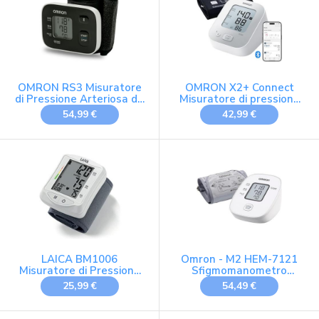
OMRON RS3 Misuratore
OMRON X2+ Connect
di Pressione Arteriosa da
Misuratore di pressione
Polso, Misuratore
da braccio con Bluetooth
54,99 €
42,99 €
pressione da polso per
Misurare la Pressione e il
Monitoraggio
Dell'Ipertensione,
Connessione Bluetooth,
Bianco, Nero
LAICA BM1006
Omron - M2 HEM-7121
Misuratore di Pressione
Sfigmomanometro
da Polso - con Custodia,
digitale E con bracciale
25,99 €
54,49 €
Bianco
Easy 22-32 cm,
tecnologia Intellisense,
rilevatore battito