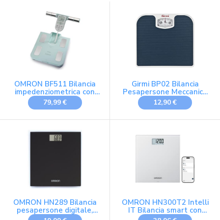
domestico e in viaggio
OMRON BF511 Bilancia
Girmi BP02 Bilancia
impedenziometrica con
Pesapersone Meccanica
misurazione a 8 sensori
Analogica, 1 Kg/130 Kg,
79,99 €
12,90 €
Quadrante grande,
Pedana antiscivolo, Facile
lettura, Design Vintage,
Blu
OMRON HN289 Bilancia
OMRON HN300T2 Intelli
pesapersone digitale,
IT Bilancia smart con
design ultrasottile
Bluetooth