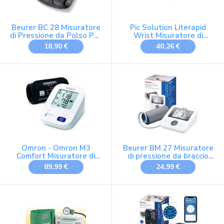
Beurer BC 28 Misuratore
Pic Solution Literapid
di Pressione da Polso Per
Wrist Misuratore di
Circonferenze polso di
Pressione Automatico da
18,90 €
40,26 €
14,0 - 19,5 cm con 120
Polso
Posizioni di Memoria e
Rilevazione Aritmie,
Facile Utilizzo,
Classificazione di Rischio
Omron - Omron M3
Beurer BM 27 Misuratore
Comfort Misuratore di
di pressione da braccio
Pressione Automatico da
con controllo posizione
89,99 €
24,99 €
Braccio 1 Pezzo -
bracciale, clinicamente
979256928
validato, bracciale 22-42
cm, indicatore rischio,
rilevamento aritmie,
trasferimento dati Apple
Health