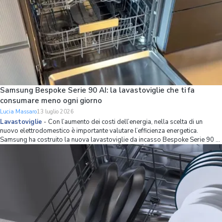
Samsung Bespoke Serie 90 AI: la lavastoviglie che ti fa
consumare meno ogni giorno
Lucia Massaro
13 luglio 2026
Lavastoviglie
-
Con l’aumento dei costi dell’energia, nella scelta di un
nuovo elettrodomestico è importante valutare l’efficienza energetica.
Samsung ha costruito la nuova lavastoviglie da incasso Bespoke Serie 90 AI
partendo proprio da questo principio, combinando una classe energetica A
con strumenti int