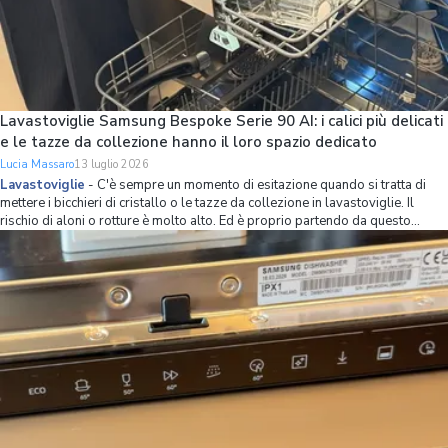
Lavastoviglie Samsung Bespoke Serie 90 AI: i calici più delicati
e le tazze da collezione hanno il loro spazio dedicato
Lucia Massaro
13 luglio 2026
Lavastoviglie
-
C'è sempre un momento di esitazione quando si tratta di
mettere i bicchieri di cristallo o le tazze da collezione in lavastoviglie. Il
rischio di aloni o rotture è molto alto. Ed è proprio partendo da questo
problema che Samsung ha ripensato l’organizzazione dello spazio interno
della lavastov