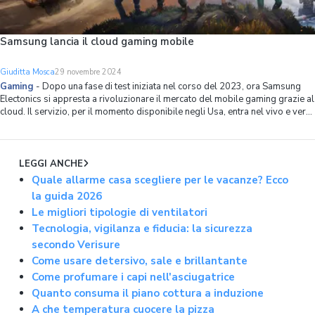
Samsung lancia il cloud gaming mobile
Giuditta Mosca
29 novembre 2024
Gaming
-
Dopo una fase di test iniziata nel corso del 2023, ora Samsung
Electonics si appresta a rivoluzionare il mercato del mobile gaming grazie al
cloud. Il servizio, per il momento disponibile negli Usa, entra nel vivo e verrà
esteso ad altri mercati secondo un’agenda che non è ancora stata resa not
LEGGI ANCHE
Quale allarme casa scegliere per le vacanze? Ecco
la guida 2026
Le migliori tipologie di ventilatori
Tecnologia, vigilanza e fiducia: la sicurezza
secondo Verisure
Come usare detersivo, sale e brillantante
Come profumare i capi nell'asciugatrice
Quanto consuma il piano cottura a induzione
A che temperatura cuocere la pizza