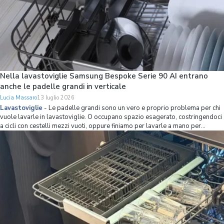
Nella lavastoviglie Samsung Bespoke Serie 90 AI entrano
anche le padelle grandi in verticale
Lucia Massaro
13 luglio 2026
Lavastoviglie
-
Le padelle grandi sono un vero e proprio problema per chi
vuole lavarle in lavastoviglie. O occupano spazio esagerato, costringendoci
a cicli con cestelli mezzi vuoti, oppure finiamo per lavarle a mano per
mettere più stoviglie possibile in lavastoviglie. Se non volete avere più
questo problema,