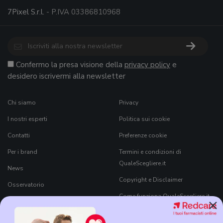
7Pixel S.r.l.
- P.IVA 03386810968
Confermo la presa visione della
privacy policy
e
desidero iscrivermi alla newsletter
Chi siamo
Privacy
I nostri esperti
Politica sui cookie
Contatti
Preferenze cookie
Per i brand
Termini e condizioni di
QualeScegliere.it
News
Copyright e Disclaimer
Osservatorio
Come funziona QualeScegliere.it
×
Ricerca Prodotti
Black Friday 2026