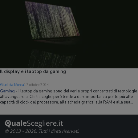
Il display e i laptop da gaming
Giuditta Mosca
17 ottobre 2024
Gaming
-
I laptop da gaming sono dei veri e propri concentrati di tecnologie
all’avanguardia. Chi li sceglie però tende a dare importanza per lo più alle
capacità di clock del processore, alla scheda grafica, alla RAM e alla sua
frequenza. ll display non è meno importante e va selezionato in base a pr
© 2013 - 2026. Tutti i diritti riservati.