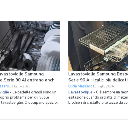
avastoviglie Samsung
Lavastoviglie Samsung Besp
e Serie 90 AI entrano anche
Serie 90 AI: i calici più delicati
lle grandi in verticale
tazze da collezione hanno il 
ssaro
Lucia Massaro
13 luglio 2026
13 luglio 2026
spazio dedicato
iglie
-
Le padelle grandi sono un
Lavastoviglie
-
C'è sempre un mom
roprio problema per chi vuole
esitazione quando si tratta di metter
n lavastoviglie. O occupano spazio
bicchieri di cristallo o le tazze da c
, costringendoci a cicli con cestelli
in lavastoviglie. Il rischio di aloni o 
ti, oppure finiamo per lavarle a
molto alto. Ed è proprio partendo 
mettere più stoviglie possibile in
problema che Samsung ha ripensat
glie. Se non volete avere più
l’organizzazione dello spazio inter