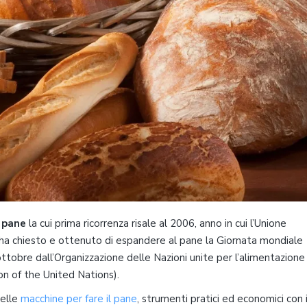
 pane
la cui prima ricorrenza risale al 2006, anno in cui l’Unione
B) ha chiesto e ottenuto di espandere al pane la Giornata mondiale
 ottobre dall’Organizzazione delle Nazioni unite per l’alimentazione
on of the United Nations).
delle
macchine per fare il pane
, strumenti pratici ed economici con i