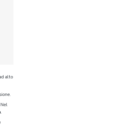
ad alto
sione.
 Nel
a
.
e