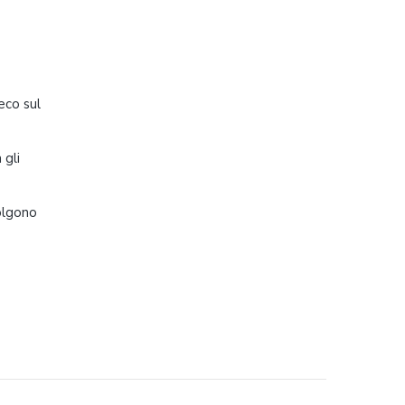
eco sul
 gli
olgono