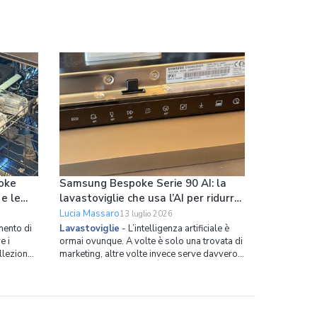
oke
Samsung Bespoke Serie 90 AI: la
 e le
lavastoviglie che usa l’AI per ridurre
loro
i consumi
Lucia Massaro
13 luglio 2026
ento di
Lavastoviglie
-
L’intelligenza artificiale è
e i
ormai ovunque. A volte è solo una trovata di
ollezione
marketing, altre volte invece serve davvero a
rotture è
risolvere dei problemi. È il caso della nuova
da questo
lavastoviglie da incasso di Samsung. Si
o
chiama Bespoke Serie 90 AI, ha 14 coperti,
no della
spazio interno ottimizzato in modo capillare