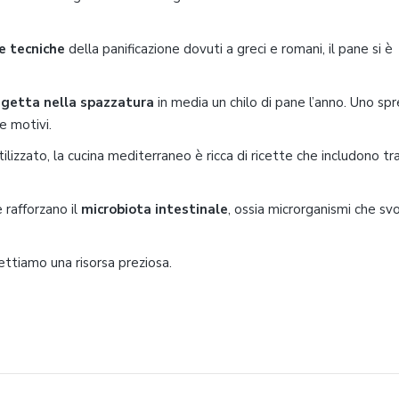
e tecniche
della panificazione dovuti a greci e romani, il pane si è
o
getta nella spazzatura
in media un chilo di pane l’anno. Uno spr
e motivi.
tilizzato, la cucina mediterraneo è ricca di ricette che includono tra
 rafforzano il
microbiota intestinale
, ossia microrganismi che sv
 gettiamo una risorsa preziosa.