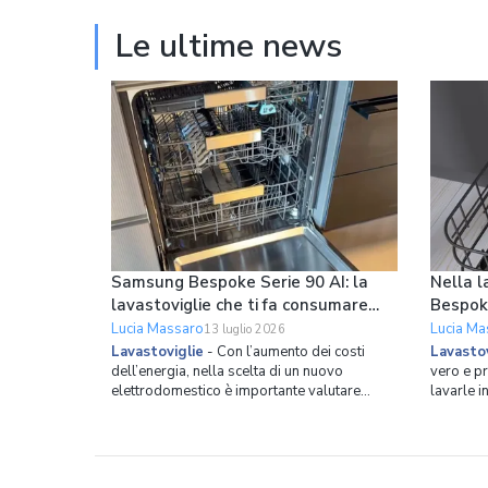
Le ultime news
Samsung Bespoke Serie 90 AI: la
Nella l
lavastoviglie che ti fa consumare
Bespok
meno ogni giorno
le pade
Lucia Massaro
Lucia Ma
13 luglio 2026
Lavastoviglie
-
Con l’aumento dei costi
Lavastov
dell’energia, nella scelta di un nuovo
vero e p
elettrodomestico è importante valutare
lavarle i
l’efficienza energetica. Samsung ha costruito
esagerato
la nuova lavastoviglie da incasso Bespoke
mezzi vuo
Serie 90 AI partendo proprio da questo
mano per 
principio, combinando una classe energetica
lavastovi