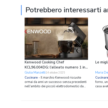
A con strumenti int
questo p
Potrebbero interessarti 
Kenwood Cooking Chef
Le migl
KCL96.004DG: l’alleato numero 1 in
cucina
Giulia Manzetti
Maria De
14 ottobre 2025
Cucinare
-
Il marchio Kenwood riscuote
Cucinar
ormai da anni un successo senza precedenti
forno, un
nell'ambito dei piccoli elettrodomestici da
casa avet
cucina, e non ha dunque bisogno di
da forno 
presentazioni. Ciò che vogliamo fare ora è
qualità p
invece entrare nel merito di quella che non è
sicuramen
esagerato definire una delle planetarie più
professio
avanzate dis
una o