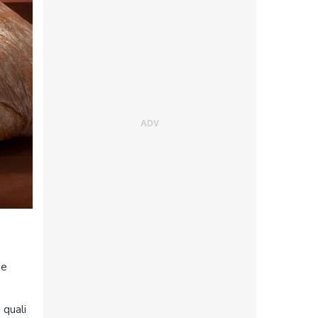
 e
 quali