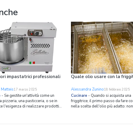
roblema,
lavastov
anche
iori impastatrici professionali
Quale olio usare con la friggi
 Matteis
Alessandra Zunino
17 marzo 2025
18 febbraio 2025
e
-
Se gestite un'attività come un
Cucinare
-
Quando si acquista una
a pizzeria, una pasticceria, o se in
friggitrice, il primo passo da fare c
e l'esigenza di realizzare prodotti
nella scelta dell'olio più adatto: non 
in quantità molto elevate o di
di scegliere l'olio dal sapore prefer
rofessionale, una planetaria non è
optare per un grasso di frittura che 
te sufficiente. Un laboratorio
quanto più possibile sano e resisten
nale deve infatti essere dotato di
cambio di temperatura. Preparatev
alla po