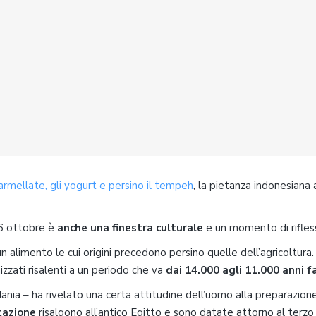
rmellate, gli yogurt e persino il tempeh
, la pietanza indonesiana 
 16 ottobre è
anche una finestra culturale
e un momento di rifles
 un alimento le cui origini precedono persino quelle dell’agricoltura.
zzati risalenti a un periodo che va
dai 14.000 agli 11.000 anni f
dania – ha rivelato una certa attitudine dell’uomo alla preparazion
itazione
risalgono all’antico Egitto e sono datate attorno al terzo