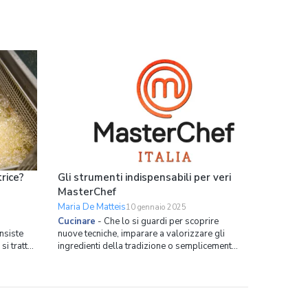
trice?
Gli strumenti indispensabili per veri
MasterChef
Maria De Matteis
10 gennaio 2025
Cucinare
-
Che lo si guardi per scoprire
onsiste
nuove tecniche, imparare a valorizzare gli
si tratta
ingredienti della tradizione o semplicemente
ito, ma di
assistere alle liti tra i concorrenti,
sia
MasterChef è ormai un appuntamento
te al
televisivo irrinunciabile per milioni di italiani.
i dunque
Tutto è iniziato nel 2011 come una
competizione tra u