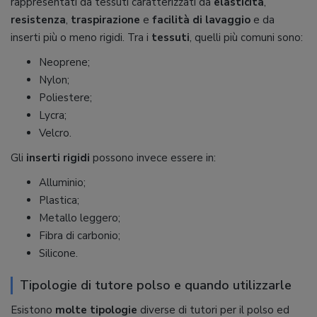
rappresentati da tessuti caratterizzati da
elasticità
,
resistenza
,
traspirazione
e
facilità di lavaggio
e da
inserti più o meno rigidi. Tra i
tessuti
, quelli più comuni sono:
Neoprene;
Nylon;
Poliestere;
Lycra;
Velcro.
Gli
inserti rigidi
possono invece essere in:
Alluminio;
Plastica;
Metallo leggero;
Fibra di carbonio;
Silicone.
Tipologie di tutore polso e quando utilizzarle
Esistono
molte tipologie
diverse di tutori per il polso ed