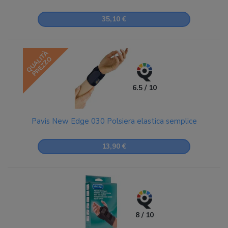
35,10 €
QUALITÀ
PREZZO
6.5 / 10
Pavis New Edge 030 Polsiera elastica semplice
13,90 €
8 / 10