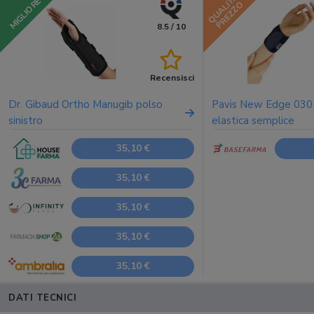
QUALITÀ
MIGLIORE
PREZZO
8.5 / 10
Recensisci
Dr. Gibaud Ortho Manugib polso
Pavis New Edge 030 
sinistro
elastica semplice
35,10 €
35,10 €
35,10 €
35,10 €
35,10 €
DATI TECNICI