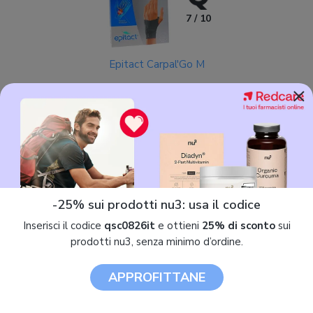
7 / 10
Epitact Carpal'Go M
×
13,51 €
Tutori polso in offerta
-25% sui prodotti nu3: usa il codice
Tutti i tutori polso
Inserisci il codice
qsc0826it
e ottieni
25% di sconto
sui
prodotti nu3, senza minimo d’ordine.
APPROFITTANE