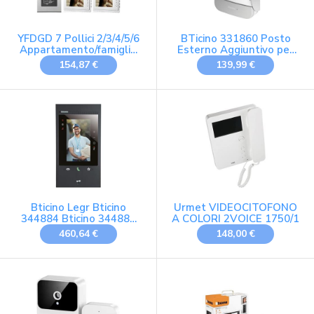
YFDGD 7 Pollici 2/3/4/5/6
BTicino 331860 Posto
Appartamento/famiglia
Esterno Aggiuntivo per
Videocitofono Citofono
Kit Videocitofono 2 Fili,
154,87 €
139,99 €
RFID 1000TVL
Metallo
Telecamera Campanello
For Visione Notturna
Acqua Protezione Contro
Tutte Intemperie(E KIT)
Bticino Legr Bticino
Urmet VIDEOCITOFONO
344884 Bticino 344884
A COLORI 2VOICE 1750/1
VideO-Innenstelle
460,64 €
148,00 €
Classe 300eos Schwarz
1 (344884)