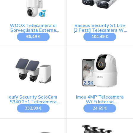
WOOX Telecamera di
Baseus Security S1 Lite
Sorveglianza Esterna
[2 Pezzi] Telecamera Wi-
senza WiFi, 2K 3MP
Fi Esterno senza Fili
66,49 €
104,49 €
Telecamera 4G LTE con
Pannello Solare, IP67
Pannello Solare, PTZ
Videocamera
355° e 140°, Visione
Sorveglianza Batteria 2K
Notturna a Colori,
135°, Visione Colorata,
rilevamento AI, Locale e
Nessun Costo,
Cloud (Senza scheda
Compatibile con Alexa &
SIM)
Google
eufy Security SoloCam
Imou 4MP Telecamera
S340 2+1 Telecamera
Wi-Fi Interno
Sorveglianza Esterna
Videocamera
332,99 €
24,69 €
Solare
Sorveglianza 2.5K, IR
Notte