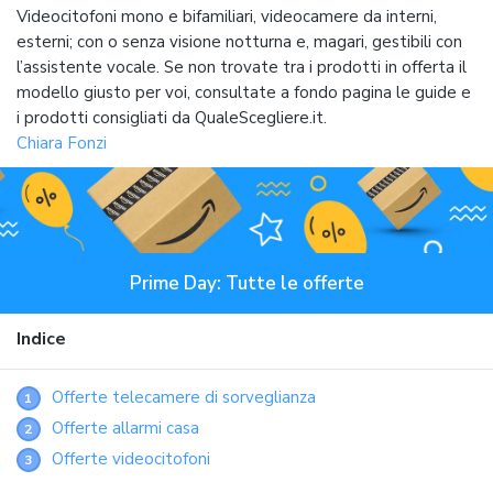
Videocitofoni mono e bifamiliari, videocamere da interni,
esterni; con o senza visione notturna e, magari, gestibili con
l’assistente vocale. Se non trovate tra i prodotti in offerta il
modello giusto per voi, consultate a fondo pagina le guide e
i prodotti consigliati da QualeScegliere.it.
Chiara Fonzi
Prime Day: Tutte le offerte
Indice
Offerte telecamere di sorveglianza
1
Offerte allarmi casa
2
Offerte videocitofoni
3