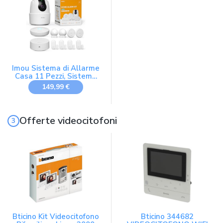
Garage, Ufficio, Lavora
Compatibile Alexa &
con Alexa, Google
Google
Imou Sistema di Allarme
Casa 11 Pezzi, Sistema
Antifurto Completo
149,99 €
Offerte videocitofoni
Bticino Kit Videocitofono
Bticino 344682