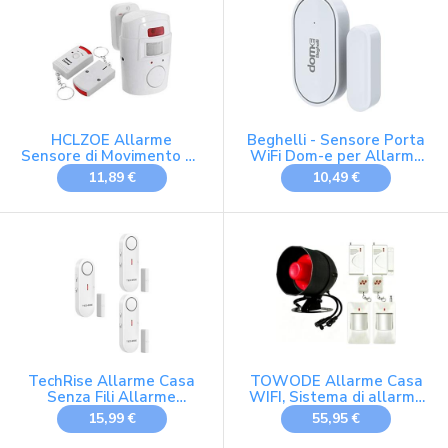
HCLZOE Allarme
Beghelli - Sensore Porta
Sensore di Movimento un
WiFi Dom-e per Allarme
Infrarossi - Antifurto con
Casa Senza Fili e
11,89 €
10,49 €
2 Telecomandi, Adatto
Intelligente, Antifurto
per Casa/Garage/Negozi
Perimetrale, Controllo
Movimento Apertura e
Chiusura Porte/Finestre,
Accessorio Aggiuntivo,
433Mhz, CR2032
TechRise Allarme Casa
TOWODE Allarme Casa
Senza Fili Allarme
WIFI, Sistema di allarme
Antifurto Sensore
Kit da 120 dB con
15,99 €
55,95 €
Allarme Porta, 3
sensore di movimento,
Impostazioni Volume
sensore per porte e