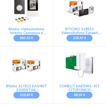
170° Ultra
Grandangolo,Nessun
APP&WiFi
Bticino Videocitofono
BTICINO 318913
Interno Connesso e
Videocitofono Easykit
Posto Esterno, Kit Classe
Plus, Kit Monofamiliare
863,02 €
228,97 €
300EOS with Netatmo,
Espandibile, Plug-In 2 Fili,
Installazione Facile,
Monitor 7 a Colori,
Compatibile con Alexa
Vivavoce, Visione
Notturna, Audio
Bidirezionale, Pulsantiera
Esterna con Telecamera
Bticino 317913 EASYKIT
COMELIT KAE5061- KIT
ESSENTIAL
CITOFONICO
VIDEOCITOFONO
MONOFAMILIANE 4+N
319,87 €
98,03 €
MONOFAMILIARE Plug-In
2 Fili con & 333253
VIDEOCITOFONO