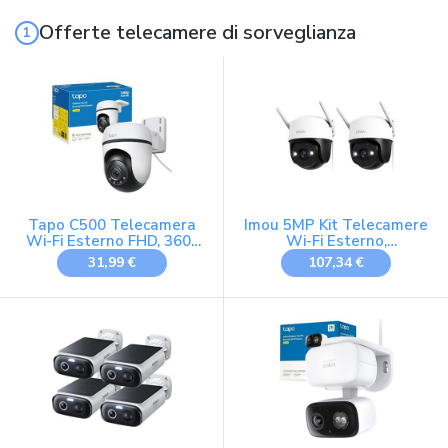
Offerte telecamere di sorveglianza
Tapo C500 Telecamera
Imou 5MP Kit Telecamere
Wi-Fi Esterno FHD, 360°
Wi-Fi Esterno,
Visuale, Telecamera IP di
Videocamere
31,99 €
107,34 €
Sorveglianza, IP65,
Sorveglianza 2pz, 2,4GHz
Visione Notturna a
Colori, Rilevamenti Smart
AI, Audio Bidirezionale,
Allarme sonoro
personalizzato