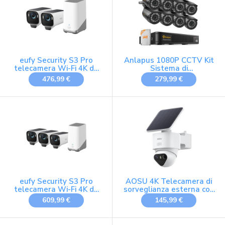
eufy Security S3 Pro
Anlapus 1080P CCTV Kit
telecamera Wi-Fi 4K da
Sistema di
esterno senza fili
Videosorveglianza 8CH
476,99 €
279,99 €
H.265+ Videoregistratore
DVR con 8 Videocamere
di Sicurezza Esterno, 2TB
Disco Rigido, Visione
Notturna, Allarme di
Movimento
eufy Security S3 Pro
AOSU 4K Telecamera di
telecamera Wi-Fi 4K da
sorveglianza esterna con
esterno senza fili
solare batteria
609,99 €
145,99 €
10000mAh [TrueColor
Visione notturna a colori]
Radar con PIR