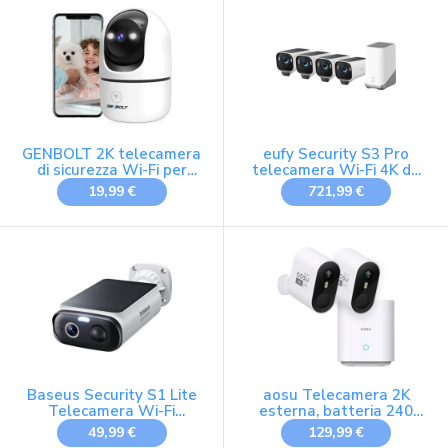
rilevamento preciso 360°
esterna con pannello
solare removibile luce e
suono
GENBOLT 2K telecamera
eufy Security S3 Pro
di sicurezza Wi-Fi per
telecamera Wi-Fi 4K da
interni
esterno senza fili
19,99 €
721,99 €
Baseus Security S1 Lite
aosu Telecamera 2K
Telecamera Wi-Fi
esterna, batteria 240
Esterno senza Fili
giorni, 2 kit Aosubase
49,99 €
129,99 €
Pannello Solare,
32GB memoria locale