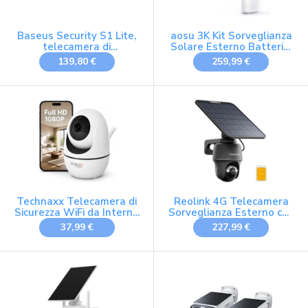
Baseus Security S1 Lite,
aosu 3K Kit Sorveglianza
telecamera di
Solare Esterno Batteria,
sorveglianza esterna,
32G Local PIR Audio 2‑via
139,80 €
259,99 €
batteria solare Wi-Fi,
IP67, resistente alle
intemperie, sorveglianza
senza fili, per esterni 2 K
135°, visione notturna a
colori, senza
Technaxx Telecamera di
Reolink 4G Telecamera
Sicurezza WiFi da Interno
Sorveglianza Esterno con
Full HD 1080P,
SIM Card e Pannello
37,99 €
227,99 €
Telecamera IP PTZ con
Solare
Rotazione 355° e
Inclinazione 130°,
Rilevamento e
Tracciamento del
Movimento, Visione
Notturna - TX-146