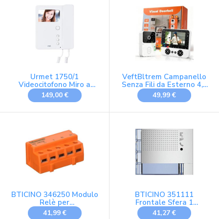
MONITOR INTERNO
AGGIUNTIVO 2 Fili, 7'' a
Colori con Vivavoce
Urmet 1750/1
VeftBltrem Campanello
Videocitofono Miro a
Senza Fili da Esterno 4,3
Cornetta + staffa per
Pollici, Angolo 80°,
149,00 €
49,99 €
impianti videocitofonici
Citofono Interno Casa
del sistema 2voice
1080P HD, Videocitofono
Senza Fili Wireless
Infrarosso Notturno,
Audio Bidirezionale, IP65,
Senza WiFi E APP
BTICINO 346250 Modulo
BTICINO 351111
Relè per
Frontale Sfera 1
Citofono/Videocitofono, 2
Pulsante Porter per
41,99 €
41,27 €
Fili BUS, Contatti NO/NC,
Modulo Fonico, Allmetal