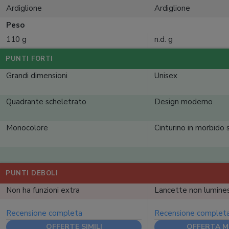
Ardiglione
Ardiglione
Peso
110 g
n.d. g
PUNTI FORTI
Grandi dimensioni
Unisex
Quadrante scheletrato
Design moderno
Monocolore
Cinturino in morbido s
PUNTI DEBOLI
Non ha funzioni extra
Lancette non lumine
Recensione completa
Recensione complet
OFFERTE SIMILI
OFFERTA M