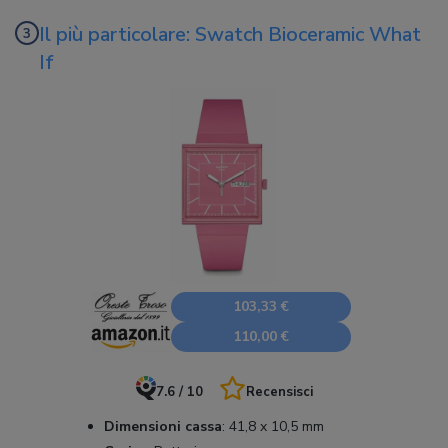
Il più particolare: Swatch Bioceramic What
If
103,33 €
110,00 €
7.6 / 10
Recensisci
Dimensioni cassa
:
41,8 x 10,5 mm