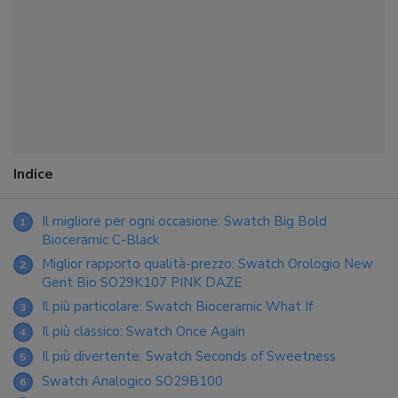
Indice
Il migliore per ogni occasione: Swatch Big Bold
1
Bioceramic C-Black
Miglior rapporto qualità-prezzo: Swatch Orologio New
2
Gent Bio SO29K107 PINK DAZE
Il più particolare: Swatch Bioceramic What If
3
Il più classico: Swatch Once Again
4
Il più divertente: Swatch Seconds of Sweetness
5
Swatch Analogico SO29B100
6