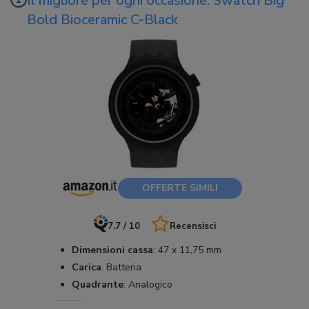
Il migliore per ogni occasione: Swatch Big
Bold Bioceramic C-Black
OFFERTE SIMILI
7.7 / 10
Recensisci
Dimensioni cassa
:
47 x 11,75 mm
Carica
:
Batteria
Quadrante
:
Analogico