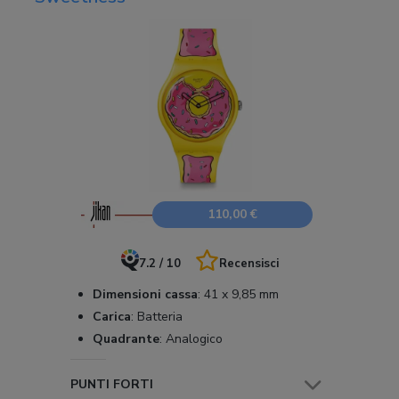
110,00 €
7.2 / 10
Recensisci
Dimensioni cassa
:
41 x 9,85 mm
Carica
:
Batteria
Quadrante
:
Analogico
PUNTI FORTI