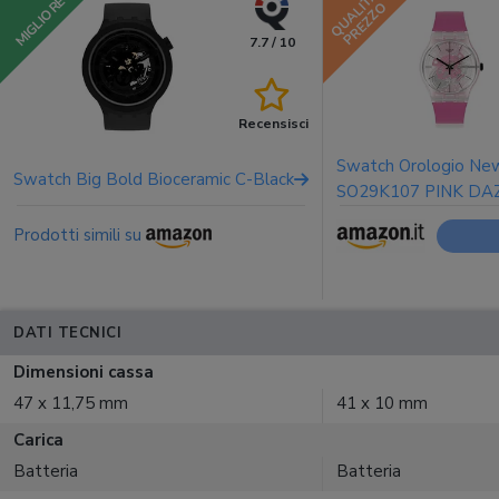
QUALITÀ
MIGLIORE
PREZZO
7.7 / 10
Recensisci
Swatch Orologio Ne
Swatch Big Bold Bioceramic C-Black
SO29K107 PINK DA
Prodotti simili su
DATI TECNICI
Dimensioni cassa
47 x 11,75 mm
41 x 10 mm
Carica
Batteria
Batteria