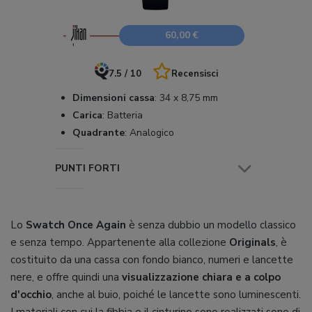
60,00 €
7.5 / 10
Recensisci
Dimensioni cassa
:
34 x 8,75 mm
Carica
:
Batteria
Quadrante
:
Analogico
PUNTI FORTI
Lo
Swatch Once Again
è senza dubbio un modello classico
e senza tempo. Appartenente alla collezione
Originals
, è
costituito da una cassa con fondo bianco, numeri e lancette
nere, e offre quindi una
visualizzazione chiara e a colpo
d'occhio
, anche al buio, poiché le lancette sono luminescenti.
I materiali con cui la fibbia e il cinturino sono realizzati sono di