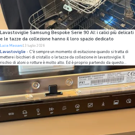
Lavastoviglie Samsung Bespoke Serie 90 AI: i calici più delicati
e le tazze da collezione hanno il loro spazio dedicato
Lucia Massaro
13 luglio 2026
Lavastoviglie
-
C'è sempre un momento di esitazione quando si tratta di
mettere i bicchieri di cristallo o le tazze da collezione in lavastoviglie. Il
rischio di aloni o rotture è molto alto. Ed è proprio partendo da questo
problema che Samsung ha ripensato l’organizzazione dello spazio interno
della lavastov