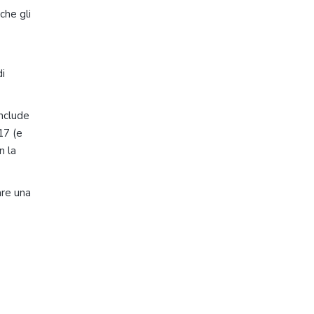
che gli
di
onclude
17 (e
n la
are una