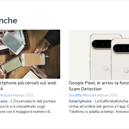
glie. Se non volete avere più
l’organizzazione dello spazio inter
roblema,
lavastov
anche
rtphone più cercati sul web
Google Pixel, in arrivo la fun
24
Scam Detection
 Mosca
Giuditta Mosca
4 febbraio 2025
4 febbraio 2025
hone
-
L’Osservatorio del portale
Smartphone
-
Le truffe telefonich
zi.it si è concentrato sugli
ormai all’ordine del giorno e l’app
ne con il maggiore numero di
Telefono si adatta ai tempi. Annunci
online durante i primi due mesi del
corso della conferenza per sviluppa
Google I/O 2024, la funzione Scam
sto figurano gli iPhone 15 Pro Max,
Detection è ora disponibile in beta p