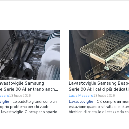
avastoviglie Samsung
Lavastoviglie Samsung Besp
e Serie 90 AI entrano anche
Serie 90 AI: i calici più delicati
lle grandi in verticale
tazze da collezione hanno il 
ssaro
Lucia Massaro
13 luglio 2026
13 luglio 2026
spazio dedicato
iglie
-
Le padelle grandi sono un
Lavastoviglie
-
C'è sempre un mom
roprio problema per chi vuole
esitazione quando si tratta di metter
n lavastoviglie. O occupano spazio
bicchieri di cristallo o le tazze da c
, costringendoci a cicli con cestelli
in lavastoviglie. Il rischio di aloni o 
ti, oppure finiamo per lavarle a
molto alto. Ed è proprio partendo 
mettere più stoviglie possibile in
problema che Samsung ha ripensat