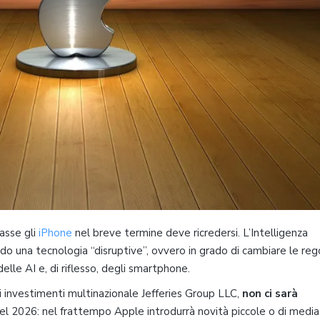
asse gli
iPhone
nel breve termine deve ricredersi. L’Intelligenza
iodo una tecnologia “disruptive”, ovvero in grado di cambiare le reg
 delle AI e, di riflesso, degli smartphone.
di investimenti multinazionale Jefferies Group LLC,
non ci sarà
el 2026: nel frattempo Apple introdurrà novità piccole o di media