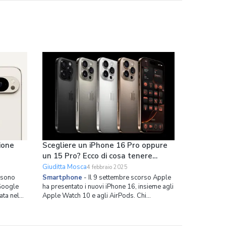
no della
spazio interno ottimizzato in modo capillare
zione
Scegliere un iPhone 16 Pro oppure
un 15 Pro? Ecco di cosa tenere
conto
Giuditta Mosca
4 febbraio 2025
e sono
Smartphone
-
Il 9 settembre scorso Apple
 Google
ha presentato i nuovi iPhone 16, insieme agli
ata nel
Apple Watch 10 e agli AirPods. Chi
tori
possiede un iPhone 15 Pro e si chiede se
valga la pena acquistare un iPhone 16 Pro
er chi
dovrebbe fermarsi un momento e valutare la