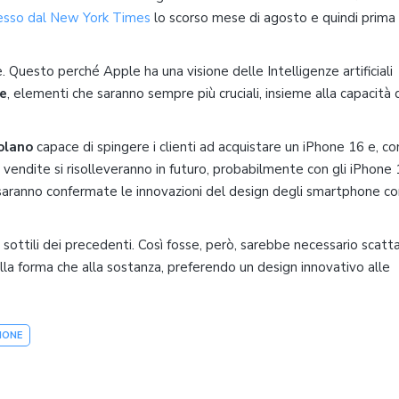
esso dal New York Times
lo scorso mese di agosto e quindi prima 
. Questo perché Apple ha una visione delle Intelligenze artificiali
ne
, elementi che saranno sempre più cruciali, insieme alla capacità 
volano
capace di spingere i clienti ad acquistare un iPhone 16 e, c
vendite si risolleveranno in futuro, probabilmente con gli iPhone 
e saranno confermate le innovazioni del design degli smartphone co
 sottili dei precedenti. Così fosse, però, sarebbe necessario scatt
i alla forma che alla sostanza, preferendo un design innovativo alle
HONE