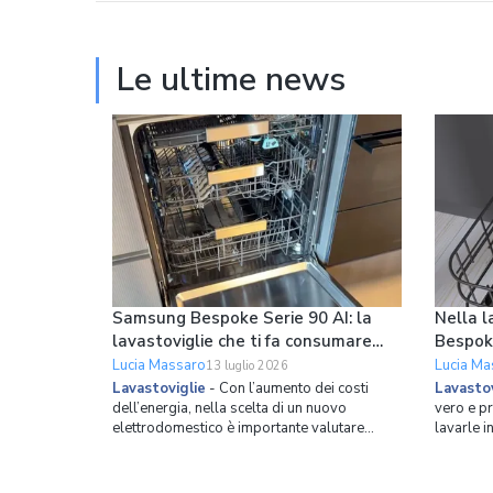
Le ultime news
Samsung Bespoke Serie 90 AI: la
Nella l
lavastoviglie che ti fa consumare
Bespok
meno ogni giorno
le pade
Lucia Massaro
Lucia Ma
13 luglio 2026
Lavastoviglie
-
Con l’aumento dei costi
Lavastov
dell’energia, nella scelta di un nuovo
vero e p
elettrodomestico è importante valutare
lavarle i
l’efficienza energetica. Samsung ha costruito
esagerato
la nuova lavastoviglie da incasso Bespoke
mezzi vuo
Serie 90 AI partendo proprio da questo
mano per 