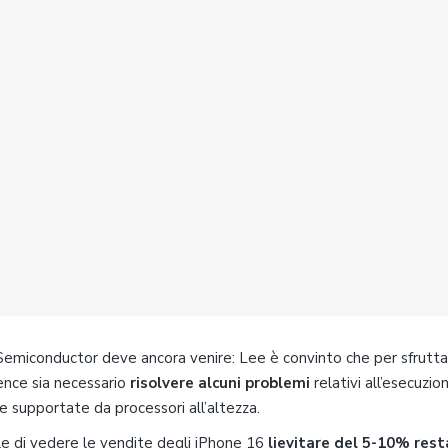
 Semiconductor deve ancora venire: Lee è convinto che per sfrutta
ence sia necessario
risolvere alcuni problemi
relativi all’esecuzio
 supportate da processori all’altezza.
ple di vedere le vendite degli iPhone 16
lievitare del 5-10% res