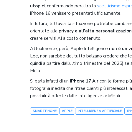
utopici
, confermando peraltro lo
scetticismo espr
iPhone 16 venissero presentati ufficialmente.
In futuro, tuttavia, la situazione potrebbe cambiare
orientate alla
privacy e all’alta personalizzazio
creare servizi AI a costo contenuto.
Attualmente, però, Apple Intelligence
non è un 
Lee, non sarebbe del tutto balzano credere che le 
quindi a partire dall’ultimo trimestre del 2025) s
Mela.
Si parla infatti di un
iPhone 17 Air
con le forme più
fotografia inedita che ritrae clienti più interessat
possibilità offerte dalle Intelligenze artificiali.
SMARTPHONE
APPLE
INTELLIGENZA ARTIFICIALE
IP