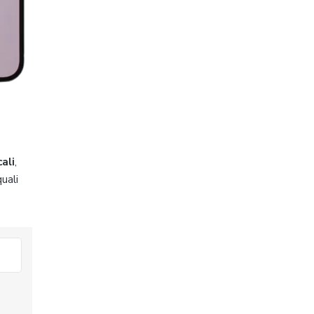
cali
,
uali