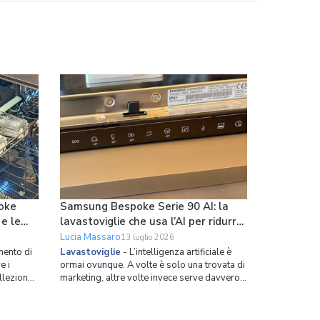
oke
Samsung Bespoke Serie 90 AI: la
 e le
lavastoviglie che usa l’AI per ridurre
loro
i consumi
Lucia Massaro
13 luglio 2026
ento di
Lavastoviglie
-
L’intelligenza artificiale è
e i
ormai ovunque. A volte è solo una trovata di
ollezione
marketing, altre volte invece serve davvero a
rotture è
risolvere dei problemi. È il caso della nuova
da questo
lavastoviglie da incasso di Samsung. Si
o
chiama Bespoke Serie 90 AI, ha 14 coperti,