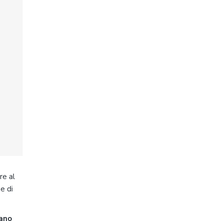
re al
ne di
tano