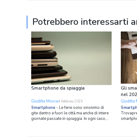
principio, combinando una classe energetica
lavastovi
A con strumenti int
questo p
Potrebbero interessarti 
Smartphone da spiaggia
Gli sma
nel 20
Giuditta Mosca
Giuditta
4 febbraio 2025
Smartphone
-
Le ferie sono sinonimo di
Smartp
gite dentro e fuori le città ma anche di intere
Trovaprez
giornate passate in spiaggia. In ogni caso,
smartpho
portare con sé lo smartphone che si usa tutti
ricerche 
i giorni, magari un iPhone oppure un altro
2024. I dati emersi non creano scalpore: al
dispositivo di alta gamma, può non essere
primo po