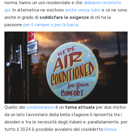
norma, hanno un uso residenziale e che
abbiamo recensito
qui
. In alternativa ne esistono
anche senza tubo
e ce ne sono
anche in grado di
soddisfare le esigenze
di chi ha la
passione
per il camper o per la barca
.
Quello dei
condizionatori
è un
tema attuale
per due motivi:
da un lato l’avvicinarsi della bella stagione li riproietta tra i
desideri e tra le necessità degli italiani e, parallelamente, per
tutto il 2024 è possibile avvalersi del cosiddetto
bonus