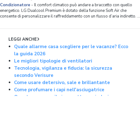
Condizionatore
-
Il comfort climatico può andare a braccetto con quello
energetico. LG Dualcool Premium è dotato della funzione Soft Air che
consente di personalizzare il raffreddamento con un flusso d’aria indiretto. Il
deflettore anteriore si chiude lasciando al diffusore frontale il compito di
emettere aria,
LEGGI ANCHE
Quale allarme casa scegliere per le vacanze? Ecco
la guida 2026
Le migliori tipologie di ventilatori
Tecnologia, vigilanza e fiducia: la sicurezza
secondo Verisure
Come usare detersivo, sale e brillantante
Come profumare i capi nell'asciugatrice
Quanto consuma il piano cottura a induzione
A che temperatura cuocere la pizza
Quanto consuma la lavatrice