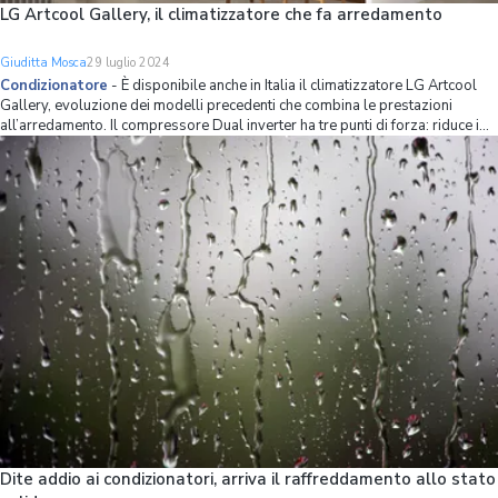
LG Artcool Gallery, il climatizzatore che fa arredamento
Giuditta Mosca
29 luglio 2024
Condizionatore
-
È disponibile anche in Italia il climatizzatore LG Artcool
Gallery, evoluzione dei modelli precedenti che combina le prestazioni
all’arredamento. Il compressore Dual inverter ha tre punti di forza: riduce i
consumi, è silenzioso ed è garantito per 10 anni. La classe energetica per il
raffre
Dite addio ai condizionatori, arriva il raffreddamento allo stato