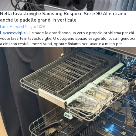
Nella lavastoviglie Samsung Bespoke Serie 90 AI entrano
anche le padelle grandi in verticale
Lucia Massaro
13 luglio 2026
Lavastoviglie
-
Le padelle grandi sono un vero e proprio problema per chi
vuole lavarle in lavastoviglie. O occupano spazio esagerato, costringendoci
a cicli con cestelli mezzi vuoti, oppure finiamo per lavarle a mano per
mettere più stoviglie possibile in lavastoviglie. Se non volete avere più
questo problema,