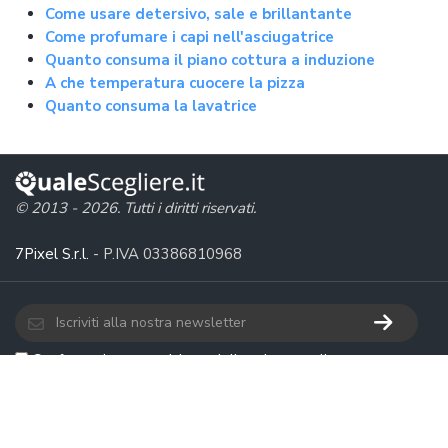
Come usare detersivo, sale e brillantante
Come profumare i capi nell'asciugatrice
Quanto consuma il piano cottura a induzione
A che temperatura cuocere la pizza
Quanto consuma la lavatrice
© 2013 - 2026. Tutti i diritti riservati.
7Pixel S.r.l.
- P.IVA 03386810968
Confermo la presa visione della
privacy policy
e
desidero iscrivermi alla newsletter
Chi siamo
Privacy