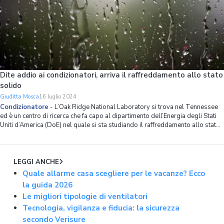
Dite addio ai condizionatori, arriva il raffreddamento allo stato
solido
Giuditta Mosca
16 luglio 2024
Condizionatore
-
L’Oak Ridge National Laboratory si trova nel Tennessee
ed è un centro di ricerca che fa capo al dipartimento dell’Energia degli Stati
Uniti d’America (DoE) nel quale si sta studiando il raffreddamento allo stato
solido grazie al quale faremo meno ricorso a condizionatori e ventilatori. Gr
LEGGI ANCHE
Quale allarme casa scegliere per le vacanze? Ecco
la guida 2026
Le migliori tipologie di ventilatori
Tecnologia, vigilanza e fiducia: la sicurezza
secondo Verisure