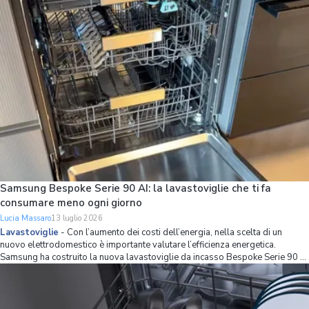
Samsung Bespoke Serie 90 AI: la lavastoviglie che ti fa
consumare meno ogni giorno
Lucia Massaro
13 luglio 2026
Lavastoviglie
-
Con l’aumento dei costi dell’energia, nella scelta di un
nuovo elettrodomestico è importante valutare l’efficienza energetica.
Samsung ha costruito la nuova lavastoviglie da incasso Bespoke Serie 90 AI
partendo proprio da questo principio, combinando una classe energetica A
con strumenti int