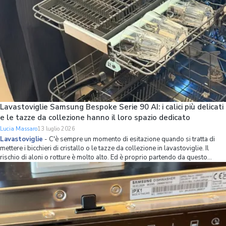
Lavastoviglie Samsung Bespoke Serie 90 AI: i calici più delicati
e le tazze da collezione hanno il loro spazio dedicato
Lucia Massaro
13 luglio 2026
Lavastoviglie
-
C'è sempre un momento di esitazione quando si tratta di
mettere i bicchieri di cristallo o le tazze da collezione in lavastoviglie. Il
rischio di aloni o rotture è molto alto. Ed è proprio partendo da questo
problema che Samsung ha ripensato l’organizzazione dello spazio interno
della lavastov