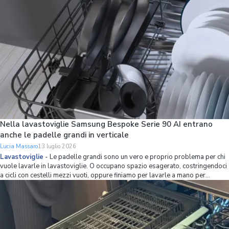
Nella lavastoviglie Samsung Bespoke Serie 90 AI entrano
anche le padelle grandi in verticale
Lucia Massaro
13 luglio 2026
Lavastoviglie
-
Le padelle grandi sono un vero e proprio problema per chi
vuole lavarle in lavastoviglie. O occupano spazio esagerato, costringendoci
a cicli con cestelli mezzi vuoti, oppure finiamo per lavarle a mano per
mettere più stoviglie possibile in lavastoviglie. Se non volete avere più
questo problema,