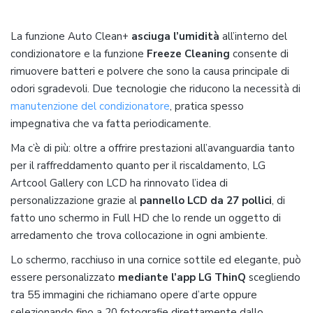
La funzione Auto Clean+
asciuga l’umidità
all’interno del
condizionatore e la funzione
Freeze Cleaning
consente di
rimuovere batteri e polvere che sono la causa principale di
odori sgradevoli. Due tecnologie che riducono la necessità di
manutenzione del condizionatore
, pratica spesso
impegnativa che va fatta periodicamente.
Ma c’è di più: oltre a offrire prestazioni all’avanguardia tanto
per il raffreddamento quanto per il riscaldamento, LG
Artcool Gallery con LCD ha rinnovato l’idea di
personalizzazione grazie al
pannello LCD da 27 pollici
, di
fatto uno schermo in Full HD che lo rende un oggetto di
arredamento che trova collocazione in ogni ambiente.
Lo schermo, racchiuso in una cornice sottile ed elegante, può
essere personalizzato
mediante l’app LG ThinQ
scegliendo
tra 55 immagini che richiamano opere d’arte oppure
selezionando fino a 20 fotografie direttamente dallo