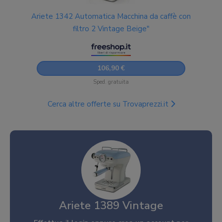
Ariete 1342 Automatica Macchina da caffè con
filtro 2 Vintage Beige"
106,90 €
Sped. gratuita
Cerca altre offerte su Trovaprezzi.it
Ariete 1389 Vintage