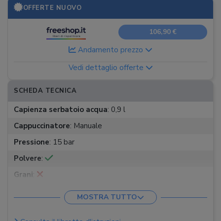
OFFERTE NUOVO
106,90 €
Andamento prezzo
Vedi dettaglio offerte
SCHEDA TECNICA
Capienza serbatoio acqua
:
0,9 l
Cappuccinatore
:
Manuale
Pressione
:
15 bar
Polvere
:
Grani
:
Cialde
:
MOSTRA TUTTO
Capsule
: