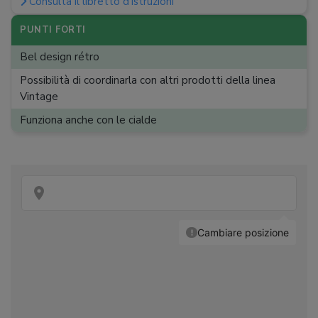
Consulta il libretto d'istruzioni
Capienza contenitore scarti
:
non applicabile
Regolazioni
:
Nessuna
PUNTI FORTI
Dimensioni (A x L x P)
:
31 x 28 x 23 cm
Bel design rétro
Possibilità di coordinarla con altri prodotti della linea
Vintage
Funziona anche con le cialde