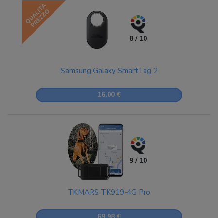
QUALITÀ
PREZZO
8 / 10
Samsung Galaxy SmartTag 2
16,00 €
9 / 10
TKMARS TK919-4G Pro
69,98 €