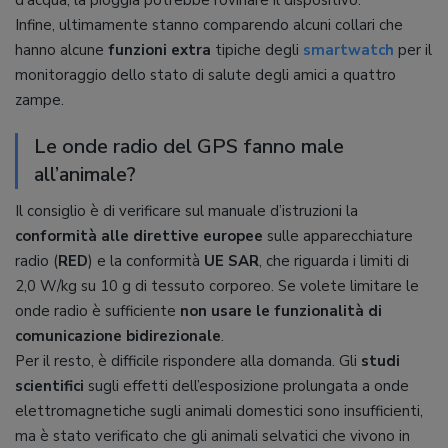
d’acqua, la pioggia potrebbe rovinare il dispositivo.
Infine, ultimamente stanno comparendo alcuni collari che
hanno alcune
funzioni extra
tipiche degli
smartwatch
per il
monitoraggio dello stato di salute degli amici a quattro
zampe.
Le onde radio del GPS fanno male
all’animale?
Il consiglio è di verificare sul manuale d’istruzioni la
conformità alle direttive europee
sulle apparecchiature
radio (
RED
) e la conformità
UE SAR
, che riguarda i limiti di
2,0 W/kg su 10 g di tessuto corporeo. Se volete limitare le
onde radio è sufficiente
non usare le funzionalità di
comunicazione bidirezionale
.
Per il resto, è difficile rispondere alla domanda. Gli
studi
scientifici
sugli effetti dell’esposizione prolungata a onde
elettromagnetiche sugli animali domestici sono insufficienti,
ma è stato verificato che gli animali selvatici che vivono in