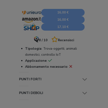
16,00 €
16,00 €
17,10 €
8 / 10
Recensisci
Tipologia
:
Trova-oggetti, animali
domestici, controllo IoT
Applicazione
:
Abbonamento necessario
:
PUNTI FORTI
PUNTI DEBOLI