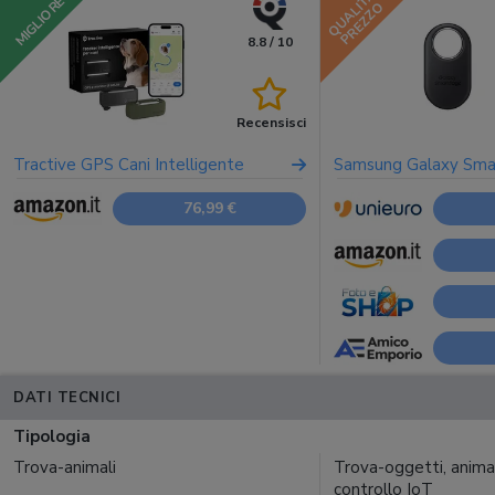
QUALITÀ
MIGLIORE
PREZZO
8.8 / 10
Recensisci
Tractive GPS Cani Intelligente
Samsung Galaxy Sma
76,99 €
DATI TECNICI
Tipologia
Trova-animali
Trova-oggetti, animal
controllo IoT