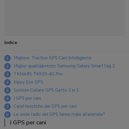
Indice
Migliore: Tractive GPS Cani Intelligente
1
Miglior qualità/prezzo: Samsung Galaxy SmartTag 2
2
TKMARS TK919-4G Pro
3
Kippy Evo GPS
4
Syeioxn Collare GPS Gatto 2 in 1
5
I GPS per cani
6
Caratteristiche dei GPS per cani
7
Le onde radio del GPS fanno male all'animale?
8
I GPS per cani