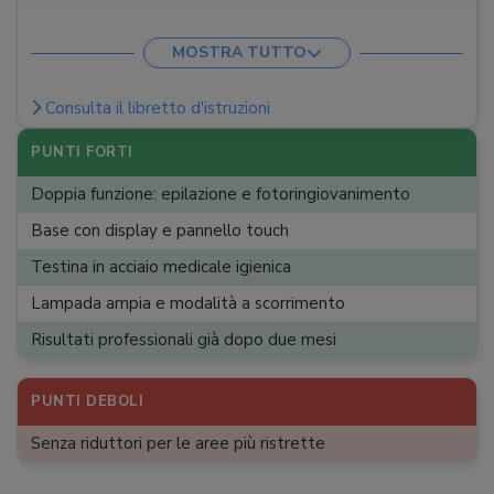
Fluenza luminosa
:
7,5 J/cm²
MOSTRA TUTTO
Superficie delle lampade
:
7,5 cm²
Livelli di potenza
:
3
Consulta il libretto d'istruzioni
Sensore riconoscimento fototipo
:
PUNTI FORTI
Sensore di contatto
:
Doppia funzione: epilazione e fotoringiovanimento
Modalità flash
:
Singolo e multiplo
Base con display e pannello touch
Struttura
:
A pistola
Testina in acciaio medicale igienica
Accessori
:
Adesivi per nei, Lozioni post trattamento,
Lampada ampia e modalità a scorrimento
Occhiali protettivi, Spray pulizia lampada
Risultati professionali già dopo due mesi
PUNTI DEBOLI
Senza riduttori per le aree più ristrette