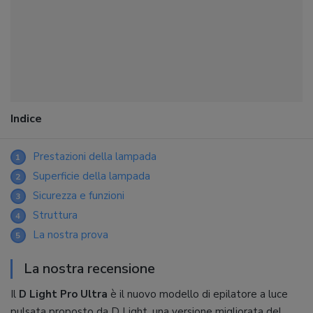
Indice
Prestazioni della lampada
1
Superficie della lampada
2
Sicurezza e funzioni
3
Struttura
4
La nostra prova
5
La nostra recensione
Il
D Light Pro Ultra
è il nuovo modello di epilatore a luce
pulsata proposto da D Light, una versione migliorata del