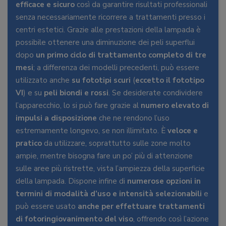
efficace e sicuro
così da garantire risultati professionali
senza necessariamente ricorrere a trattamenti presso i
centri estetici. Grazie alle prestazioni della lampada è
possibile ottenere una diminuzione dei peli superflui
dopo
un primo ciclo di trattamento completo di tre
mesi
; a differenza dei modelli precedenti, può essere
utilizzato anche
su fototipi scuri
(
eccetto il fototipo
VI
) e su
peli biondi e rossi
. Se desiderate condividere
l’apparecchio, lo si può fare grazie al
numero elevato di
impulsi a disposizione
che ne rendono l’uso
estremamente longevo, se non illimitato. È
veloce e
pratico
da utilizzare, soprattutto sulle zone molto
ampie, mentre bisogna fare un po’ più di attenzione
sulle aree più ristrette, vista l’ampiezza della superficie
della lampada. Dispone infine di
numerose opzioni in
termini di modalità d’uso e intensità selezionabili
e
può essere usato
anche per effettuare trattamenti
di fotoringiovanimento del viso
, offrendo così l’azione