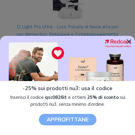
D Light Pro Ultra - Luce Pulsata di fascia alta per
uso domestico. Epilazione e Fotoringiovanimento
×
537,00 €
Sped. gratuita
-25% sui prodotti nu3: usa il codice
Inserisci il codice
qsc0826it
e ottieni
25% di sconto
sui
prodotti nu3, senza minimo d’ordine.
APPROFITTANE
D Light Pro Ultra - Epilatore a Luce Pulsata semi-
professionale con funzione di epilazione e