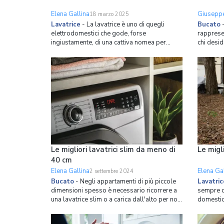
Elena Gallina
Giuseppe
18 marzo 2025
Lavatrice
-
La lavatrice è uno di quegli
Bucato
elettrodomestici che gode, forse
rapprese
ingiustamente, di una cattiva nomea per
chi desi
quanto riguarda i consumi energetici. Questa
con il mi
brutta fama è probabilmente il residuo dei
non solo 
tempi, indicativamente fino a 20 anni fa,
offrono a
quando effettivamente queste macchine
alle prop
consumavano parecchia energi
le piegh
Le migliori lavatrici slim da meno di
Le migli
40 cm
Elena Gallina
Elena Gal
2 settembre 2024
Bucato
-
Negli appartamenti di più piccole
Lavatric
dimensioni spesso è necessario ricorrere a
sempre di
una lavatrice slim o a carica dall'alto per non
domestica
rinunciare a questo indispensabile
scoperta 
elettrodomestico. Dove le esigenze di
appoggia