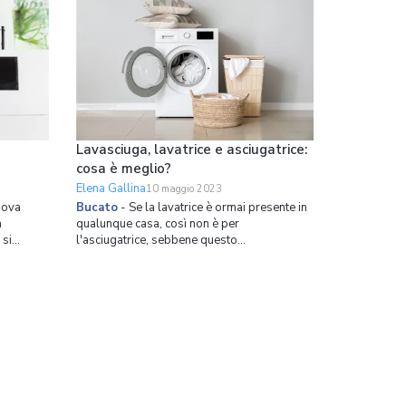
me pulire
movimentare i panni sporchi fino a che non
 Pulizia del
vengono puliti, dopodiché vengono anche
strizzati. Le fa
Lavasciuga, lavatrice e asciugatrice:
cosa è meglio?
Elena Gallina
10 maggio 2023
uova
Bucato
-
Se la lavatrice è ormai presente in
a
qualunque casa, così non è per
 si
l'asciugatrice, sebbene questo
 e
elettrodomestico stia vivendo una
vatrice
rapidissima crescita in popolarità. Chi di noi
 semplice
non ha un balcone a disposizione per
da
stendere i panni oppure vive in zone
geografiche dove d'inverno il freddo e l'um