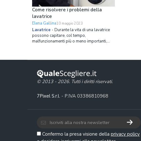
Come risolvere i problemi della
lavatrice
Elena Gallina
10 maggio 2023
Lavatrice
-
Durante la vita di una lavatrice
possono capitare, col tempo,
malfunzionamenti più o meno importanti,
soprattutto qualora si trascurasse la
manutenzione periodica. Non sempre questi
malfunzionamenti sono gravi a tal punto da
richiedere la sostituzione della lavatrice,
anzi in molti casi la soluzio
© 2013 - 2026. Tutti i diritti riservati.
7Pixel S.r.l.
- P.IVA 03386810968
Confermo la presa visione della
privacy policy