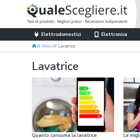
Elettrodomestici
Elettronica
News
Lavatrice
Lavatrice
Quanto consuma la lavatrice
Le migli