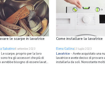
e e campeggi disseminati per la
Vediamo allora in questa pagina co
er tutta Europa. Non sempre
le varie parti della lavatrice:
ree attrezzate o i
vare le scarpe in lavatrice
Come installare la lavatrice
sa Sabatino
Elena Gallina
6 settembre 2023
13 luglio 2023
-
Le scarpe, proprio per la loro
Lavatrice
-
Avete acquistato una n
 sono tra gli accessori che più di
lavatrice e avete deciso di provare 
o avrebbe bisogno di essere lavato,
installarla da soli. Nonostante molti
tti i modelli o materiali possono
lascino scoraggiare da tubi, attacchi
 lo stesso trattamento. Ad esempio
guarnizioni, in realtà installare la la
vaggio in lavatrice solitamente sono
nel modo corretto è un'operazione
arpe da ginnastica o pantofole,
che può essere effettuata davvero 
chiunque.In questa pagin