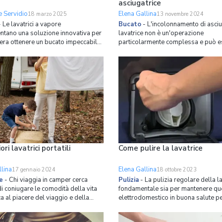
asciugatrice
 Servidio
Elena Gallina
18 marzo 2025
13 novembre 2024
-
Le lavatrici a vapore
Bucato
-
L'incolonnamento di asciu
ntano una soluzione innovativa per
lavatrice non è un'operazione
dera ottenere un bucato impeccabile
particolarmente complessa e può e
nimo sforzo. Questi elettrodomestici
svolta sia da tecnici specializzati, si
migliorano la pulizia dei capi, ma
persone comuni. È necessario però 
nche un trattamento delicato grazie
alcuni passaggi obbligati: Procurarsi un kit di
rietà del vapore, che aiuta a ridurre
incolonnamento; Posizionare il telaio;
Fissare i
ori lavatrici portatili
Come pulire la lavatrice
lina
Elena Gallina
17 gennaio 2024
18 ottobre 2023
e
-
Chi viaggia in camper cerca
Pulizia
-
La pulizia regolare della la
 coniugare le comodità della vita
fondamentale sia per mantenere qu
 al piacere del viaggio e della
elettrodomestico in buona salute pe
di posti nuovi. Per farlo si può
anni, sia per evitare conseguenze s
re alle innumerevoli aree
di un cattivo funzionamento sui prop