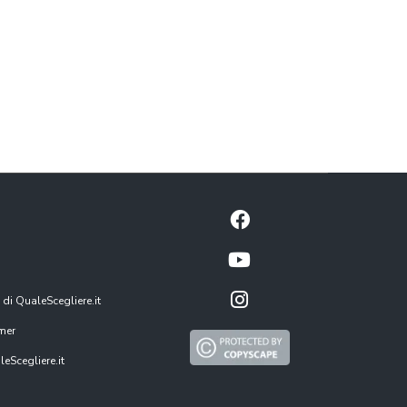
 di QualeScegliere.it
mer
eScegliere.it