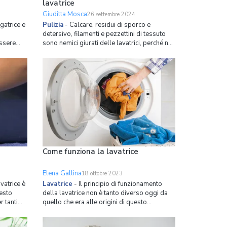
lavatrice
Giuditta Mosca
26 settembre 2024
gatrice e
Pulizia
-
Calcare, residui di sporco e
detersivo, filamenti e pezzettini di tessuto
ssere
sono nemici giurati delle lavatrici, perché ne
a dalle
limitano l’efficacia e, in alcuni casi, persino il
seguire
funzionamento. Per questo motivo occorre,
di tanto in tanto, occuparsi della loro
manutenzione. Igienizzare la lavatrice è
Come funziona la lavatrice
Elena Gallina
18 ottobre 2023
vatrice è
Lavatrice
-
Il principio di funzionamento
esto
della lavatrice non è tanto diverso oggi da
r tanti
quello che era alle origini di questo
gradevoli
elettrodomestico nel XVII secolo: si tratta
ri capi.
sostanzialmente di inzuppare, insaponare e