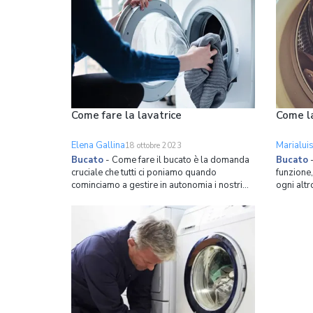
spazio sono davvero estreme i consumatori
attrezzat
cercano specificamente lavatrici slim con una
penisola e p
profondità
però le a
Come fare la lavatrice
Come la
Elena Gallina
Marialui
18 ottobre 2023
Bucato
-
Come fare il bucato è la domanda
Bucato
cruciale che tutti ci poniamo quando
funzione,
cominciamo a gestire in autonomia i nostri
ogni altr
panni sporchi, e gli incidenti sono all'ordine
ma non tu
del giorno: capi ristretti, tessuti rovinati,
ricevere
colori scambiati ecc. Vediamo allora prima di
per il la
tutto cosa lavare in lavatrice in base alle te
adatte sc
mentre