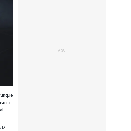
ovunque
isione
ali
3D