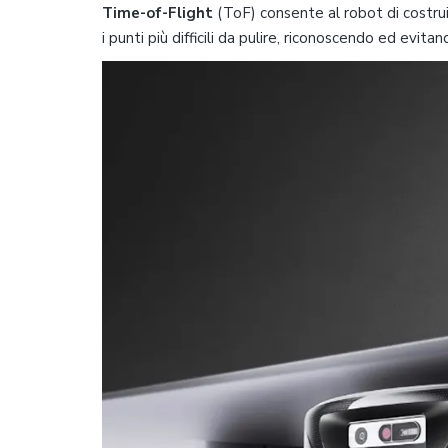
Time-of-Flight
(ToF) consente al robot di costru
i punti più difficili da pulire, riconoscendo ed evitan