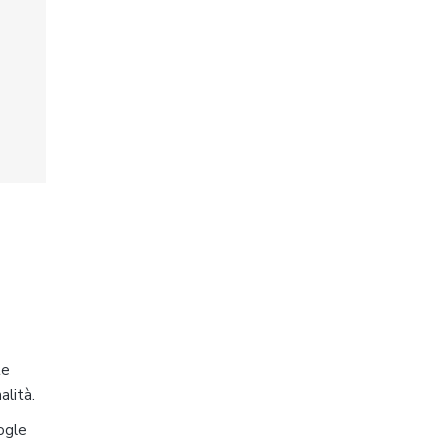
te
alità.
ogle