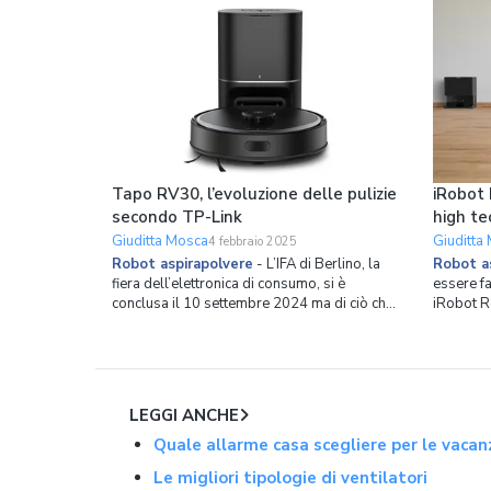
Tapo RV30, l’evoluzione delle pulizie
iRobot
secondo TP-Link
high te
Giuditta Mosca
Giuditta
4 febbraio 2025
Robot aspirapolvere
-
L’IFA di Berlino, la
Robot a
fiera dell’elettronica di consumo, si è
essere fa
conclusa il 10 settembre 2024 ma di ciò che
iRobot R
è stato mostrato dagli espositori si parlerà
le pulizi
ancora a lungo. È il caso di TP-Link che non
una pote
produce solo strumenti di rete e
superior
videocamere per la sorveglianza ma è molto
La qualit
attiva anche nella
da una s
LEGGI ANCHE
Quale allarme casa scegliere per le vacan
Le migliori tipologie di ventilatori