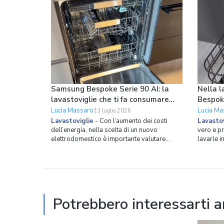
Samsung Bespoke Serie 90 AI: la
Nella l
lavastoviglie che ti fa consumare
Bespok
meno ogni giorno
le pade
Lucia Massaro
Lucia Ma
13 luglio 2026
Lavastoviglie
-
Con l’aumento dei costi
Lavastov
dell’energia, nella scelta di un nuovo
vero e p
elettrodomestico è importante valutare
lavarle i
l’efficienza energetica. Samsung ha costruito
esagerato
la nuova lavastoviglie da incasso Bespoke
mezzi vuo
Serie 90 AI partendo proprio da questo
mano per 
principio, combinando una classe energetica
lavastovi
A con strumenti int
questo p
Potrebbero interessarti 