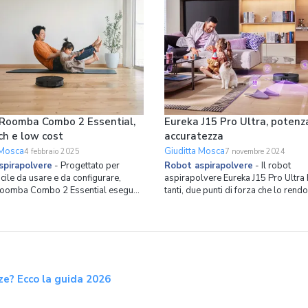
 Roomba Combo 2 Essential,
Eureka J15 Pro Ultra, potenz
ch e low cost
accuratezza
 Mosca
Giuditta Mosca
4 febbraio 2025
7 novembre 2024
spirapolvere
-
Progettato per
Robot aspirapolvere
-
Il robot
cile da usare e da configurare,
aspirapolvere Eureka J15 Pro Ultra h
oomba Combo 2 Essential esegue
tanti, due punti di forza che lo rend
e quotidiane in 4 fasi che combinano
efficiente. Il primo è l’aspirazione c
nza di aspirazione due volte
potenza di 16.200 Pa, il secondo è 
e a quella del modello precedente.
tecnologia Intelliview AI che riconos
à delle pulizie è supportata anche
di sporco e permette al robot di er
pazzola multi-superfi
potenza più adatta. L
ze? Ecco la guida 2026