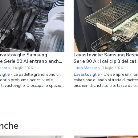
avastoviglie Samsung
Lavastoviglie Samsung Besp
e Serie 90 AI entrano anche
Serie 90 AI: i calici più delicati
lle grandi in verticale
tazze da collezione hanno il 
ssaro
Lucia Massaro
13 luglio 2026
13 luglio 2026
spazio dedicato
iglie
-
Le padelle grandi sono un
Lavastoviglie
-
C'è sempre un mom
roprio problema per chi vuole
esitazione quando si tratta di metter
n lavastoviglie. O occupano spazio
bicchieri di cristallo o le tazze da c
, costringendoci a cicli con cestelli
in lavastoviglie. Il rischio di aloni o 
ti, oppure finiamo per lavarle a
molto alto. Ed è proprio partendo 
mettere più stoviglie possibile in
problema che Samsung ha ripensat
glie. Se non volete avere più
l’organizzazione dello spazio inter
roblema,
lavastov
anche