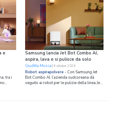
a e
Samsung lancia Jet Bot Combo AI,
aspira, lava e si pulisce da solo
Giuditta Mosca
24 ottobre 2024
Robot aspirapolvere
-
Con Samsung Jet
a, tra i
Bot Combo AI, l’azienda sudcoreana dà
ono
seguito ai robot per le pulizie della linea Jet
on una
Bot, implementando tecnologie di
la
Intelligenza artificiale per aumentare igiene,
ce il tipo
comfort e sicurezza. Infatti, il robot
ogare la
aspirapolvere e lavapavimenti usa l’AI
Object Recognition che rileva a