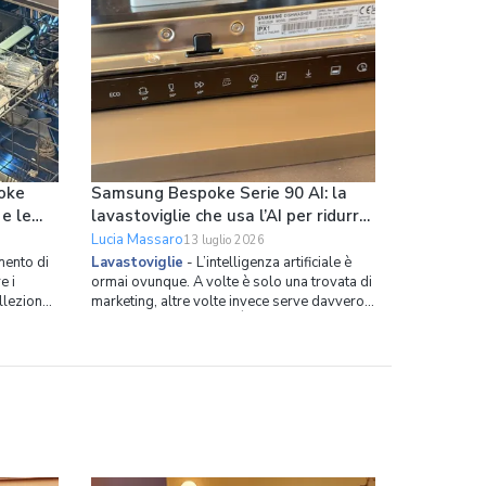
oke
Samsung Bespoke Serie 90 AI: la
 e le
lavastoviglie che usa l’AI per ridurre
loro
i consumi
Lucia Massaro
13 luglio 2026
ento di
Lavastoviglie
-
L’intelligenza artificiale è
e i
ormai ovunque. A volte è solo una trovata di
ollezione
marketing, altre volte invece serve davvero a
rotture è
risolvere dei problemi. È il caso della nuova
da questo
lavastoviglie da incasso di Samsung. Si
o
chiama Bespoke Serie 90 AI, ha 14 coperti,
no della
spazio interno ottimizzato in modo capillare