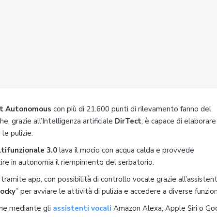
ht Autonomous
con più di 21.600 punti di rilevamento fanno del
 grazie all’Intelligenza artificiale
DirTect
, è capace di elaborare
 le pulizie.
tifunzionale 3.0
lava il mocio con acqua calda e provvede
tire in autonomia il riempimento del serbatorio.
mite app, con possibilità di controllo vocale grazie all’assisten
Rocky
” per avviare le attività di pulizia e accedere a diverse funzion
che mediante gli
assistenti vocali
Amazon Alexa, Apple Siri o Go