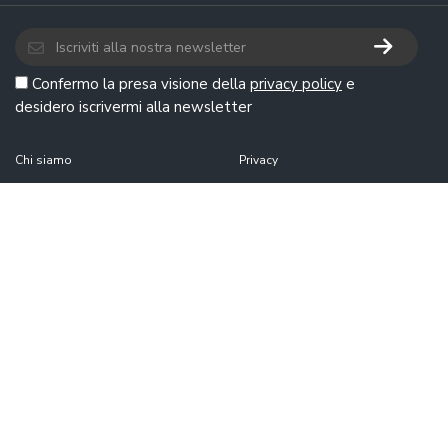
Confermo la presa visione della
privacy policy
e
desidero iscrivermi alla newsletter
Chi siamo
Privacy
I nostri esperti
Politica sui cookie
Contatti
Preferenze cookie
Per i brand
Termini e condizioni di
QualeScegliere.it
News
Copyright e Disclaimer
Osservatorio
Come funziona QualeScegliere.it
Ricerca Prodotti
Black Friday 2026