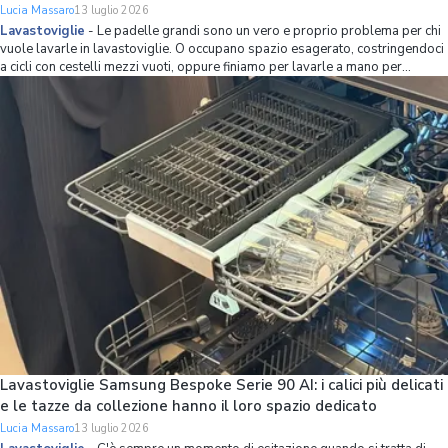
Lucia Massaro
13 luglio 2026
Lavastoviglie
-
Le padelle grandi sono un vero e proprio problema per chi
vuole lavarle in lavastoviglie. O occupano spazio esagerato, costringendoci
a cicli con cestelli mezzi vuoti, oppure finiamo per lavarle a mano per
mettere più stoviglie possibile in lavastoviglie. Se non volete avere più
questo problema,
Lavastoviglie Samsung Bespoke Serie 90 AI: i calici più delicati
e le tazze da collezione hanno il loro spazio dedicato
Lucia Massaro
13 luglio 2026