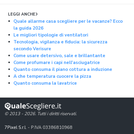
Object Recognition che rileva a
LEGGI ANCHE
Quale allarme casa scegliere per le vacanze? Ecco
la guida 2026
Le migliori tipologie di ventilatori
Tecnologia, vigilanza e fiducia: la sicurezza
secondo Verisure
Come usare detersivo, sale e brillantante
Come profumare i capi nell'asciugatrice
Quanto consuma il piano cottura a induzione
A che temperatura cuocere la pizza
Quanto consuma la lavatrice
© 2013 - 2026. Tutti i diritti riservati.
7Pixel S.r.l.
- P.IVA 03386810968