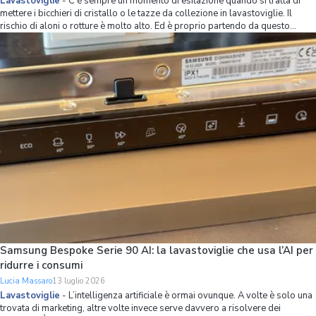
Lavastoviglie
-
C'è sempre un momento di esitazione quando si tratta di
mettere i bicchieri di cristallo o le tazze da collezione in lavastoviglie. Il
rischio di aloni o rotture è molto alto. Ed è proprio partendo da questo
problema che Samsung ha ripensato l’organizzazione dello spazio interno
della lavastov
Samsung Bespoke Serie 90 AI: la lavastoviglie che usa l’AI per
ridurre i consumi
Lucia Massaro
13 luglio 2026
Lavastoviglie
-
L’intelligenza artificiale è ormai ovunque. A volte è solo una
trovata di marketing, altre volte invece serve davvero a risolvere dei