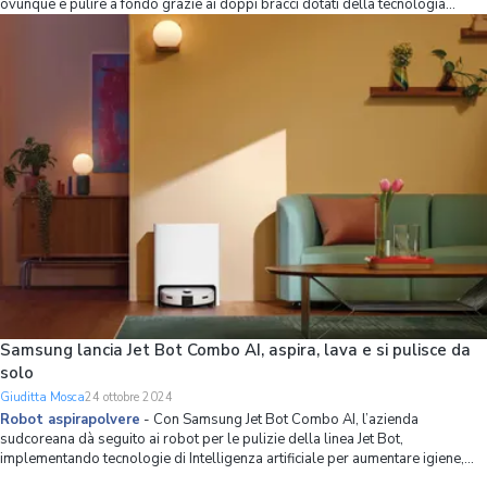
ovunque e pulire a fondo grazie ai doppi bracci dotati della tecnologia
FlexiArm, pensata per eliminare lo sporco con una precisione quasi
chirurgica. Un robot aspirapolvere dotato di
Samsung lancia Jet Bot Combo AI, aspira, lava e si pulisce da
solo
Giuditta Mosca
24 ottobre 2024
Robot aspirapolvere
-
Con Samsung Jet Bot Combo AI, l’azienda
sudcoreana dà seguito ai robot per le pulizie della linea Jet Bot,
implementando tecnologie di Intelligenza artificiale per aumentare igiene,
comfort e sicurezza. Infatti, il robot aspirapolvere e lavapavimenti usa l’AI