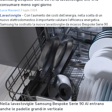
consumare meno ogni giorno
Lucia Massaro
13 luglio 2026
Lavastoviglie
-
Con l’aumento dei costi dell’energia, nella scelta di un
nuovo elettrodomestico è importante valutare l’efficienza energetica.
Samsung ha costruito la nuova lavastoviglie da incasso Bespoke Serie 90 AI
partendo proprio da questo principio, combinando una classe energetica A
con strumenti int
Nella lavastoviglie Samsung Bespoke Serie 90 AI entrano
anche le padelle grandi in verticale