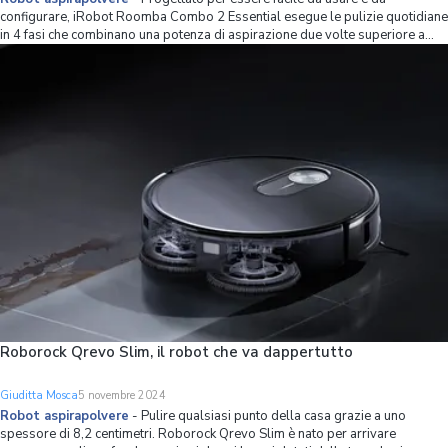
configurare, iRobot Roomba Combo 2 Essential esegue le pulizie quotidiane
in 4 fasi che combinano una potenza di aspirazione due volte superiore a
quella del modello precedente. La qualità delle pulizie è supportata anche
da una spazzola multi-superfi
Roborock Qrevo Slim, il robot che va dappertutto
Giuditta Mosca
5 novembre 2024
Robot aspirapolvere
-
Pulire qualsiasi punto della casa grazie a uno
spessore di 8,2 centimetri. Roborock Qrevo Slim è nato per arrivare