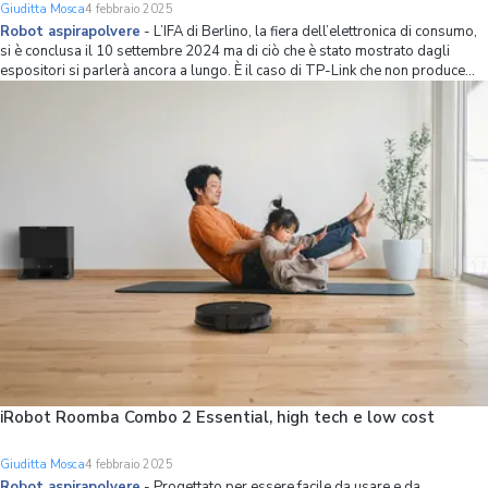
Giuditta Mosca
4 febbraio 2025
Robot aspirapolvere
-
L’IFA di Berlino, la fiera dell’elettronica di consumo,
si è conclusa il 10 settembre 2024 ma di ciò che è stato mostrato dagli
espositori si parlerà ancora a lungo. È il caso di TP-Link che non produce
solo strumenti di rete e videocamere per la sorveglianza ma è molto attiva
anche nella
iRobot Roomba Combo 2 Essential, high tech e low cost
Giuditta Mosca
4 febbraio 2025
Robot aspirapolvere
-
Progettato per essere facile da usare e da