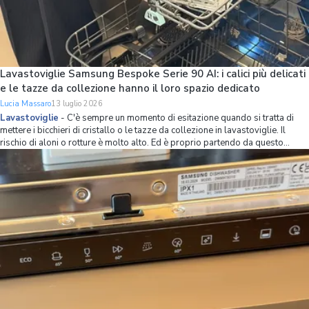
Lavastoviglie Samsung Bespoke Serie 90 AI: i calici più delicati
e le tazze da collezione hanno il loro spazio dedicato
Lucia Massaro
13 luglio 2026
Lavastoviglie
-
C'è sempre un momento di esitazione quando si tratta di
mettere i bicchieri di cristallo o le tazze da collezione in lavastoviglie. Il
rischio di aloni o rotture è molto alto. Ed è proprio partendo da questo
problema che Samsung ha ripensato l’organizzazione dello spazio interno
della lavastov