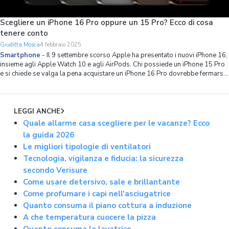
Scegliere un iPhone 16 Pro oppure un 15 Pro? Ecco di cosa
tenere conto
Giuditta Mosca
4 febbraio 2025
Smartphone
-
Il 9 settembre scorso Apple ha presentato i nuovi iPhone 16,
insieme agli Apple Watch 10 e agli AirPods. Chi possiede un iPhone 15 Pro
e si chiede se valga la pena acquistare un iPhone 16 Pro dovrebbe fermarsi
un momento e valutare la situazione nel suo insieme. Per rispondere a
questa domanda v
LEGGI ANCHE
Quale allarme casa scegliere per le vacanze? Ecco
la guida 2026
Le migliori tipologie di ventilatori
Tecnologia, vigilanza e fiducia: la sicurezza
secondo Verisure
Come usare detersivo, sale e brillantante
Come profumare i capi nell'asciugatrice
Quanto consuma il piano cottura a induzione
A che temperatura cuocere la pizza