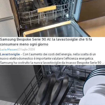
Samsung Bespoke Serie 90 AI: la lavastoviglie che ti fa
consumare meno ogni giorno
Lucia Massaro
13 luglio 2026
Lavastoviglie
-
Con l’aumento dei costi dell’energia, nella scelta di un
nuovo elettrodomestico è importante valutare l’efficienza energetica.
Samsung ha costruito la nuova lavastoviglie da incasso Bespoke Serie 90 AI
partendo proprio da questo principio, combinando una classe energetica A
con strumenti int