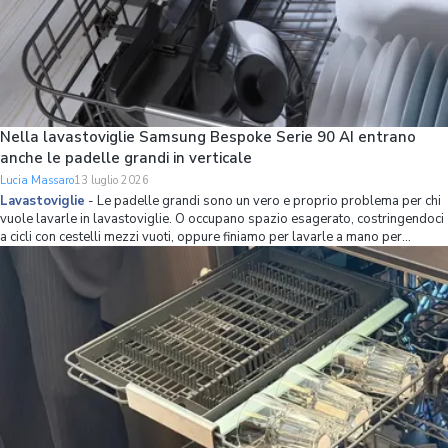
Nella lavastoviglie Samsung Bespoke Serie 90 AI entrano
anche le padelle grandi in verticale
Lucia Massaro
13 luglio 2026
Lavastoviglie
-
Le padelle grandi sono un vero e proprio problema per chi
vuole lavarle in lavastoviglie. O occupano spazio esagerato, costringendoci
a cicli con cestelli mezzi vuoti, oppure finiamo per lavarle a mano per
mettere più stoviglie possibile in lavastoviglie. Se non volete avere più
questo problema,