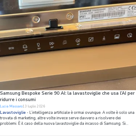
problema che Samsung ha ripensato l’organizzazione dello spazio interno
della lavastov
Samsung Bespoke Serie 90 AI: la lavastoviglie che usa l’AI per
ridurre i consumi
Lucia Massaro
13 luglio 2026
Lavastoviglie
-
L’intelligenza artificiale è ormai ovunque. A volte è solo una
trovata di marketing, altre volte invece serve davvero a risolvere dei
problemi. È il caso della nuova lavastoviglie da incasso di Samsung. Si
chiama Bespoke Serie 90 AI, ha 14 coperti, spazio interno ottimizzato in
modo capillare