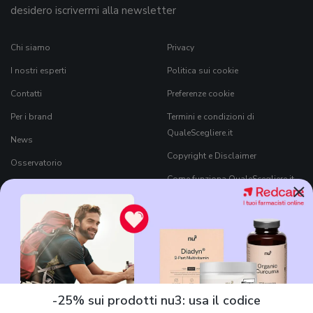
desidero iscrivermi alla newsletter
Chi siamo
Privacy
I nostri esperti
Politica sui cookie
Contatti
Preferenze cookie
Per i brand
Termini e condizioni di
QualeScegliere.it
News
Copyright e Disclaimer
Osservatorio
Come funziona QualeScegliere.it
×
Ricerca Prodotti
Black Friday 2026
-25% sui prodotti nu3: usa il codice