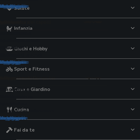
tegorie
tegorie
ategorie
ategorie
ategorie
categorie
 categorie
 categorie
e categorie
le categorie
le categorie
le categorie
le categorie
 le categorie
 le categorie
 le categorie
e le categorie
Salute
pelli
tici cottura
r lo sport
to
e
uricolari
aggio
 per la cura dei capelli
imali
orale
ori
Infanzia
ttrici
lavatrice
 da tennis
te USB
ri per iPhone
uratori
per capelli
Montessori
ri
lini elettrici
 al pistacchio
iali componibili
capelli
cina multifunzione
avastoviglie
calcio
 tavolo
a conduzione ossea
eghe
oo
 per criceti
lsori
e di pasta
ali da sole
iugacapelli
d aria
cheria
pallavolo
lla
ri
tagliaerba
argan
oloni pappa
 per uccelli
ori
VO
elli
Giochi e Hobby
ianti
zza elettrici
pavimenti
i 3D
ti
erba
i
monitor
i
rici
 al burro di arachidi
ogi
tegorie
tegorie
ategorie
ategorie
categorie
 categorie
e categorie
le categorie
le categorie
le categorie
le categorie
 le categorie
 le categorie
e le categorie
Sport e Fitness
ione
qua
o
i e Componenti Computer
ideocamere
nsili
p
e Bagnetto
tivi per la salute
de
Casa e Giardino
ori
 da giardino
subacquee
 campeggio
cam
ori universali
eam
ini
atori di pressione
e di latte
d'aria
olari da balcone
ub
station
ere digitali
 dinamometriche
inta
toi
ol
re
 da nuoto
go
i continuità
igitali
ssori
 viso
tori nasali
atori glicemia
Cucina
tori
romassaggio da esterno
elo
audio
e fotografiche istantanee
tori di corrente
ra
pannolini
one massaggianti
i
tegorie
ategorie
ategorie
categorie
 categorie
e categorie
le categorie
le categorie
le categorie
 le categorie
 le categorie
Fai da te