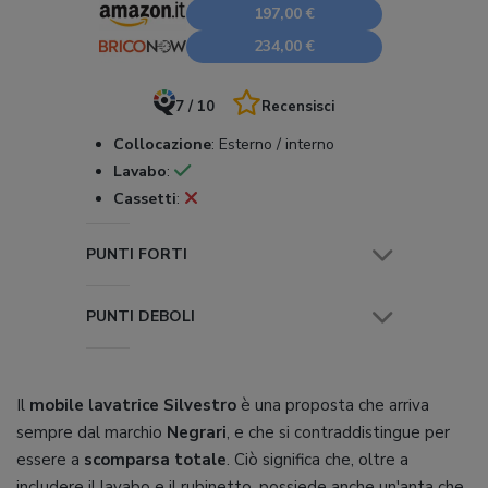
197,00 €
234,00 €
7 / 10
Recensisci
Collocazione
:
Esterno / interno
Lavabo
:
Cassetti
:
PUNTI FORTI
PUNTI DEBOLI
Il
mobile lavatrice Silvestro
è una proposta che arriva
sempre dal marchio
Negrari
, e che si contraddistingue per
essere a
scomparsa totale
. Ciò significa che, oltre a
includere il lavabo e il rubinetto, possiede anche un'anta che