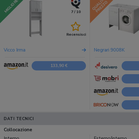
QUALITÀ
MIGLIORE
PREZZO
7 / 10
Recensisci
Vicco Irma
Negrari 9008K
133,90 €
DATI TECNICI
Collocazione
Interno
Esterno/interno