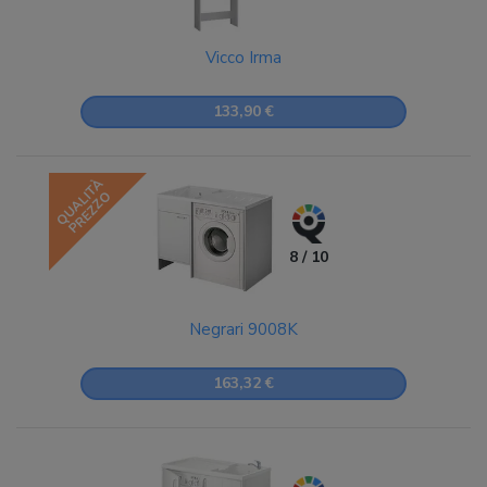
Vicco Irma
133,90 €
QUALITÀ
PREZZO
8 / 10
Negrari 9008K
163,32 €