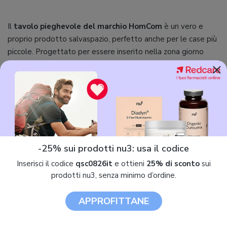
Il
tavolo pieghevole del marchio HomCom
è un vero e
proprio prodotto salvaspazio, perfetto anche per le case più
piccole. Progettato per essere inserito nella zona giorno
×
(sala da pranzo, soggiorno o salotto che sia), è realizzato in
metallo e legno MDF, e può ospitare fino a sei persone. La
sua forma rettangolare, la facilità nell'apertura e,
soprattutto, la presenza di sei comodissime rotelle lo
rendono una proposta jolly in grado di essere trasportato
praticamente ovunque. Da
chiuso misura solo 80 x 30 x 74
cm
e lo stile è quello industriale molto apprezzato dagli
-25% sui prodotti nu3: usa il codice
utenti più giovani, inoltre quando è piegato si può utilizzare
Inserisci il codice
qsc0826it
e ottieni
25% di sconto
sui
come una pratica consolle appoggiata al muro.
prodotti nu3, senza minimo d’ordine.
Per aprirlo basta semplicemente tirare su i lati, i quali sono
piuttosto stabili, e, come ulteriore elemento salvaspazio, è
APPROFITTANE
presente un
ripiano portaoggetti collocato al centro del
tavolo
, il quale offre un comodissimo spazio da usare per