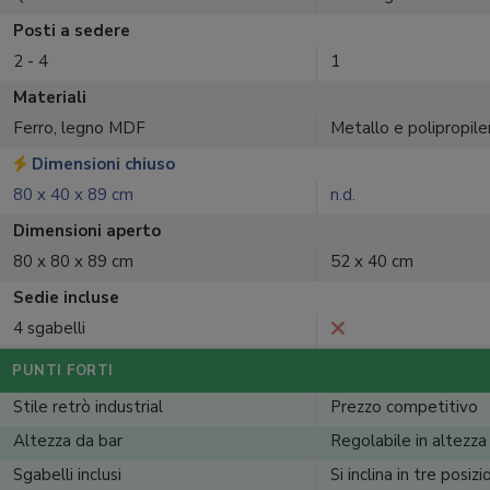
Posti a sedere
2 - 4
1
Materiali
Ferro, legno MDF
Metallo e polipropil
Dimensioni chiuso
80 x 40 x 89 cm
n.d.
Dimensioni aperto
80 x 80 x 89 cm
52 x 40 cm
Sedie incluse
4 sgabelli
PUNTI FORTI
Stile retrò industrial
Prezzo competitivo
Altezza da bar
Regolabile in altezza
Sgabelli inclusi
Si inclina in tre posizi