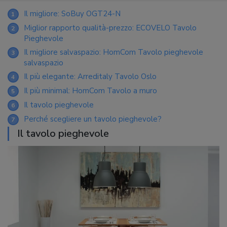
Il migliore: SoBuy OGT24-N
1
Miglior rapporto qualità-prezzo: ECOVELO Tavolo
2
Pieghevole
Il migliore salvaspazio: HomCom Tavolo pieghevole
3
salvaspazio
Il più elegante: Arreditaly Tavolo Oslo
4
Il più minimal: HomCom Tavolo a muro
5
Il tavolo pieghevole
6
Perché scegliere un tavolo pieghevole?
7
Il tavolo pieghevole