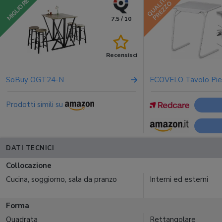
QUALITÀ
MIGLIORE
PREZZO
7.5 / 10
Recensisci
SoBuy OGT24-N
ECOVELO Tavolo Pie
Prodotti simili su
DATI TECNICI
Collocazione
Cucina, soggiorno, sala da pranzo
Interni ed esterni
Forma
Quadrata
Rettangolare