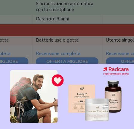
Sincronizzazione automatica
con lo smartphone
Garantito 3 anni
getta
Batterie usa e getta
Utente singo
pleta
Recensione completa
Recensione 
IGLIORE
OFFERTA MIGLIORE
OFFER
e
Misuratori di pressione Omron
ione
da polso
è un apparecchio usato per misurare la pressione ar
 indossare il manicotto degli
sfigmomanometri classici
. Questi di
 per monitorare le condizioni di salute in soggetti tendenti a pa
tensione, in particolare se molto sovrappeso e quindi non in grado d