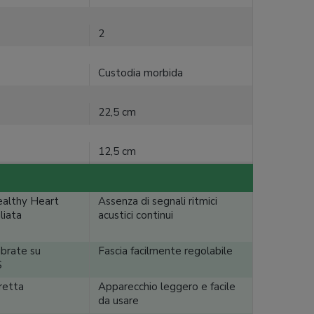
2
Custodia morbida
22,5 cm
12,5 cm
althy Heart
Assenza di segnali ritmici
liata
acustici continui
librate su
Fascia facilmente regolabile
S
rretta
Apparecchio leggero e facile
da usare