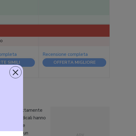
lo
completa
Recensione completa
TE SIMILI
OFFERTA MIGLIORE
×
teriosa direttamente
spositivi medicali hanno
tologie come
i indossare un