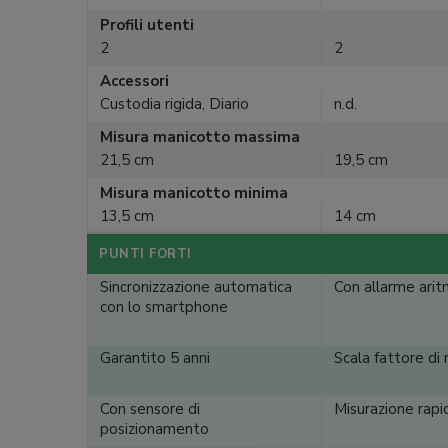
Profili utenti
2
2
Accessori
Custodia rigida, Diario
n.d.
Misura manicotto massima
21,5 cm
19,5 cm
Misura manicotto minima
13,5 cm
14 cm
PUNTI FORTI
Sincronizzazione automatica
Con allarme arit
con lo smartphone
Garantito 5 anni
Scala fattore di
Con sensore di
Misurazione rapi
posizionamento