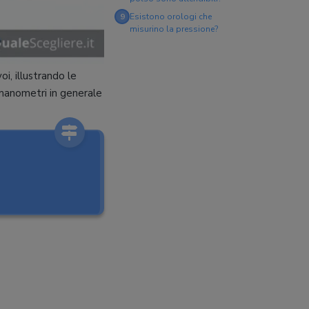
9
Esistono orologi che
misurino la pressione?
i, illustrando le
omanometri in generale