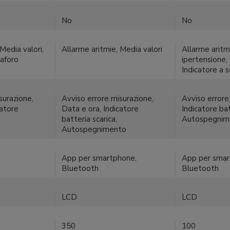
No
No
Media valori,
Allarme aritmie, Media valori
Allarme aritm
maforo
ipertensione, 
Indicatore a 
surazione,
Avviso errore misurazione,
Avviso errore
catore
Data e ora, Indicatore
Indicatore bat
batteria scarica,
Autospegnim
Autospegnimento
App per smartphone,
App per smar
Bluetooth
Bluetooth
LCD
LCD
350
100