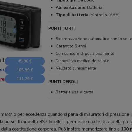
Tipologia
:
Da polso
Alimentazione
:
Batteria
Tipo di batteria
:
Mini stilo (AAA)
PUNTI FORTI
Sincronizzazione automatica con lo sma
Garantito 5 anni
Con sensore di posizionamento
Dispositivo medico detraibile
45,90 €
Validato clinicamente
105,99 €
111,79 €
PUNTI DEBOLI
Batterie usa e getta
 marchio per eccellenza quando si parla di misuratori di pressione 
da polso. Il modello RS7 Intelli IT permette una lettura della pre
e dalla costituzione corporea. Può inoltre memorizzare fino a
100 