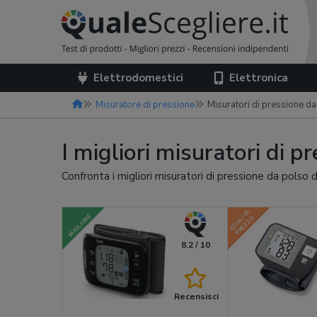
Elettrodomestici
Elettronica
Misuratore di pressione
Misuratori di pressione d
I migliori misuratori di 
Confronta i migliori misuratori di pressione da polso 
QUALITÀ
MIGLIORE
PREZZO
8.2 / 10
Recensisci