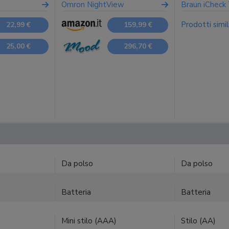
Omron NightView
Braun iCheck 
Prodotti simil
22,99 €
159,99 €
25,00 €
296,70 €
Da polso
Da polso
Batteria
Batteria
Mini stilo (AAA)
Stilo (AA)