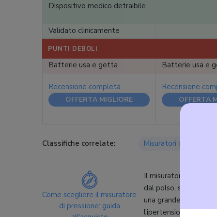
Dispositivo medico detraibile
Validato clinicamente
PUNTI DEBOLI
Batterie usa e getta
Batterie usa e 
Recensione completa
Recensione com
OFFERTA MIGLIORE
OFFERTA M
Classifiche correlate:
Misuratori di pression
Il misuratore di press
dal polso, senza dover
Come scegliere il misuratore
una grande importanza
di pressione: guida
l’ipertensione e l’ipo