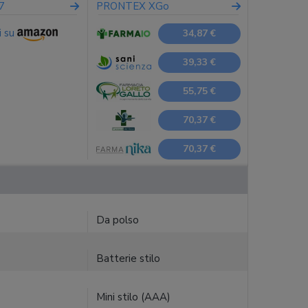
7
PRONTEX XGo
i su
34,87 €
39,33 €
55,75 €
70,37 €
70,37 €
Da polso
Batterie stilo
Mini stilo (AAA)