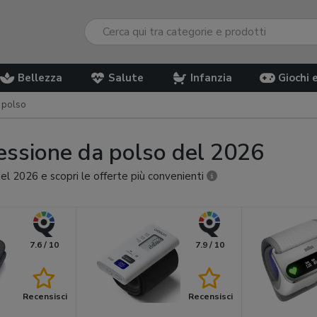
Bellezza
Salute
Infanzia
Giochi 
a polso
pressione da polso del 2026
del 2026 e scopri le offerte più convenienti
7.6 / 10
7.9 / 10
Recensisci
Recensisci