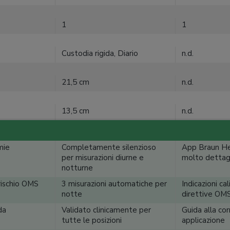
1
1
Custodia rigida, Diario
n.d.
21,5 cm
n.d.
13,5 cm
n.d.
mie
Completamente silenzioso
App Braun He
per misurazioni diurne e
molto dettag
notturne
 rischio OMS
3 misurazioni automatiche per
Indicazioni ca
notte
direttive OM
da
Validato clinicamente per
Guida alla co
tutte le posizioni
applicazione