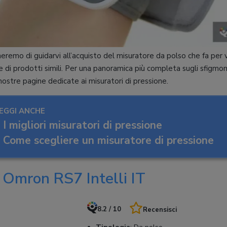
eremo di guidarvi all’acquisto del misuratore da polso che fa per vo
ie di prodotti simili. Per una panoramica più completa sugli sfigm
ostre pagine dedicate ai misuratori di pressione.
EGGI ANCHE
I migliori misuratori di pressione
Come scegliere un misuratore di pressione
: Omron RS7 Intelli IT
8.2 / 10
Recensisci