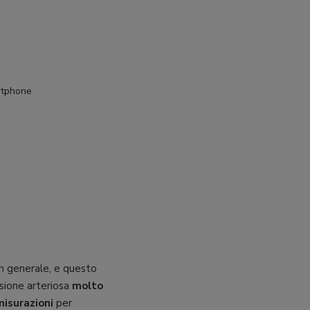
rtphone
in generale, e questo
ssione arteriosa
molto
misurazioni
per