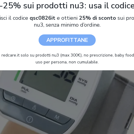
-25% sui prodotti nu3: usa il codic
ioni standard esistenti in commercio. Inoltre, possono anche esse
i di resistenza specifici.
isci il codice
qsc0826it
e ottieni
25% di sconto
sui pro
nu3, senza minimo d’ordine.
APPROFITTANE
 redcare.it solo su prodotti nu3 (max 300€), no prescrizione, baby food 
uso per persona, non cumulabile.