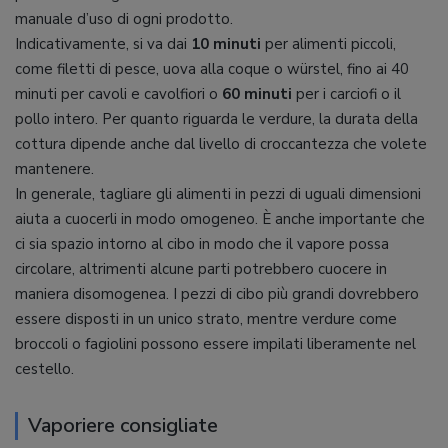
manuale d’uso di ogni prodotto.
Indicativamente, si va dai
10 minuti
per alimenti piccoli,
come filetti di pesce, uova alla coque o würstel, fino ai 40
minuti per cavoli e cavolfiori o
60 minuti
per i carciofi o il
pollo intero. Per quanto riguarda le verdure, la durata della
cottura dipende anche dal livello di croccantezza che volete
mantenere.
In generale, tagliare gli alimenti in pezzi di uguali dimensioni
aiuta a cuocerli in modo omogeneo. È anche importante che
ci sia spazio intorno al cibo in modo che il vapore possa
circolare, altrimenti alcune parti potrebbero cuocere in
maniera disomogenea. I pezzi di cibo più grandi dovrebbero
essere disposti in un unico strato, mentre verdure come
broccoli o fagiolini possono essere impilati liberamente nel
cestello.
Vaporiere consigliate