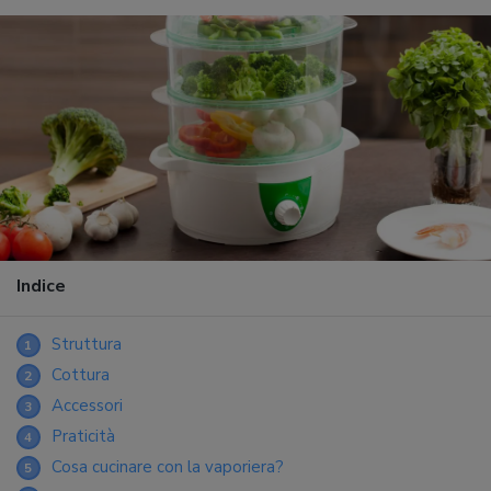
Indice
Struttura
1
Cottura
2
Accessori
3
Praticità
4
Cosa cucinare con la vaporiera?
5