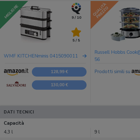
QUALITÀ
MIGLIORE
PREZZO
9 / 10
5 / 5
Russell Hobbs Coo
WMF KITCHENminis 0415090011
56
Prodotti simili su
128,99 €
130,00 €
DATI TECNICI
Capacità
4,3 l
9 l