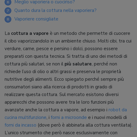
Meglio vaporiera o cuociriso?
6
Quanto dura la cottura nella vaporiera?
7
Vaporiere consigliate
8
La
cottura a vapore
è un metodo che permette di cuocere
il cibo vaporizzandolo in un ambiente chiuso. Molti cibi, tra cui
verdure, carne, pesce e persino i dolci, possono essere
preparati con questa tecnica. Si tratta di uno dei metodi di
cottura più salutari, se non il
più salutare
, perché non
richiede l’uso di olio o altri grassi e preserva le proprietà
nutritive degli alimenti. Ecco spiegato perché sempre più
consumatori siano alla ricerca di prodotti in grado di
realizzare questa cottura. Sul mercato esistono diversi
apparecchi che possono avere tra le loro funzioni più
avanzate anche la cottura a vapore, ad esempio i
robot da
cucina multifunzione
, i
forni a microonde
e i nuovi modelli di
forni da incasso
(dove però è abbinata alla cottura ventilata).
L’unico strumento che però nasce esclusivamente con