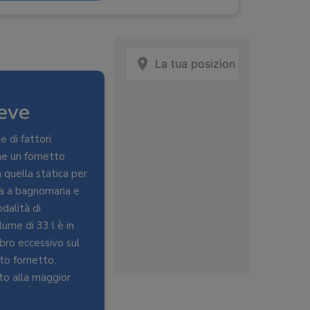
C
eve
53,6 x 37,7 cm
 di fattori.
che un fornetto
 quella statica per
ura a bagnomaria e
odalità di
ume di 33 l è in
bro eccessivo sul
to fornetto,
to alla maggior