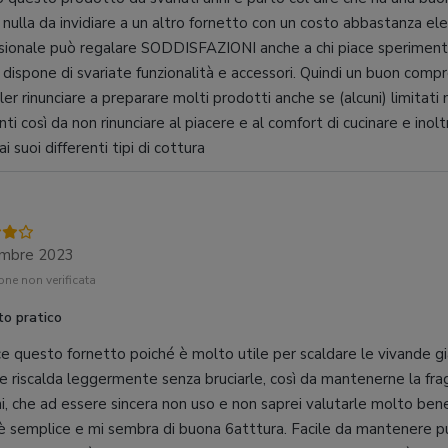
 nulla da invidiare a un altro fornetto con un costo abbastanza e
sionale può regalare SODDISFAZIONI anche a chi piace sperimenta
e dispone di svariate funzionalità e accessori. Quindi un buon comp
ler rinunciare a preparare molti prodotti anche se (alcuni) limitati
nti così da non rinunciare al piacere e al comfort di cucinare e inol
ai suoi differenti tipi di cottura
embre 2023
ne non verificata
to pratico
ce questo fornetto poiché è molto utile per scaldare le vivande g
le riscalda leggermente senza bruciarle, così da mantenerne la fra
ni, che ad essere sincera non uso e non saprei valutarle molto be
 è semplice e mi sembra di buona 6atttura. Facile da mantenere pul