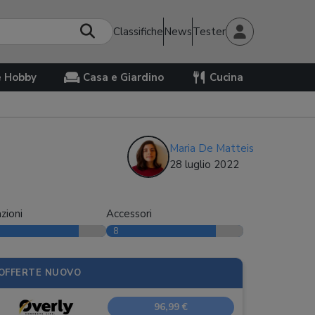
Classifiche
News
Tester
e Hobby
Casa e Giardino
Cucina
Maria De Matteis
28 luglio 2022
zioni
Accessori
8
OFFERTE NUOVO
96,99 €