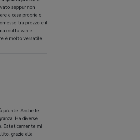
levato seppur non
re a casa propria e
romesso tra prezzo e il
 ma molto vari e
tre è molto versatile
ià pronte. Anche le
granza. Ha diverse
ne. Esteticamente mi
ito, grazie alla