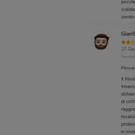
piccola
scalda
sembra
Gian
27 Gi
Recensio
Poco p
Il Mou
Innanz
dichiar
di cot
raggiu
riscal
proble
in mod