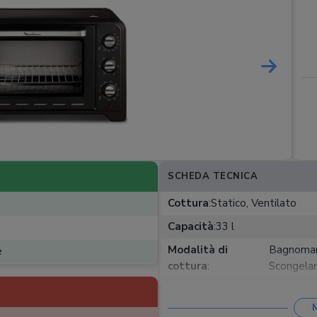
SCHEDA TECNICA
Cottura
:
Statico, Ventilato
Capacità
:
33 l
Modalità di
Bagnomaria
e
cottura
:
Scongela
Funzioni
:
Luce interna, Spegni
Timer
:
120 min