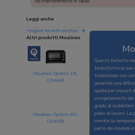
No mantenimento in caldo
Leggi anche
I migliori fornetti elettrici
Altri prodotti Moulinex
Mo
Questo fornetto ele
Innanzitutto la sua 
Moulinex Optimo 19L
tradizionale non con
OX4448
garantire una diffus
quella per impasti d
scongelamento dei c
grado di soddisfare
piano di lavoro. La
Moulinex Optimo 60L
mentre la temperatu
OX4958
parte dei modelli i