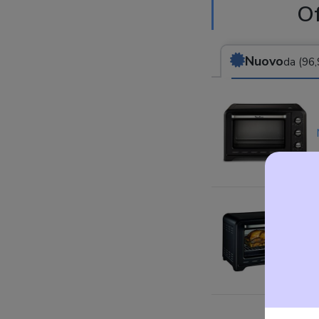
O
Nuovo
da (96,