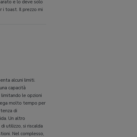
eparato e lo deve solo
 i toast. Il prezzo mi
ta alcuni limiti.
 una capacità
d, limitando le opzioni
mpiega molto tempo per
otenza di
da. Un altro
utilizzo, si riscalda
stioni. Nel complesso,