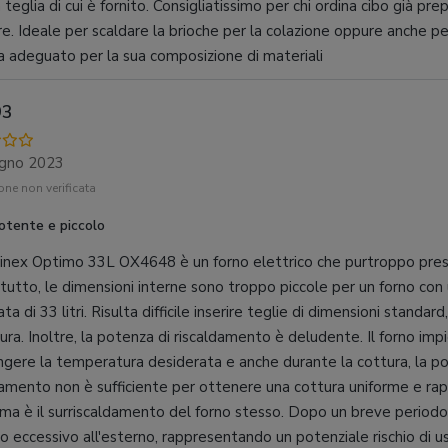
 teglia di cui è fornito. Consigliatissimo per chi ordina cibo già pr
re. Ideale per scaldare la brioche per la colazione oppure anche per
 adeguato per la sua composizione di materiali
93
ugno 2023
ne non verificata
otente e piccolo
linex Optimo 33L OX4648 è un forno elettrico che purtroppo presen
itutto, le dimensioni interne sono troppo piccole per un forno con
ata di 33 litri. Risulta difficile inserire teglie di dimensioni standar
tura. Inoltre, la potenza di riscaldamento è deludente. Il forno i
ngere la temperatura desiderata e anche durante la cottura, la p
damento non è sufficiente per ottenere una cottura uniforme e rapi
ma è il surriscaldamento del forno stesso. Dopo un breve periodo di 
o eccessivo all'esterno, rappresentando un potenziale rischio di u