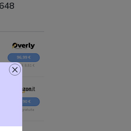
4648
96,99 €
×
+ Sped. 8,81 €
 2
98,90 €
Sped. gratuita