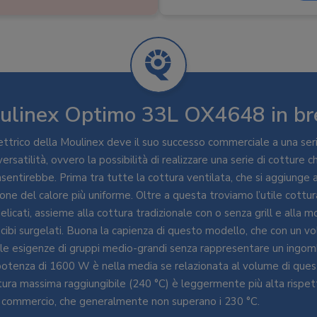
Temperatura minima
:
100 °C
Temperatura massima
:
240 °
Wattaggio
:
1600 W
Diametro interno
:
29 cm
ulinex Optimo 33L OX4648 in br
Dimensioni (A x L x P)
:
33,4 x 
Peso
:
6,85 kg
ttrico della Moulinex deve il suo successo commerciale a una serie
versatilità, ovvero la possibilità di realizzare una serie di cotture 
sentirebbe. Prima tra tutte la cottura ventilata, che si aggiunge a
ione del calore più uniforme. Oltre a questa troviamo l’utile cott
elicati, assieme alla cottura tradizionale con o senza grill e alla m
ibi surgelati. Buona la capienza di questo modello, che con un vol
 le esigenze di gruppi medio-grandi senza rappresentare un ingom
 potenza di 1600 W è nella media se relazionata al volume di ques
ra massima raggiungibile (240 °C) è leggermente più alta rispet
n commercio, che generalmente non superano i 230 °C.