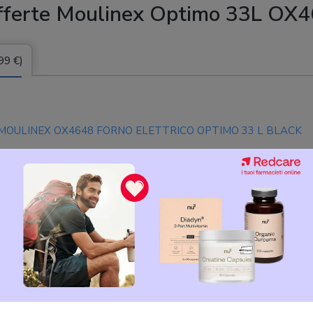
fferte Moulinex Optimo 33L OX
99 €)
MOULINEX OX4648 FORNO ELETTRICO OPTIMO 33 L BLACK
Moulinex OX464810 Optimo Fornetto Elettrico, 6 Modalità di
Cottura, Temperatura fino a 240°C , Capacità di 33 L, Timer fino a
Ore, Nero