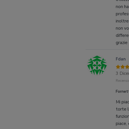
non ha
profes
inoltr
non vo
differe
grazie 
Fdan
3 Dic
Recensio
Fornet
Mi pia
torte 
funzio
piace,