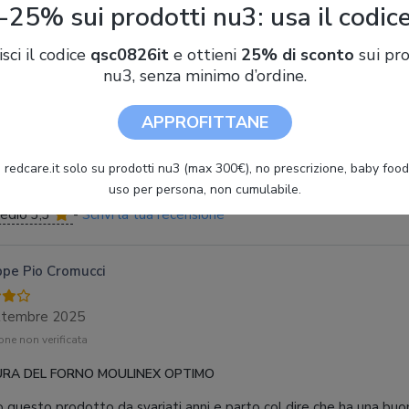
-25% sui prodotti nu3: usa il codic
Moulinex OX4648 Optimo Forno Elettrico con Capacità di 33 L,
Potenza 1600 W 28x31x36cm"
isci il codice
qsc0826it
e ottieni
25% di sconto
sui pro
nu3, senza minimo d’ordine.
APPROFITTANE
Cerca altre offerte su Trovaprezzi.it
ni utenti Moulinex Optimo 33L 
 redcare.it solo su prodotti nu3 (max 300€), no prescrizione, baby food 
uso per persona, non cumulabile.
edio 3,3
-
Scrivi la tua recensione
pe Pio Cromucci
ttembre 2025
ne non verificata
RA DEL FORNO MOULINEX OPTIMO
zo questo prodotto da svariati anni e parto col dire che ha una buo