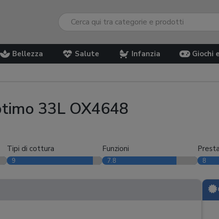
Bellezza
Salute
Infanzia
Giochi 
Optimo 33L OX4648
Tipi di cottura
Funzioni
Presta
9
7.8
8