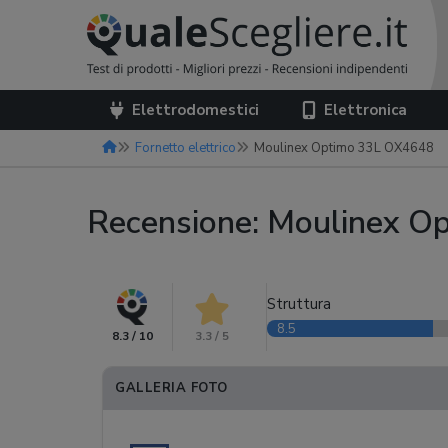
Elettrodomestici
Elettronica
Fornetto elettrico
Moulinex Optimo 33L OX4648
Recensione: Moulinex 
Struttura
8.5
8.3 / 10
3.3 / 5
GALLERIA FOTO