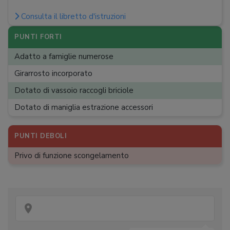
Temperatura massima
:
230 °C
Consulta il libretto d'istruzioni
Wattaggio
:
2200 W
PUNTI FORTI
Dimensioni (A x L x P)
:
38 x 59,5 x 48,5 cm
Adatto a famiglie numerose
Peso
:
12,8 kg
Girarrosto incorporato
Dotato di vassoio raccogli briciole
Dotato di maniglia estrazione accessori
PUNTI DEBOLI
Privo di funzione scongelamento