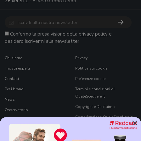
7Pixel S.r.l.
- P.IVA 03386810968
Confermo la presa visione della
privacy policy
e
desidero iscrivermi alla newsletter
Chi siamo
Privacy
I nostri esperti
Politica sui cookie
Contatti
Preferenze cookie
Per i brand
Termini e condizioni di
QualeScegliere.it
News
Copyright e Disclaimer
Osservatorio
Come funziona QualeScegliere.it
×
Ricerca Prodotti
Black Friday 2026