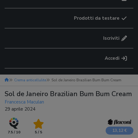
Prodotti da testare
Iscriviti
Accedi
Crema anticellulite
Sol de Janeiro Brazilian Bum Bum Cream
Sol de Janeiro Brazilian Bum Bum Cream
Francesca Maculan
29 aprile 2024
13,12 €
7.5 / 10
5 / 5