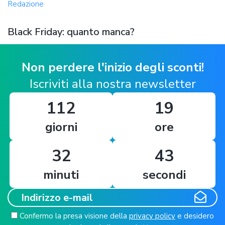
Redazione
Black Friday: quanto manca?
Non perdere l'inizio degli sconti!
Iscriviti alla nostra newsletter
112
19
giorni
ore
32
42
minuti
secondi
Confermo la presa visione della
privacy policy
e desidero