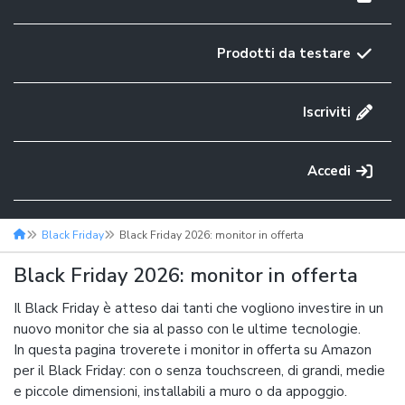
Prodotti da testare
Iscriviti
Accedi
Black Friday
Black Friday 2026: monitor in offerta
Black Friday 2026: monitor in offerta
Il Black Friday è atteso dai tanti che vogliono investire in un
nuovo monitor che sia al passo con le ultime tecnologie.
In questa pagina troverete i monitor in offerta su Amazon
per il Black Friday: con o senza touchscreen, di grandi, medie
e piccole dimensioni, installabili a muro o da appoggio.