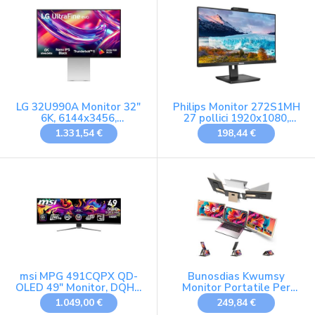
integrati, Regolabile in
inclinazione - HDMI 2.0b,
DP (1.4a), Nero
LG 32U990A Monitor 32"
Philips Monitor 272S1MH
6K, 6144x3456,
27 pollici 1920x1080,
Thunderbolt 5,
FHD, 75Hz, IPS Panel,
1.331,54 €
198,44 €
integrazione totale con
4ms GtG, USB
Mac, Nano IPS Black,
HubWebcam, Speakers,
224PPI, HDR 600, Adobe
Height Adjustment,
RGB 99,5%, DCI-P3 98%,
(HDMI1x 1.4 DP 1x 1.2)
Speaker, USB-C, HDMI
Nero
2.1, DP 2.1, KVM, PBP, PIP,
Argento
msi MPG 491CQPX QD-
Bunosdias Kwumsy
OLED 49" Monitor, DQHD
Monitor Portatile Per
5120x1440 1800R,
Laptop 15.6 Pollici-
1.049,00 €
249,84 €
240Hz, 0.03ms,
1080P FHD Triplo