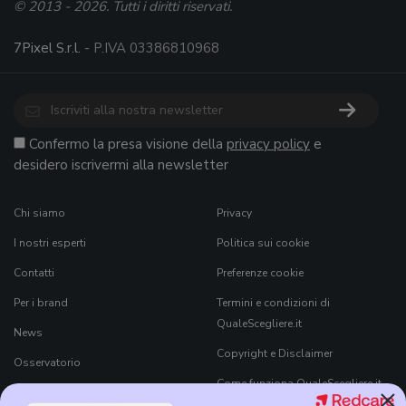
© 2013 - 2026. Tutti i diritti riservati.
7Pixel S.r.l.
- P.IVA 03386810968
Confermo la presa visione della
privacy policy
e
desidero iscrivermi alla newsletter
Chi siamo
Privacy
I nostri esperti
Politica sui cookie
Contatti
Preferenze cookie
Per i brand
Termini e condizioni di
QualeScegliere.it
News
Copyright e Disclaimer
Osservatorio
Come funziona QualeScegliere.it
×
Ricerca Prodotti