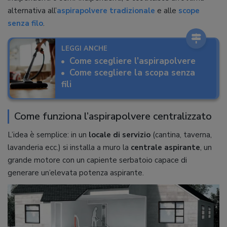
alternativa all’
aspirapolvere tradizionale
e alle
scope
senza filo
.
LEGGI ANCHE
Come scegliere l’aspirapolvere
Come scegliere la scopa senza
fili
Come funziona l’aspirapolvere centralizzato
L’idea è semplice: in un
locale di servizio
(cantina, taverna,
lavanderia ecc.) si installa a muro la
centrale aspirante
, un
grande motore con un capiente serbatoio capace di
generare un’elevata potenza aspirante.