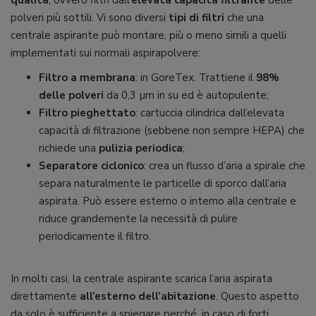
qualità
, ovvero filtri dall’
elevata capacità filtrante
delle
polveri più sottili. Vi sono diversi
tipi di filtri
che una
centrale aspirante può montare, più o meno simili a quelli
implementati sui normali aspirapolvere:
Filtro a membrana
: in GoreTex. Trattiene il
98%
delle polveri
da 0,3 µm in su ed è autopulente;
Filtro pieghettato
: cartuccia cilindrica dall’elevata
capacità di filtrazione (sebbene non sempre HEPA) che
richiede una
pulizia periodica
;
Separatore ciclonico
: crea un flusso d’aria a spirale che
separa naturalmente le particelle di sporco dall’aria
aspirata. Può essere esterno o interno alla centrale e
riduce grandemente la necessità di pulire
periodicamente il filtro.
In molti casi, la centrale aspirante scarica l’aria aspirata
direttamente
all’esterno dell’abitazione
. Questo aspetto
da solo è sufficiente a spiegare perché, in caso di forti