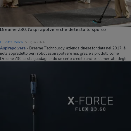
Dreame Z30, l’aspirapolvere che detesta lo sporco
Giuditta Mosca
15 luglio 2024
Aspirapolvere
-
Dreame Technology, azienda cinese fondata nel 2017, è
nota soprattutto per i robot aspirapolvere ma, grazie a prodotti come
Dreame Z30, si sta guadagnando un certo credito anche sul mercato degli
aspirapolvere senza fili. Dreame Z30 ha una potenza di aspirazione di 310
AW ed è efficiente a