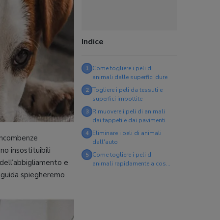
Indice
1
Come togliere i peli di
animali dalle superfici dure
2
Togliere i peli da tessuti e
superfici imbottite
3
Rimuovere i peli di animali
dai tappeti e dai pavimenti
4
Eliminare i peli di animali
e incombenze
dall'auto
o insostituibili
5
Come togliere i peli di
 dell’abbigliamento e
animali rapidamente a costo
zero
a guida spiegheremo