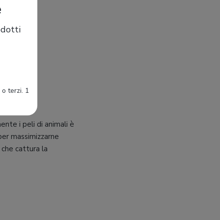
e
dotti
o terzi. 1
nte i peli di animali è
 per massimizzarne
, che cattura la