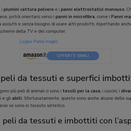
 i
piumini cattura polvere
e i
panni elettrostatici monouso
. C
nvece, potrà orientarsi verso i
panni in microfibra
, come i
Panni ma
 asciutti e senza bisogno di usare altri prodotti, rispettando anche
 schermi della TV e del computer.
Logex Panni magici
OFFERTE SIMILI
 peli da tessuti e superfici imbotti
ono più peli di animali ci sono i
tessili per la casa
, i cuscini, i
diva
i e gli
abiti
. Sfortunatamente, queste sono anche alcune delle super
 specie se sono in tessuto sintetico.
peli da tessuti e imbottiti con l’as