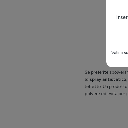
Inser
Valido su
Se preferite spolverar
lo
spray antistatico
,
l’effetto. Un prodott
polvere ed evita per 