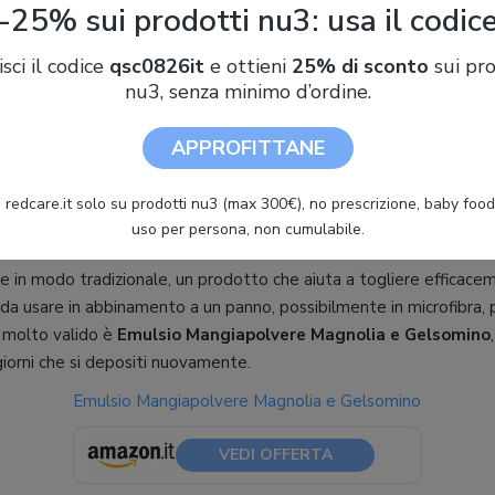
-25% sui prodotti nu3: usa il codic
isci il codice
qsc0826it
e ottieni
25% di sconto
sui pro
Ariete J-Force 2753
nu3, senza minimo d’ordine.
71,00 €
APPROFITTANE
72,59 €
 redcare.it solo su prodotti nu3 (max 300€), no prescrizione, baby food 
uso per persona, non cumulabile.
e in modo tradizionale, un prodotto che aiuta a togliere efficaceme
 da usare in abbinamento a un panno, possibilmente in microfibra,
o molto valido è
Emulsio Mangiapolvere Magnolia e Gelsomino
giorni che si depositi nuovamente.
Emulsio Mangiapolvere Magnolia e Gelsomino
VEDI OFFERTA