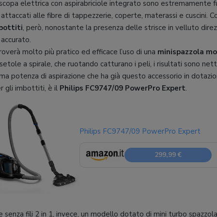
scopa elettrica con aspirabriciole integrato sono estremamente fun
ti attaccati alle fibre di tappezzerie, coperte, materassi e cuscini. Co
bottiti
, però, nonostante la presenza delle strisce in velluto direz
 accurato.
roverà molto più pratico ed efficace l’uso di una
minispazzola mo
 setole a spirale, che ruotando catturano i peli, i risultati sono ne
ima potenza di aspirazione che ha già questo accessorio in dotazio
gli imbottiti, è il
Philips FC9747/09 PowerPro Expert
.
Philips FC9747/09 PowerPro Expert
299,99 €
e senza fili 2 in 1, invece, un modello dotato di mini turbo spazzol