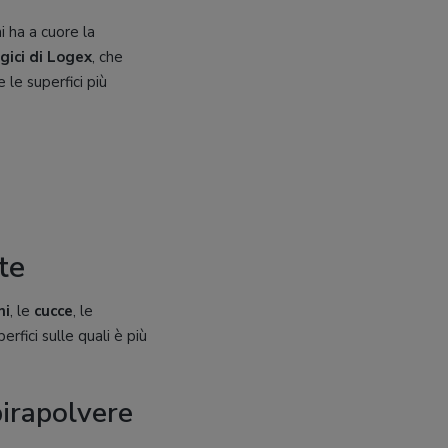
hi ha a cuore la
gici di Logex
, che
 le superfici più
te
ni
, le
cucce
, le
fici sulle quali è più
pirapolvere