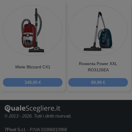
Rowenta Power XXL
Miele Blizzard CX1
RO3126EA
349,00 €
89,99 €
© 2013 - 2026. Tutti i diritti riservati.
7Pixel S.r.l.
- P.IVA 03386810968