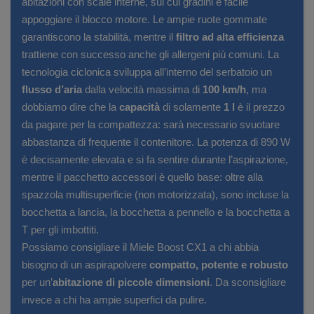
abitazioni con scale interne, sui cui gradini è facile
appoggiare il blocco motore. Le ampie ruote gommate
garantiscono la stabilità, mentre il
filtro ad alta efficienza
trattiene con successo anche gli allergeni più comuni. La
tecnologia ciclonica sviluppa all’interno del serbatoio un
flusso d’aria
dalla velocità massima di
100 km/h
, ma
dobbiamo dire che la
capacità
di solamente
1 l
è il prezzo
da pagare per la compattezza: sarà necessario svuotare
abbastanza di frequente il contenitore. La potenza di 890 W
è decisamente elevata e si fa sentire durante l’aspirazione,
mentre il pacchetto accessori è quello base: oltre alla
spazzola multisuperficie (non motorizzata), sono incluse la
bocchetta a lancia, la bocchetta a pennello e la bocchetta a
T per gli imbottiti.
Possiamo consigliare il Miele Boost CX1 a chi abbia
bisogno di un aspirapolvere
compatto, potente e robusto
per un’
abitazione di piccole dimensioni
. Da sconsigliare
invece a chi ha ampie superfici da pulire.