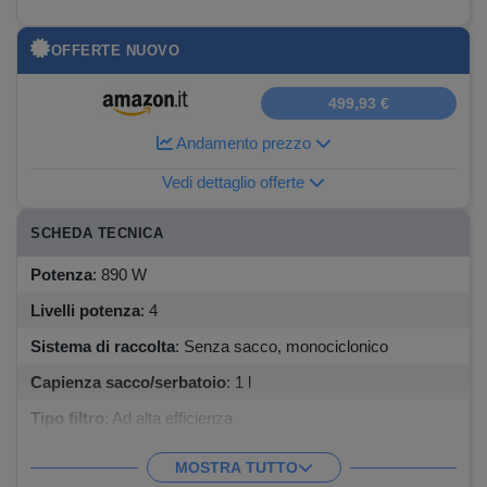
OFFERTE NUOVO
499,93 €
Andamento prezzo
Vedi dettaglio offerte
SCHEDA TECNICA
Potenza
:
890 W
Livelli potenza
:
4
Sistema di raccolta
:
Senza sacco, monociclonico
Capienza sacco/serbatoio
:
1 l
Tipo filtro
:
Ad alta efficienza
Spazzole
:
Multisuperficie non motorizzata
MOSTRA TUTTO