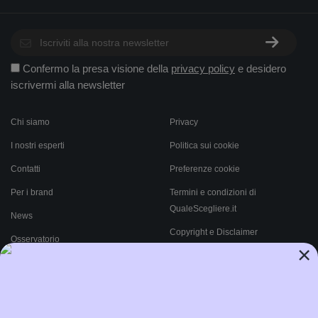
Confermo la presa visione della
privacy policy
e desidero
iscrivermi alla newsletter
Chi siamo
Privacy
I nostri esperti
Politica sui cookie
Contatti
Preferenze cookie
Per i brand
Termini e condizioni di
QualeScegliere.it
News
Copyright e Disclaimer
Osservatorio
×
Come funziona QualeScegliere.it
Ricerca Prodotti
Black Friday 2026