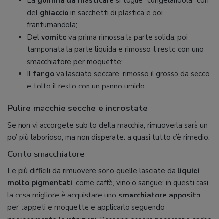
La
gomma da masticare
si toglie “congelandola” con
del
ghiaccio
in sacchetti di plastica e poi
frantumandola;
Del
vomito
va prima rimossa la parte solida, poi
tamponata la parte liquida e rimosso il resto con uno
smacchiatore per moquette;
Il
fango
va lasciato seccare, rimosso il grosso da secco
e tolto il resto con un panno umido.
Pulire macchie secche e incrostate
Se non vi accorgete subito della macchia, rimuoverla sarà un
po’ più laborioso, ma non disperate: a quasi tutto c’è rimedio.
Con lo smacchiatore
Le più difficili da rimuovere sono quelle lasciate da
liquidi
molto pigmentati
, come caffè, vino o sangue: in questi casi
la cosa migliore è acquistare uno
smacchiatore apposito
per tappeti e moquette e applicarlo seguendo