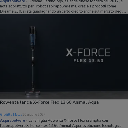
Aspirapolvere
-
Dreame Technology, azienda cinese fondata nel 2017, è
nota soprattutto per i robot aspirapolvere ma, grazie a prodotti come
Dreame Z30, si sta guadagnando un certo credito anche sul mercato degli
aspirapolvere senza fili. Dreame Z30 ha una potenza di aspirazione di 310
AW ed è efficiente a
Rowenta lancia X–Force Flex 13.60 Animal Aqua
Giuditta Mosca
10 giugno 2024
Aspirapolvere
-
La famiglia Rowenta X-Force Flex si amplia con
l’aspirapolvere X-Force Flex 13.60 Animal Aqua, evoluzione tecnologica