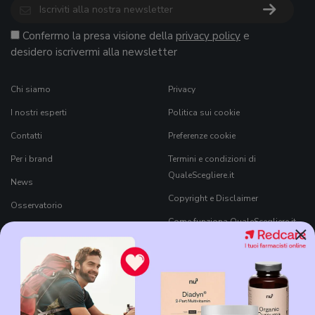
Confermo la presa visione della
privacy policy
e
desidero iscrivermi alla newsletter
Chi siamo
Privacy
I nostri esperti
Politica sui cookie
Contatti
Preferenze cookie
Per i brand
Termini e condizioni di
QualeScegliere.it
News
Copyright e Disclaimer
Osservatorio
Come funziona QualeScegliere.it
×
Ricerca Prodotti
Black Friday 2026