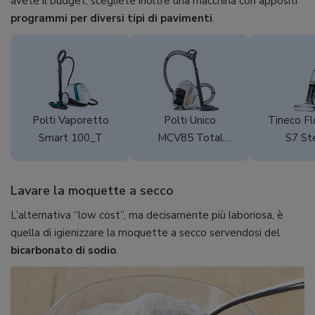
avete il budget, scegliete inoltre una macchina con appositi
programmi per diversi tipi di pavimenti
.
Polti Vaporetto
Polti Unico
Tineco Fl
Smart 100_T
MCV85 Total
S7 S
Clean & Turbo
Lavare la moquette a secco
L’alternativa “low cost”, ma decisamente più laboriosa, è
quella di igienizzare la moquette a secco servendosi del
bicarbonato di sodio
.