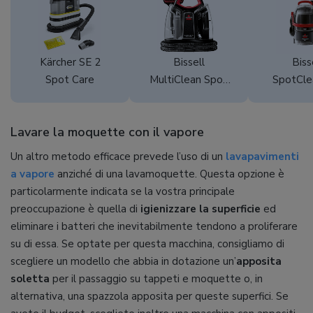
Kärcher SE 2
Bissell
Biss
Spot Care
MultiClean Spot
SpotCle
& Stain 4720M
155
Lavare la moquette con il vapore
Un altro metodo efficace prevede l’uso di un
lavapavimenti
a vapore
anziché di una lavamoquette. Questa opzione è
particolarmente indicata se la vostra principale
preoccupazione è quella di
igienizzare la superficie
ed
eliminare i batteri che inevitabilmente tendono a proliferare
su di essa. Se optate per questa macchina, consigliamo di
scegliere un modello che abbia in dotazione un’
apposita
soletta
per il passaggio su tappeti e moquette o, in
alternativa, una spazzola apposita per queste superfici. Se