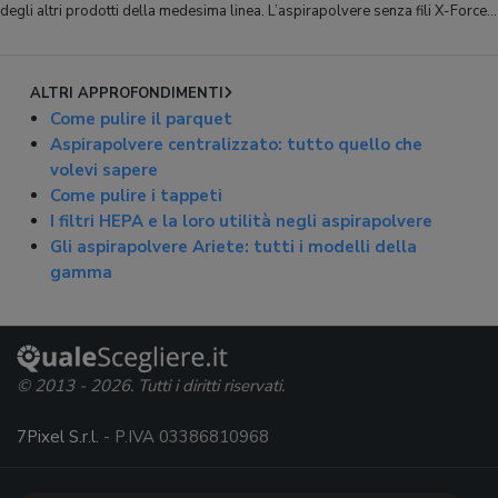
degli altri prodotti della medesima linea. L’aspirapolvere senza fili X-Force
Flex 13.60 Animal Acqua, ossia all’evoluzione più recente uscita dai
laboratori Rowenta, unis
ALTRI APPROFONDIMENTI
Come pulire il parquet
Aspirapolvere centralizzato: tutto quello che
volevi sapere
Come pulire i tappeti
I filtri HEPA e la loro utilità negli aspirapolvere
Gli aspirapolvere Ariete: tutti i modelli della
gamma
© 2013 - 2026. Tutti i diritti riservati.
7Pixel S.r.l.
- P.IVA 03386810968