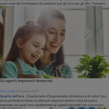
spazi riservati che fungano da santuario per gli uni e per gli altri. I fumatori
hanno bisogno di momenti e luoghi dove fumare in santa pace e i non
fumatori hanno bisogno
Gli agenti inquinanti domestici
Elena Gallina
10 gennaio 2025
Qualità dell'aria
-
Si parla tanto d'inquinamento domestico e di come l'uso
di un purificatore d'aria sia utile per respirare anche in casa aria poco
inquinata, ma quali sono esattamente gli agenti inquinanti che si possono