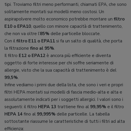
tipi. Troviamo filtri meno performanti, chiamati EPA, che sono
solitamente montati sui modelli meno costosi. Un
aspirapolvere molto economico potrebbe montare un
filtro
E10 o EPA10
, quello con minore capacità di trattenimento,
che non va oltre l’
85%
delle particelle bloccate.
Con il
filtro E11 o EPA11
si fa un salto di qualità, che porta
la filtrazione
fino al 95%
.
Il filtro
E12 o EPA12
è ancora più efficiente e diventa
oggetto di forte interesse per chi soffre seriamente di
allergie, visto che la sua capacità di trattenimento è del
99,5%
.
Infine vediamo i primi due della lista, che sono i veri e propri
filtri HEPA montati sui modelli di fascia medio-alta e alta e
assolutamente indicati per i soggetti allergici. I valori sono i
seguenti: il filtro
HEPA 13
trattiene fino al
99,95%
e il filtro
HEPA 14
fino al
99,995%
delle particelle. La tabella
sottostante riassume le caratteristiche di tutti i filtri ad alta
efficienza: