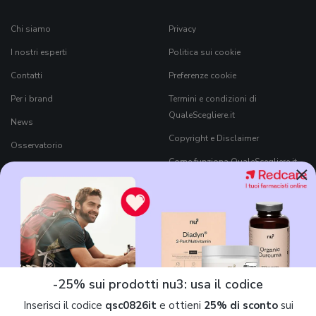
Chi siamo
Privacy
I nostri esperti
Politica sui cookie
Contatti
Preferenze cookie
Per i brand
Termini e condizioni di
QualeScegliere.it
News
Copyright e Disclaimer
Osservatorio
Come funziona QualeScegliere.it
×
Ricerca Prodotti
Black Friday 2026
-25% sui prodotti nu3: usa il codice
Inserisci il codice
qsc0826it
e ottieni
25% di sconto
sui
7Pixel S.r.l.
è parte di
Mavriq
, il nome commerciale che contraddistingue