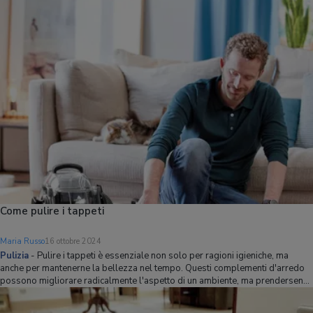
accumulare tra le pareti domestiche? In breve, questi: Virus Polvere Forfora
animale Al
Come pulire i tappeti
Maria Russo
16 ottobre 2024
Pulizia
-
Pulire i tappeti è essenziale non solo per ragioni igieniche, ma
anche per mantenerne la bellezza nel tempo. Questi complementi d'arredo
possono migliorare radicalmente l'aspetto di un ambiente, ma prendersene
cura non è sempre facile, perché il semplice uso dell'aspirapolvere non
basta. In quest