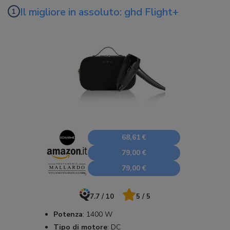
Il migliore in assoluto: ghd Flight+
68,61 €
79,00 €
79,00 €
7.7 / 10
5 / 5
Potenza
:
1400 W
Tipo di motore
:
DC