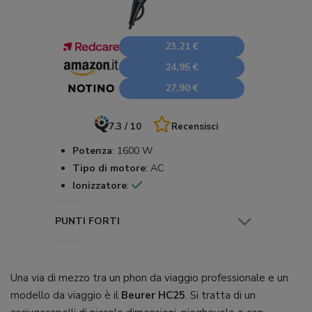
23,21 €
24,95 €
27,90 €
7.3 / 10
Recensisci
Potenza
:
1600 W
Tipo di motore
:
AC
Ionizzatore
:
PUNTI FORTI
Una via di mezzo tra un phon da viaggio professionale e un
modello da viaggio è il
Beurer HC25
. Si tratta di un