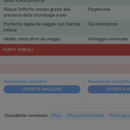
flusso d'aria potente
Riduce l'effetto crespo grazie alla
Pieghevole
presenza della tecnologia a ioni
Pochette rigida da viaggio con tracolla
Con ionizzatore
inclusa
Ideale come phon da viaggio
Voltaggio universale
PUNTI DEBOLI
Recensione completa
Recensione complet
OFFERTA MIGLIORE
OFFERTA M
Classifiche correlate:
Phon
Phon professionali
Phon per ca