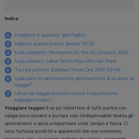
Indice
Il migliore in assoluto: ghd Flight+
1
Migliore qualità-prezzo: Beurer HC25
2
Il più completo: Remington On the Go Compact 2000
3
Il più colorato: Labor Gettin Fluo Mini Hair Dryer
4
Tra i più potenti: BaByliss Travel Dry 2000 5344E
5
Quali sono le caratteristiche più importanti di un phon da
6
viaggio?
I phon da viaggio possono essere trasportati nel
7
bagaglio a mano?
Viaggiare leggeri
è un po’ l’obiettivo di tutti: partire con
valigie poco pesanti e portare solo l’indispensabile facilita gli
spostamenti, e aiuta a risparmiare soldi, tempo e fatica. Ci
sono tuttavia prodotti e apparecchi che non vorremmo
lasciare a casa, sia quando andiamo in vacanza, sia quando