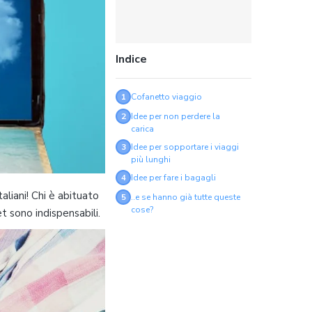
Indice
1
Cofanetto viaggio
2
Idee per non perdere la
carica
3
Idee per sopportare i viaggi
più lunghi
4
Idee per fare i bagagli
aliani! Chi è abituato
5
..e se hanno già tutte queste
cose?
t sono indispensabili.