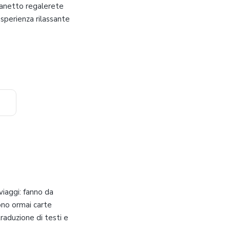
ofanetto regalerete
sperienza rilassante
viaggi: fanno da
ono ormai carte
traduzione di testi e