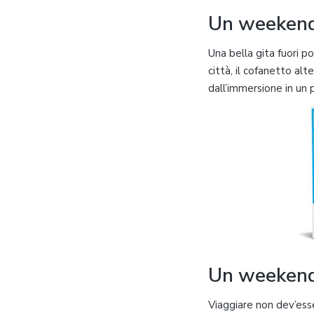
Un weekend
Una bella gita fuori po
città, il cofanetto a
dall’immersione in un
Un weekend
Viaggiare non dev’ess