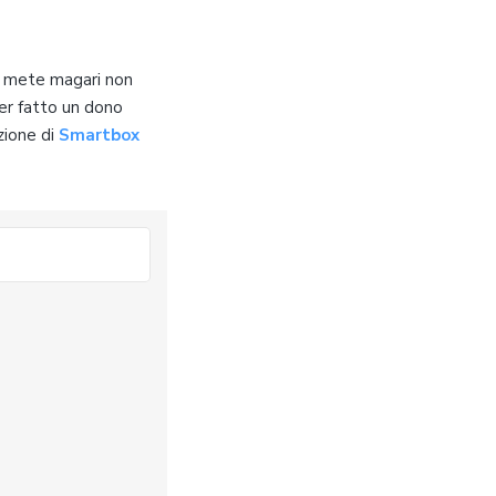
ui mete magari non
ver fatto un dono
zione di
Smartbox