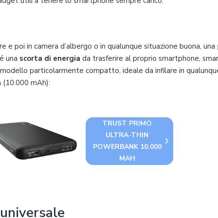
gadget utili a tenere lo smartphone sempre carico.
ire e poi in camera d’albergo o in qualunque situazione buona, una
sé una
scorta di energia
da trasferire al proprio smartphone, sm
n modello particolarmente compatto, ideale da infilare in qualunq
a (10.000 mAh):
TRUST PRIMO
ULTRA-THIN
POWERBANK 10.000
MAH
universale