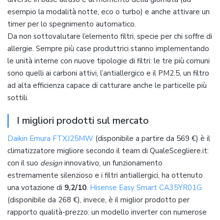
esempio la modalità notte, eco o turbo) e anche attivare un
timer per lo spegnimento automatico.
Da non sottovalutare l’elemento filtri, specie per chi soffre di
allergie. Sempre più case produttrici stanno implementando
le unità interne con nuove tipologie di filtri: le tre più comuni
sono quelli ai carboni attivi, l’antiallergico e il PM2.5, un filtro
ad alta efficienza capace di catturare anche le particelle più
sottili.
I migliori prodotti sul mercato
Daikin Emura FTXJ25MW
(disponibile a partire da 569 €) è il
climatizzatore migliore secondo il team di QualeScegliere.it:
con il suo
design
innovativo, un funzionamento
estremamente silenzioso e i filtri antiallergici, ha ottenuto
una votazione di
9,2/10
.
Hisense Easy Smart CA35YR01G
(disponibile da 268 €), invece, è il miglior prodotto per
rapporto qualità-prezzo: un modello inverter con numerose