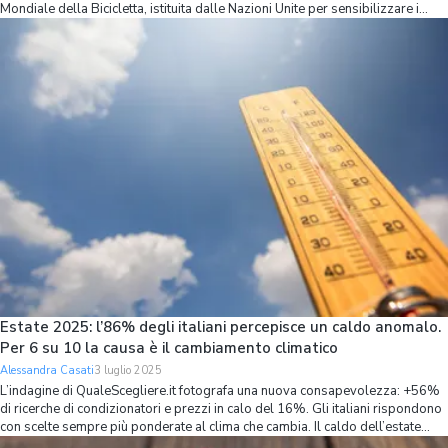
Mondiale della Bicicletta, istituita dalle Nazioni Unite per sensibilizzare i
cittadini circa i benefici ambientali, economici e sociali derivant
Estate 2025: l’86% degli italiani percepisce un caldo anomalo.
Per 6 su 10 la causa è il cambiamento climatico
Alessandra Casati
3 luglio 2025
L’indagine di QualeScegliere.it fotografa una nuova consapevolezza: +56%
di ricerche di condizionatori e prezzi in calo del 16%. Gli italiani rispondono
con scelte sempre più ponderate al clima che cambia. Il caldo dell’estate
italiana non è più percepito come una semplice condizione atmosfe