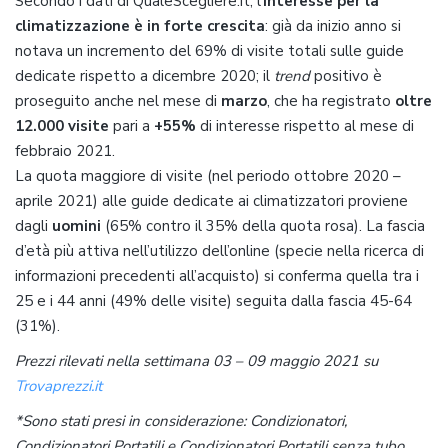
Secondo i dati di QualeScegliere.it, l’
interesse per la
climatizzazione è in forte crescita
: già da inizio anno si
notava un incremento del 69% di visite totali sulle guide
dedicate rispetto a dicembre 2020; il
trend
positivo è
proseguito anche nel mese di
marzo
, che ha registrato
oltre
12.000 visite
pari a
+55%
di interesse rispetto al mese di
febbraio 2021.
La quota maggiore di visite (nel periodo ottobre 2020 –
aprile 2021) alle guide dedicate ai climatizzatori proviene
dagli
uomini
(65% contro il 35% della quota rosa). La fascia
d’età più attiva nell’utilizzo dell’online (specie nella ricerca di
informazioni precedenti all’acquisto) si conferma quella tra i
25 e i 44 anni (49% delle visite) seguita dalla fascia 45-64
(31%).
Prezzi rilevati nella settimana 03 – 09 maggio 2021 su
Trovaprezzi.it
*Sono stati presi in considerazione: Condizionatori,
Condizionatori Portatili e Condizionatori Portatili senza tubo.