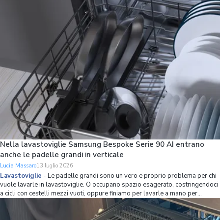
con strumenti int
Nella lavastoviglie Samsung Bespoke Serie 90 AI entrano
anche le padelle grandi in verticale
Lucia Massaro
13 luglio 2026
Lavastoviglie
-
Le padelle grandi sono un vero e proprio problema per chi
vuole lavarle in lavastoviglie. O occupano spazio esagerato, costringendoci
a cicli con cestelli mezzi vuoti, oppure finiamo per lavarle a mano per
mettere più stoviglie possibile in lavastoviglie. Se non volete avere più
questo problema,