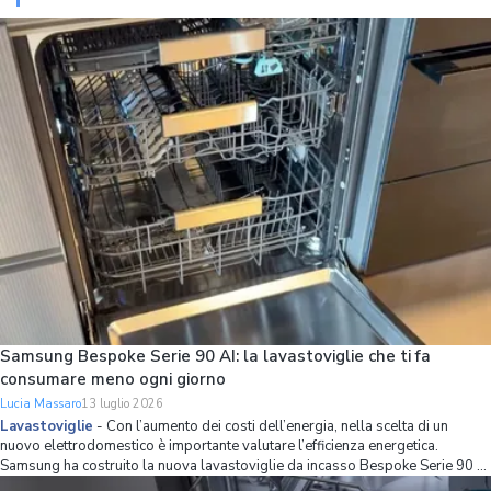
Samsung Bespoke Serie 90 AI: la lavastoviglie che ti fa
consumare meno ogni giorno
Lucia Massaro
13 luglio 2026
Lavastoviglie
-
Con l’aumento dei costi dell’energia, nella scelta di un
nuovo elettrodomestico è importante valutare l’efficienza energetica.
Samsung ha costruito la nuova lavastoviglie da incasso Bespoke Serie 90 AI
partendo proprio da questo principio, combinando una classe energetica A