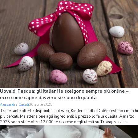
Uova di Pasqua: gli italiani le scelgono sempre più online –
ecco come capire davvero se sono di qualità
Alessandra Casati
30 aprile 2025
Tra le tante offerte disponibili sul web, Kinder, Lindt e Dolfin restano i marchi
più cercati. Ma attenzione agli ingredienti: il prezzo lo fa la qualità. A marzo
2025 sono state oltre 12.000 le ricerche degli utenti su Trovaprezzi.it
relative ad un uovo di cioccolato da acquistare: un dato più