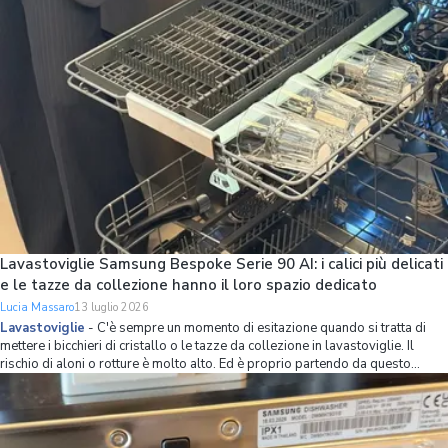
Lavastoviglie Samsung Bespoke Serie 90 AI: i calici più delicati
e le tazze da collezione hanno il loro spazio dedicato
Lucia Massaro
13 luglio 2026
Lavastoviglie
-
C'è sempre un momento di esitazione quando si tratta di
mettere i bicchieri di cristallo o le tazze da collezione in lavastoviglie. Il
rischio di aloni o rotture è molto alto. Ed è proprio partendo da questo
problema che Samsung ha ripensato l’organizzazione dello spazio interno
della lavastov