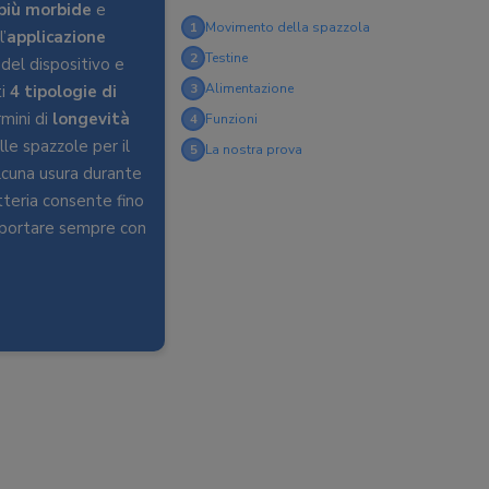
 più morbide
e
1
Movimento della spazzola
’
applicazione
2
Testine
 del dispositivo e
3
Alimentazione
ti
4 tipologie di
mini di
longevità
4
Funzioni
le spazzole per il
5
La nostra prova
alcuna usura durante
atteria consente fino
 portare sempre con