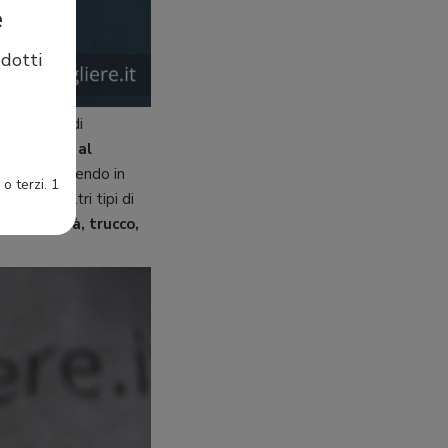
e
dotti
di un tipo di
pulsazioni al
to, consentendo in
o terzi. 1
re con altri tipi di
e impurità, trucco,