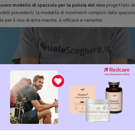
nuovo modello di spazzola per la pulizia del viso
progettato da
elli precedenti, la modalità di movimenti compiuti dalla spazzola
le per il viso di altre marche, è efficace e versatile.