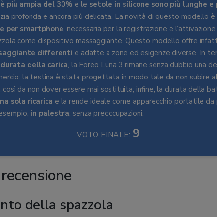
 è più ampia del 30%
e le
setole in silicone sono più lunghe e
izia profonda e ancora più delicata. La novità di questo modello è l
ile per smartphone
, necessaria per la registrazione e l’attivazione
pazzola come dispositivo massaggiante. Questo modello offre infat
aggiante differenti
e adatte a zone ed esigenze diverse. In ter
 durata della carica
, la Foreo Luna 3 rimane senza dubbio una del
mmercio: la testina è stata progettata in modo tale da non subire 
o, così da non dover essere mai sostituita; infine, la durata della b
na sola ricarica
e la rende ideale come apparecchio portatile da
 esempio,
in palestra
, senza preoccupazioni.
9
VOTO FINALE:
 recensione
nto della spazzola