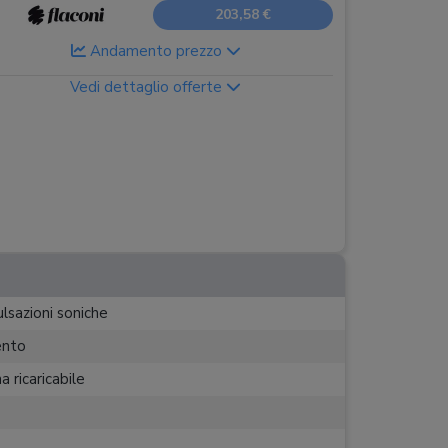
203,58 €
Andamento prezzo
Vedi dettaglio offerte
lsazioni soniche
ento
a ricaricabile