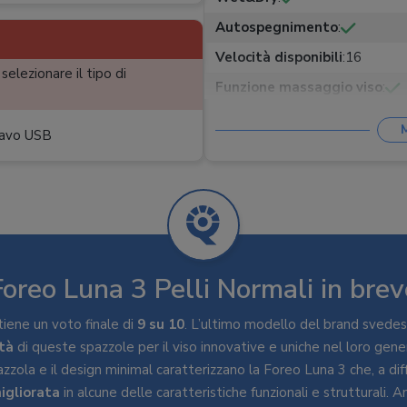
Autospegnimento
:
Velocità disponibili
:
16
selezionare il tipo di
Funzione massaggio viso
:
Accessori
:
Custodia
 cavo USB
Foreo Luna 3 Pelli Normali in brev
iene un voto finale di
9 su 10
. L’ultimo modello del brand svede
ità
di queste spazzole per il viso innovative e uniche nel loro gener
zzola e il design minimal caratterizzano la Foreo Luna 3 che, a dif
igliorata
in alcune delle caratteristiche funzionali e strutturali. A