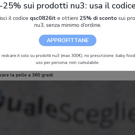
-25% sui prodotti nu3: usa il codic
isci il codice
qsc0826it
e ottieni
25% di sconto
sui pro
nu3, senza minimo d’ordine.
nto della Foreo Luna 3 si basa su onde sonore e in particolare su 
APPROFITTANE
olto veloci
e in grado di trattare la pelle in profondità. Con
8000 
ola agisce sull’epidermide in modo diretto ma al contempo delica
 redcare.it solo su prodotti nu3 (max 300€), no prescrizione, baby food 
ione più intensa e rigenerante rispetto a quella che si può ottene
uso per persona, non cumulabile.
 rotatori. Grazie a questo tipo di movimenti rapidi si può
rimuover
icare la pelle a 360 gradi
.