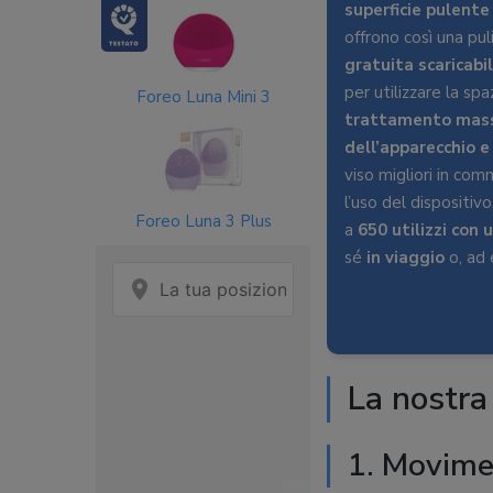
superficie pulente
offrono così una pul
gratuita scaricab
per utilizzare la s
Foreo Luna Mini 3
trattamento mass
dell’apparecchio e
viso migliori in co
l’uso del dispositiv
Foreo Luna 3 Plus
a
650 utilizzi con u
sé
in viaggio
o, ad
La nostra
1. Movime