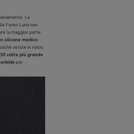
 pienamente. La
ella Foreo Luna non
pre la maggior parte
in silicone medico
,
siche setole in nylon.
 30 volte più grande
morbide
per