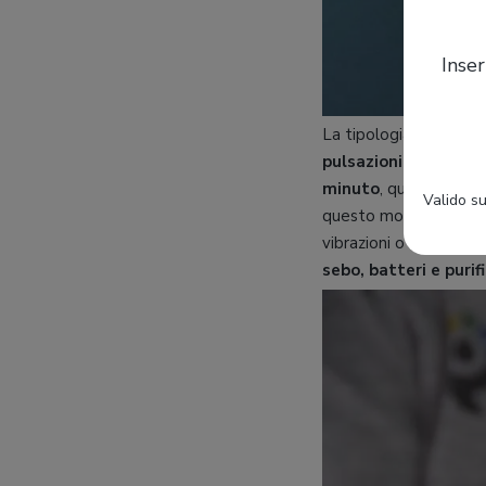
Inser
La tipologia di movime
pulsazioni soniche m
minuto
, questa spazz
Valido su
questo modo una deters
vibrazioni o movimenti
sebo, batteri e purif