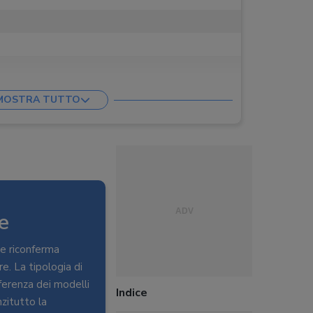
MOSTRA TUTTO
e
se riconferma
e. La tipologia di
ferenza dei modelli
Indice
nzitutto la