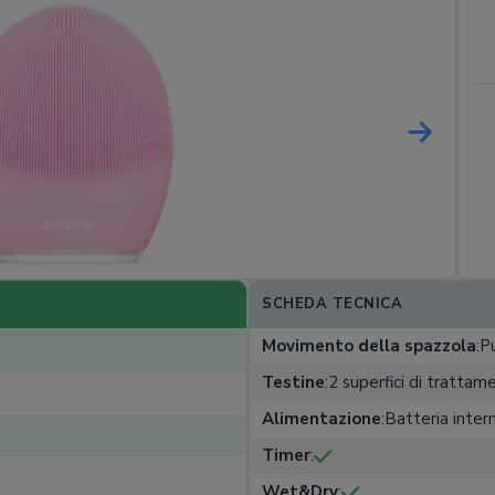
SCHEDA TECNICA
Movimento della spazzola
:
Pu
Testine
:
2 superfici di trattam
Alimentazione
:
Batteria intern
Timer
:
Wet&Dry
: