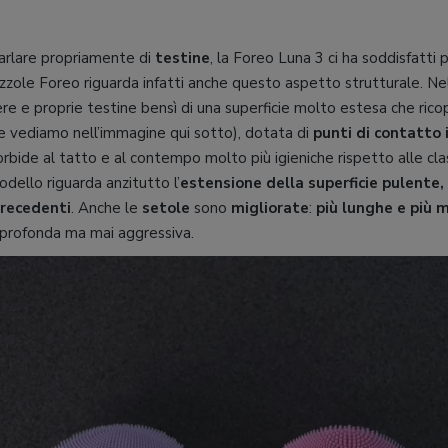
arlare propriamente di
testine
, la Foreo Luna 3 ci ha soddisfatti
azzole Foreo riguarda infatti anche questo aspetto strutturale. N
re e proprie testine bensì di una superficie molto estesa che rico
e vediamo nell’immagine qui sotto), dotata di
punti di contatto 
rbide al tatto e al contempo molto più igieniche rispetto alle clas
dello riguarda anzitutto l’
estensione della superficie pulente,
precedenti
. Anche le
setole
sono
migliorate
:
più lunghe e più 
a profonda ma mai aggressiva.