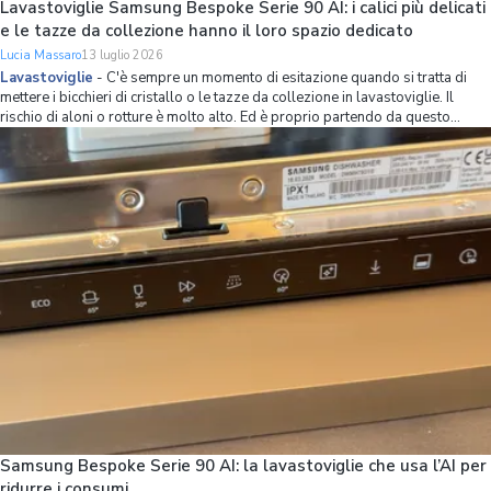
Lavastoviglie Samsung Bespoke Serie 90 AI: i calici più delicati
e le tazze da collezione hanno il loro spazio dedicato
Lucia Massaro
13 luglio 2026
Lavastoviglie
-
C'è sempre un momento di esitazione quando si tratta di
mettere i bicchieri di cristallo o le tazze da collezione in lavastoviglie. Il
rischio di aloni o rotture è molto alto. Ed è proprio partendo da questo
problema che Samsung ha ripensato l’organizzazione dello spazio interno
della lavastov
Samsung Bespoke Serie 90 AI: la lavastoviglie che usa l’AI per
ridurre i consumi