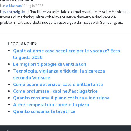
Lucia Massaro
13 luglio 2026
Lavastoviglie
-
L’intelligenza artificiale è ormai ovunque. A volte è solo una
trovata di marketing, altre volte invece serve davvero a risolvere dei
problemi. È il caso della nuova lavastoviglie da incasso di Samsung. Si
chiama Bespoke Serie 90 AI, ha 14 coperti, spazio interno ottimizzato in
modo capillare
LEGGI ANCHE
Quale allarme casa scegliere per le vacanze? Ecco
la guida 2026
Le migliori tipologie di ventilatori
Tecnologia, vigilanza e fiducia: la sicurezza
secondo Verisure
Come usare detersivo, sale e brillantante
Come profumare i capi nell'asciugatrice
Quanto consuma il piano cottura a induzione
A che temperatura cuocere la pizza
Quanto consuma la lavatrice