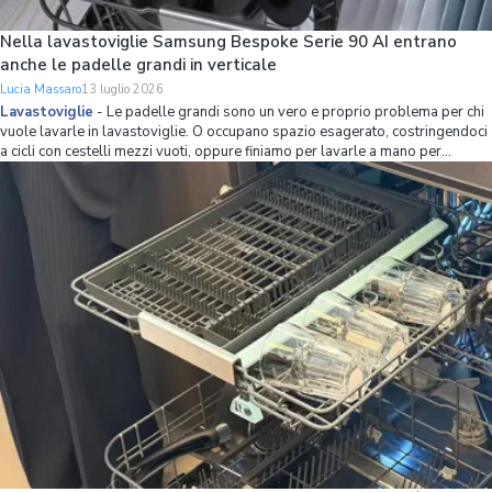
Nella lavastoviglie Samsung Bespoke Serie 90 AI entrano
anche le padelle grandi in verticale
Lucia Massaro
13 luglio 2026
Lavastoviglie
-
Le padelle grandi sono un vero e proprio problema per chi
vuole lavarle in lavastoviglie. O occupano spazio esagerato, costringendoci
a cicli con cestelli mezzi vuoti, oppure finiamo per lavarle a mano per
mettere più stoviglie possibile in lavastoviglie. Se non volete avere più
questo problema,