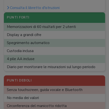
Indicatore batteria scarica, Autospegnimento
Consulta il libretto d'istruzioni
Connettività
:
Non presente
PUNTI FORTI
Display
:
LCD
Memorizzazioni di 60 risultati per 2 utenti
Misurazioni memorizzabili
:
60
Display a grandi cifre
Profili utenti
:
2
Spegnimento automatico
Accessori
:
Custodia morbida, Diario
Custodia inclusa
Misura manicotto massima
:
22 cm
4 pile AA incluse
Misura manicotto minima
:
30 cm
Diario per monitorare le misurazioni sul lungo periodo
PUNTI DEBOLI
Senza touchscreen, guida vocale e Bluetooth
No media dei valori
Circonferenza del manicotto ridotta