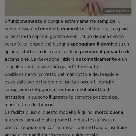
Il
funzionamento
è dunque estremamente semplice: il
primo passo è
stringere il manicotto
sul braccio, a un paio
di centimetri sopra al gomito e con il tubo dell’aria rivolto
verso l’alto, dopodiché bisogna
appoggiare il gomito
su un
ripiano, all’altezza del cuore, e infine
premere il pulsante di
accensione
. La rilevazione inizierà
automaticamente
e un
segnale acustico avvertirà quand’è terminata. Il
posizionamento corretto del manicotto e del braccio è
essenziale per ottenere dei risultati accurati, quindi vi
consigliamo di leggere attentamente il
libretto di
istruzioni
in cui sono illustrate le corrette posizioni del
manicotto e del braccio.
La facilità d’uso di questo modello è quindi
molto buona
,
ma segnaliamo che altri prodotti della stessa fascia di
prezzo, seppure non così numerosi, permettono di usufruire
anche di comandi touchscreen e guida vocale.