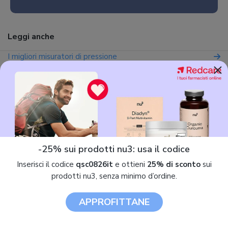
Leggi anche
I migliori misuratori di pressione
×
Altri prodotti Medisana
Medisana 51160 BU 510
-25% sui prodotti nu3: usa il codice
Inserisci il codice
qsc0826it
e ottieni
25% di sconto
sui
prodotti nu3, senza minimo d’ordine.
APPROFITTANE