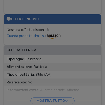
OFFERTE NUOVO
Nessuna offerta disponibile.
Guarda prodotti simili su
SCHEDA TECNICA
Tipologia
:
Da braccio
Alimentazione
:
Batteria
Tipo di batteria
:
Stilo (AA)
Ricaricabile
:
No
Informazioni extra
:
Allarme aritmie, Allarme
ipertensione, Indicatore a semaforo
MOSTRA TUTTO
Funzioni
:
Avviso errore misurazione, Data e ora,