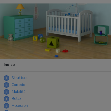
Indice
Struttura
1
Corredo
2
Mobilità
3
Relax
4
Accessori
5