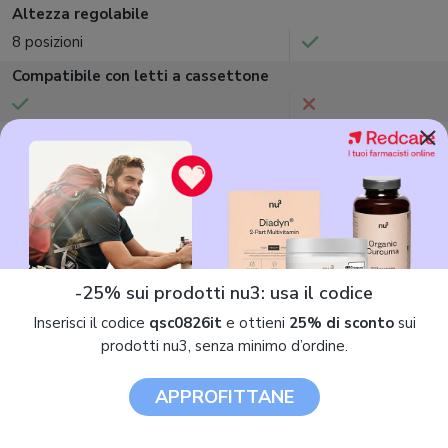
Altezza regolabile
8 posizioni
Compatibile con letti a cassettone
×
Funzione dondolo
Piano inclinabile
Pieghevole
-25% sui prodotti nu3: usa il codice
Accessori inclusi
Inserisci il codice
qsc0826it
e ottieni
25% di sconto
sui
prodotti nu3, senza minimo d’ordine.
Materassino, asta porta giostrina
Nessuno
APPROFITTANE
PUNTI FORTI
Adattabile a tutti i letti grazie alla
Può trasformarsi in l