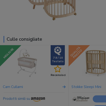
Culle consigliate
QUALITÀ
MIGLIORE
PREZZO
7.8 / 10
Recensisci
Cam Cullami
Stokke Sleepi Mini
Prodotti simili su