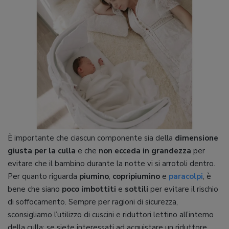
È importante che ciascun componente sia della
dimensione
giusta per la culla
e che
non ecceda in grandezza
per
evitare che il bambino durante la notte vi si arrotoli dentro.
Per quanto riguarda
piumino
,
copripiumino
e
paracolpi
, è
bene che siano
poco imbottiti
e
sottili
per evitare il rischio
di soffocamento. Sempre per ragioni di sicurezza,
sconsigliamo l’utilizzo di cuscini e riduttori lettino all’interno
della culla; se siete interessati ad acquistare un riduttore