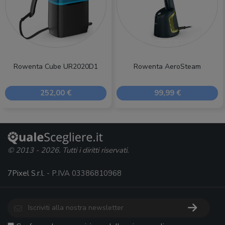
Rowenta Cube UR2020D1
Rowenta AeroSteam
252,00 €
99,99 €
© 2013 - 2026. Tutti i diritti riservati.
7Pixel S.r.l.
- P.IVA 03386810968