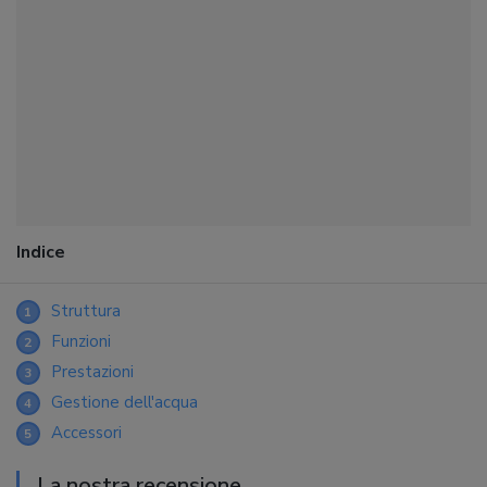
Indice
Struttura
1
Funzioni
2
Prestazioni
3
Gestione dell'acqua
4
Accessori
5
La nostra recensione