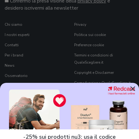
Confermo la presa visione della
privacy policy
e
desidero iscrivermi alla newsletter
Chi siamo
Privacy
I nostri esperti
Politica sui cookie
Contatti
Preferenze cookie
Per i brand
Termini e condizioni di
QualeScegliere.it
News
Copyright e Disclaimer
Osservatorio
Come funziona QualeScegliere.it
×
Ricerca Prodotti
Black Friday 2026
-25% sui prodotti nu3: usa il codice