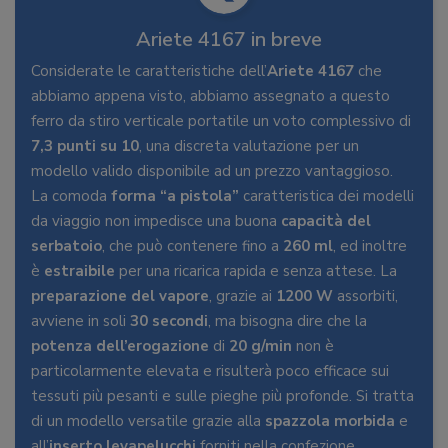
Ariete 4167 in breve
Considerate le caratteristiche dell’
Ariete 4167
che
abbiamo appena visto, abbiamo assegnato a questo
ferro da stiro verticale portatile un voto complessivo di
7,3 punti su 10
, una discreta valutazione per un
modello valido disponibile ad un prezzo vantaggioso.
La comoda
forma “a pistola”
caratteristica dei modelli
da viaggio non impedisce una buona
capacità del
serbatoio
, che può contenere fino a
260 ml
, ed inoltre
è
estraibile
per una ricarica rapida e senza attese. La
preparazione del vapore
, grazie ai
1200 W
assorbiti,
avviene in soli
30 secondi
, ma bisogna dire che la
potenza dell’erogazione
di
20 g/min
non è
particolarmente elevata e risulterà poco efficace sui
tessuti più pesanti e sulle pieghe più profonde. Si tratta
di un modello versatile grazie alla
spazzola morbida
e
all’
inserto levapelucchi
forniti nella confezione.