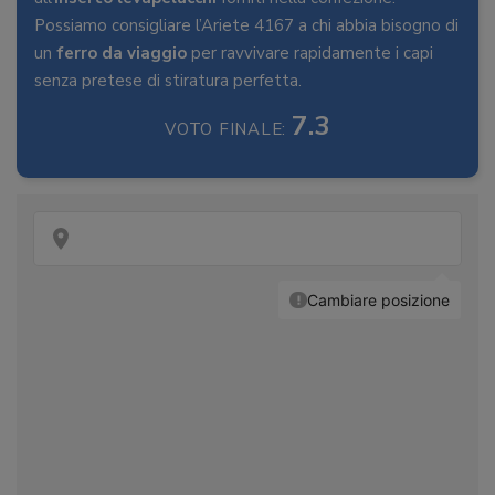
Possiamo consigliare l’Ariete 4167 a chi abbia bisogno di
un
ferro da viaggio
per ravvivare rapidamente i capi
senza pretese di stiratura perfetta.
7.3
VOTO FINALE: