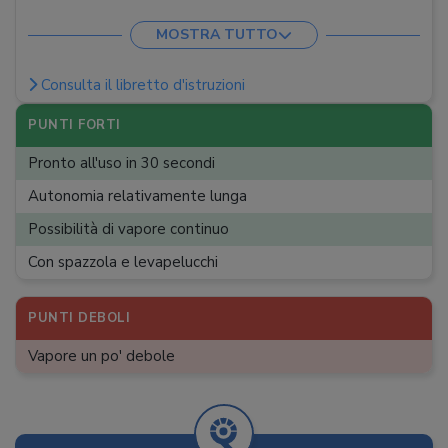
Peso
:
0,8 kg
MOSTRA TUTTO
Dimensioni
:
15,3 x 11 x 27,2 cm
Consulta il libretto d'istruzioni
PUNTI FORTI
Pronto all'uso in 30 secondi
Autonomia relativamente lunga
Possibilità di vapore continuo
Con spazzola e levapelucchi
PUNTI DEBOLI
Vapore un po' debole