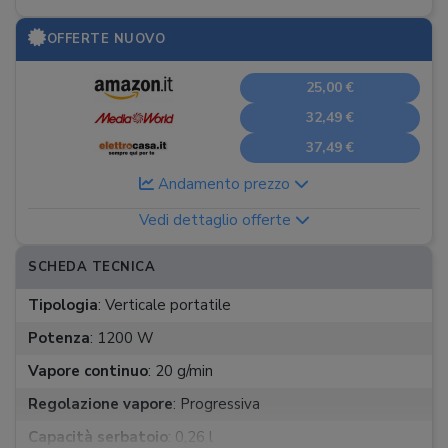
OFFERTE NUOVO
25,00 €
32,49 €
37,49 €
Andamento prezzo
Vedi dettaglio offerte
SCHEDA TECNICA
Tipologia
:
Verticale portatile
Potenza
:
1200 W
Vapore continuo
:
20 g/min
Regolazione vapore
:
Progressiva
Capacità serbatoio
:
0,26 l