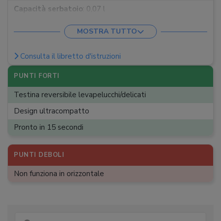
Capacità serbatoio
:
0,07 l
Dimensioni
:
31,8 x 14,1 x 5,7 cm
MOSTRA TUTTO
Consulta il libretto d'istruzioni
PUNTI FORTI
Testina reversibile levapelucchi/delicati
Design ultracompatto
Pronto in 15 secondi
PUNTI DEBOLI
Non funziona in orizzontale