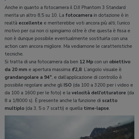
Anche in quanto a fotocamera il DJI Phantom 3 Standard
merita un altro 8,5 su 10. La
fotocamera
in dotazione è in
realtà
eccellente
e meriterebbe voti ancora più alti, l’unico
motivo per cui non ci spingiamo oltre è che questa è fissa e
non è dunque possibile eventualmente sostituirla con una
action cam ancora migliore. Ma vediamone le caratteristiche
tecniche.
Si tratta di una fotocamera da ben
12 Mp
con un
obiettivo
da 20 mm
e apertura massima
f
/2,8
. L’angolo visuale è
grandangolare a 94°
, e dall’applicazione di controllo è
possibile regolare anche gli
ISO
(da 100 a 3200 per i video e
da 100 a 1600 per le foto) e la
velocità dell’otturatore
(da
8 a 1/8000 s). È presente anche la funzione di
scatto
multiplo
(da 3, 5 o 7 scatti) e quella
time-lapse
.