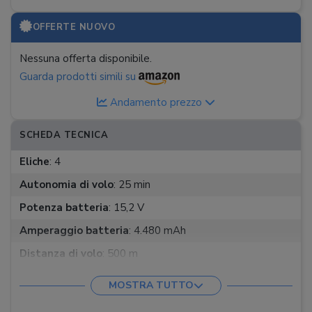
OFFERTE NUOVO
Nessuna offerta disponibile.
Guarda prodotti simili su
Andamento prezzo
SCHEDA TECNICA
Eliche
:
4
Autonomia di volo
:
25 min
Potenza batteria
:
15,2 V
Amperaggio batteria
:
4.480 mAh
Distanza di volo
:
500 m
Tempo di ricarica
:
1,36 h
MOSTRA TUTTO
Fotocamera
:
Esterna