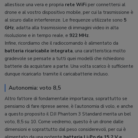
allestisce una vera e propria
rete WiFi
per connettersi al
drone e al vostro dispositivo mobile, per cui la trasmissione è
al sicuro dalle interferenze. Le frequenze utilizzate sono
5
GHz
, adatta alla trasmissione di immagini video in alta
risoluzione e in tempo reale, e
922 MHz
.
Infine, ricordiamo che il radiocomando è alimentato da
batteria ricaricabile integrata
, una caratteristica molto
gradevole se pensate a tutti quei modelli che richiedono
batterie da acquistare a parte. Una volta scarico è sufficiente
dunque ricaricarlo tramite il caricabatterie incluso.
Autonomia: voto 8,5
Altro fattore di fondamentale importanza, soprattutto se
pensiamo di fare riprese aeree, è l’autonomia di volo, e anche
a questo proposito il DJI Phantom 3 Standard merita un bel
voto, 8,5 su 10. Come vedremo, questo è un drone dalle
dimensioni e soprattutto dal peso considerevoli, per cui è
alimentato da una potente
batteria Li-Po da 15,2 V e