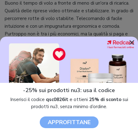
Buono il tempo di volo a fronte di meno di un'ora di ricarica.
Qualità delle riprese video ottimale e stabilizzare. In grado di
percorrere rotte di volo stabilite. Telecomando di facile
intuizione e con un impugnatura ergonomica e comoda.
Purtroppo non è tra i più economici, ma la qualità si paga e
×
sono piacevolmente soddisfatto della spesa sostenuta.
Consigliato a chi vuole già farci riprese professionali e non
amatoriali.
Prosdi
-25% sui prodotti nu3: usa il codice
30 Ottobre 2018
Inserisci il codice
qsc0826it
e ottieni
25% di sconto
sui
Recensione non verificata
prodotti nu3, senza minimo d’ordine.
Drone dei sogni
APPROFITTANE
Questo drone lo uso sempre, è una droga, le batterie sono
sempre in carica perché appena ho il tempo le scarico subito