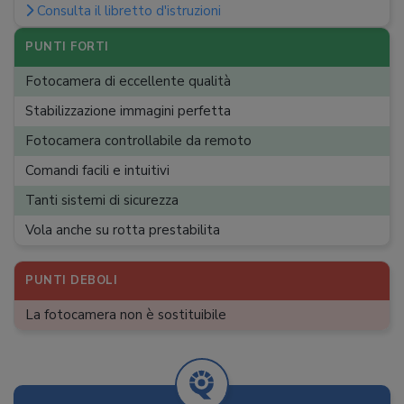
Consulta il libretto d'istruzioni
Risoluzione sensore
:
12 MP
Risoluzione max foto
:
4.000 x 3.000 p
PUNTI FORTI
Risoluzione max video
:
4K
Fotocamera di eccellente qualità
Gimbal
:
Motorizzato
Stabilizzazione immagini perfetta
Controllo remoto
:
Smartphone, Telecomando
Fotocamera controllabile da remoto
Batterie telecomando
:
Ricaricabile integrata
Comandi facili e intuitivi
Ritorno automatico
:
Tanti sistemi di sicurezza
Follow me
:
Vola anche su rotta prestabilita
Headless mode
:
Assi
PUNTI DEBOLI
:
6
Pale di riserva
:
2
La fotocamera non è sostituibile
Dimensioni
:
29 x 29 x 18,5 cm
Peso
:
1216 g