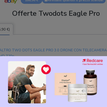
186,90 €
Avvisami quando il prezzo scende!
Offerte Twodots Eagle Pro
,90 €)
ALTRO TWO DOTS EAGLE PRO 3.0 DRONE CON TELECAMERA
HD 720p
Cerca altre offerte su Trovaprezzi.it
i utenti Twodots Eagle Pro
edio 3,0
-
Scrivi la tua recensione