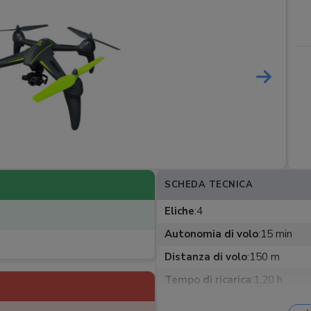
SCHEDA TECNICA
Eliche
:
4
Autonomia di volo
:
15 min
Distanza di volo
:
150 m
Tempo di ricarica
:
1,20 h
Fotocamera
:
Esterna