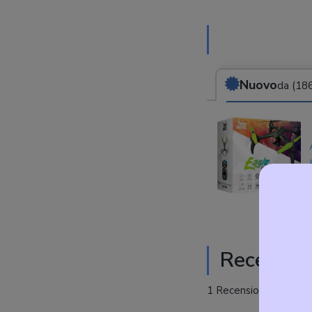
Nuovo
da (186
Recension
1 Recensioni -
Voto m