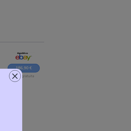
186,90 €
×
Sped. gratuita