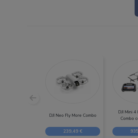
DJI Mini 4
DJI Neo Fly More Combo
Combo co
239,49 €
935