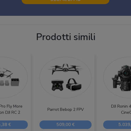
Prodotti simili
 Pro Fly More
DJI Ronin 
Parrot Bebop 2 FPV
n DJI RC 2
Cine
,38 €
509,00 €
5.039