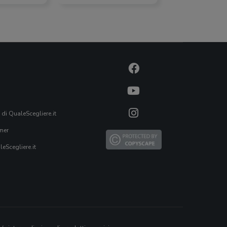
 di QualeScegliere.it
mer
eScegliere.it