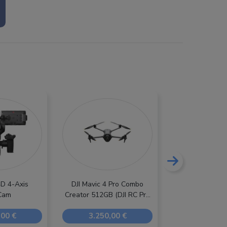
4D 4-Axis
DJI Mavic 4 Pro Combo
DJI Ne
Cam
Creator 512GB (DJI RC Pro
2)
,00 €
3.250,00 €
164,67