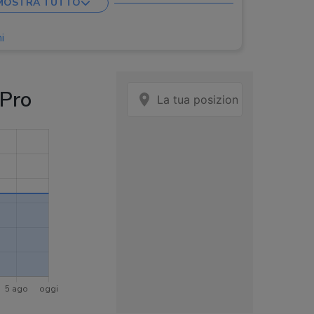
MOSTRA TUTTO
 1.200 p
i
e, Telecomando
Pro