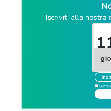
No
Iscriviti alla nostr
1
gio
Conferm