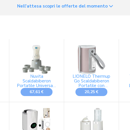
Nell'attesa scopri le offerte del momento
Nuvita
LIONELO Thermup
Scaldabiberon
Go Scaldabiberon
Portatile Universale
Portatile con
Nuvita 1162
Alimentazione USB
67,61 €
20,25 €
Warm'n'Go con USB
U
- Riscaldamento
E
Rapido, 4
Impostazioni di
Temperatura, Facile
da trasportare con
-
Chiusura Ermetica,
Scalda fino a 8