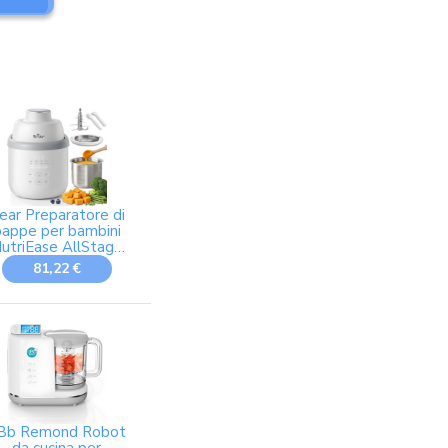
ear Preparatore di
pappe per bambini
utriEase AllStage
in acciaio
81,22 €
inossidabile,
OneStep Baby
Food Maker
preparatore di
appe per bambini,
ottura automatica
e tritatura per
limenti per bambini
sani
Bb Remond Robot