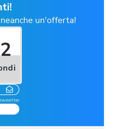
ti!
 neanche un'offerta!
41
ondi
newsletter