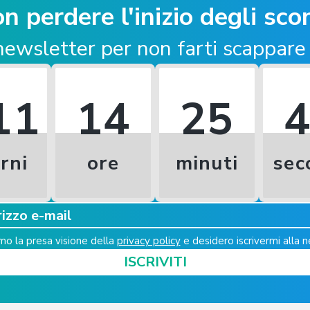
n perdere l'inizio degli scon
a newsletter
per non farti scappare
11
14
25
rni
ore
minuti
sec
o la presa visione della
privacy policy
e desidero iscrivermi alla 
ISCRIVITI