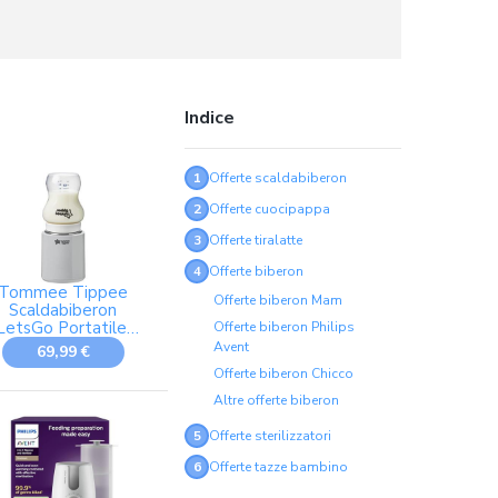
Indice
1
Offerte scaldabiberon
2
Offerte cuocipappa
3
Offerte tiralatte
4
Offerte biberon
Tommee Tippee
Offerte biberon Mam
Scaldabiberon
LetsGo Portatile,
Offerte biberon Philips
Ricaricabile con
Avent
69,99 €
SB, Scaldabiberon
Offerte biberon Chicco
lettrico, Leggero e
Comodo Per il
Altre offerte biberon
Viaggio
5
Offerte sterilizzatori
6
Offerte tazze bambino