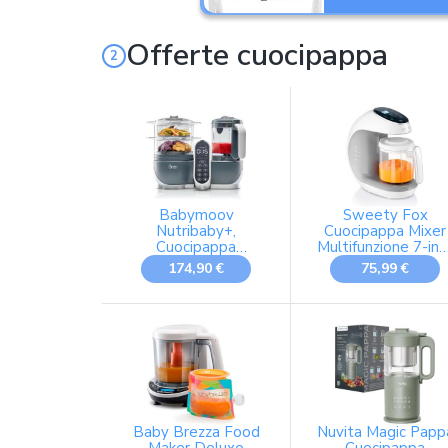
Offerte cuocipappa
Babymoov
Sweety Fox
Nutribaby+,
Cuocipappa Mixer
Cuocipappa
Multifunzione 7-in-
Multifunzione 6 in 1,
per Bambini,
174,90 €
75,99 €
Cuocivapore,
Sterilizza
Frullatore, Grande
Capacità per i
Bambini, Fino a 10
Pasti Preparati
Contemporaneamente
, Grigio
Baby Brezza Food
Nuvita Magic Papp