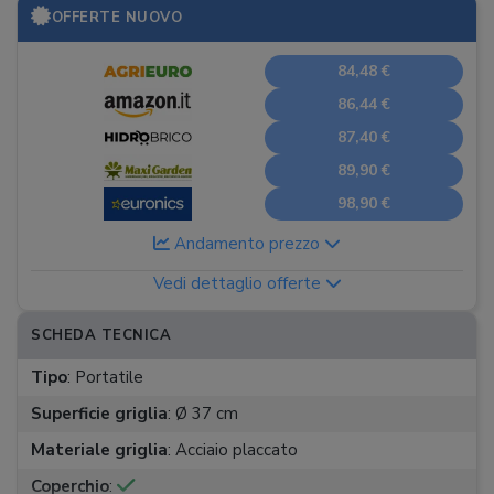
OFFERTE NUOVO
84,48 €
86,44 €
87,40 €
89,90 €
98,90 €
Andamento prezzo
Vedi dettaglio offerte
SCHEDA TECNICA
Tipo
:
Portatile
Superficie griglia
:
Ø 37 cm
Materiale griglia
:
Acciaio placcato
Coperchio
: