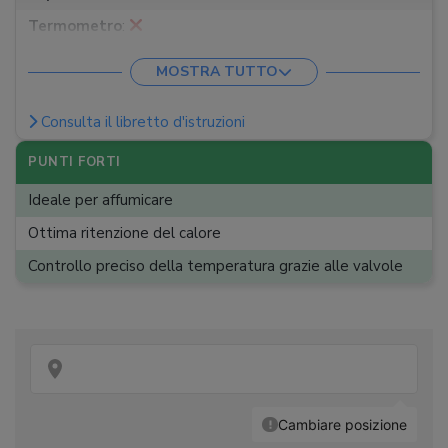
Termometro
:
Ripiani
:
n.a.
MOSTRA TUTTO
Extra
:
Consulta il libretto d'istruzioni
Peso
:
5,48 kg
PUNTI FORTI
Ideale per affumicare
Ottima ritenzione del calore
Controllo preciso della temperatura grazie alle valvole