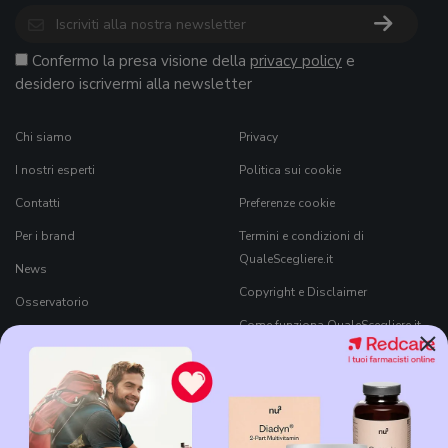
Confermo la presa visione della
privacy policy
e
desidero iscrivermi alla newsletter
Chi siamo
Privacy
I nostri esperti
Politica sui cookie
Contatti
Preferenze cookie
Per i brand
Termini e condizioni di
QualeScegliere.it
News
Copyright e Disclaimer
Osservatorio
Come funziona QualeScegliere.it
×
Ricerca Prodotti
Black Friday 2026