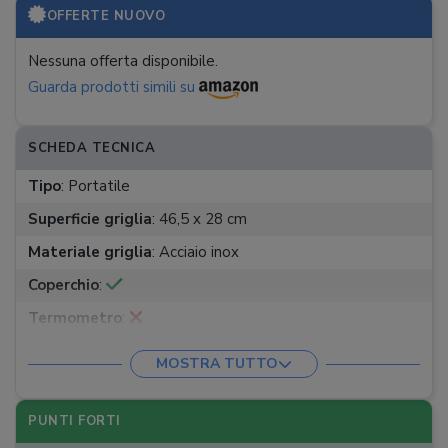
OFFERTE NUOVO
Nessuna offerta disponibile.
Guarda prodotti simili su
SCHEDA TECNICA
Tipo
:
Portatile
Superficie griglia
:
46,5 x 28 cm
Materiale griglia
:
Acciaio inox
Coperchio
:
Termometro
:
Ripiani
:
n.a.
MOSTRA TUTTO
Extra
:
Valigetta, spiedo, 2 forchette, griglia
scaldavivande
PUNTI FORTI
Peso
:
4,4 kg