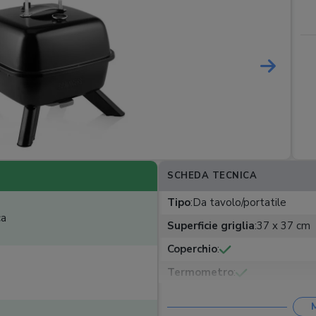
SCHEDA TECNICA
Tipo
:
Da tavolo/portatile
ca
Superficie griglia
:
37 x 37 cm
Coperchio
:
Termometro
:
Ripiani
:
n.a.