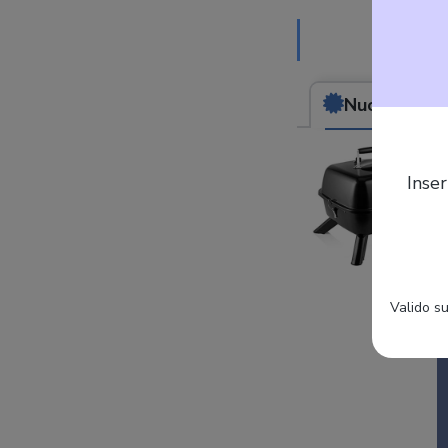
Nuovo
da (89,
Inser
Valido su