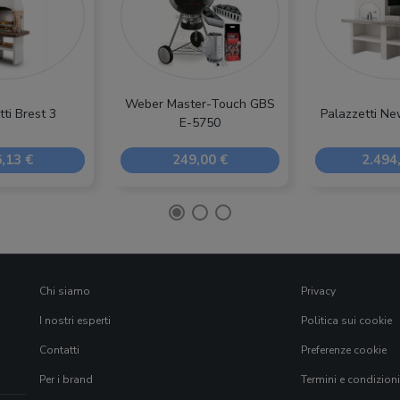
Weber Master-Touch GBS
ti Brest 3
Palazzetti N
E-5750
,13 €
249,00 €
2.494
Chi siamo
Privacy
I nostri esperti
Politica sui cookie
Contatti
Preferenze cookie
Per i brand
Termini e condizioni