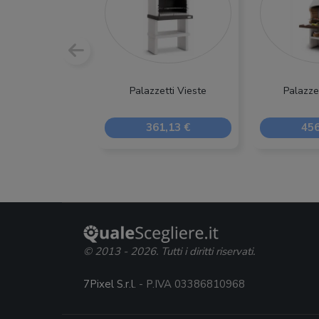
Palazzetti Vieste
Palazzet
361,13 €
456
© 2013 - 2026. Tutti i diritti riservati.
7Pixel S.r.l.
- P.IVA 03386810968