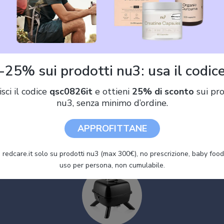
Offerte Princess 112256
90 €)
-25% sui prodotti nu3: usa il codic
isci il codice
qsc0826it
e ottieni
25% di sconto
sui pro
Princess 112256 Barbecue Ibrido Portatile, Elettrico e a carbonell
nu3, senza minimo d’ordine.
Metallo, Nero
APPROFITTANE
 redcare.it solo su prodotti nu3 (max 300€), no prescrizione, baby food 
uso per persona, non cumulabile.