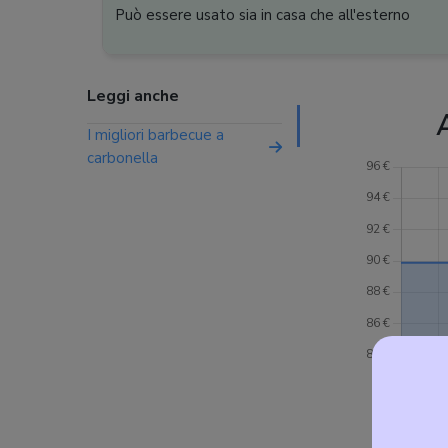
Può essere usato sia in casa che all'esterno
Leggi anche
I migliori barbecue a
carbonella