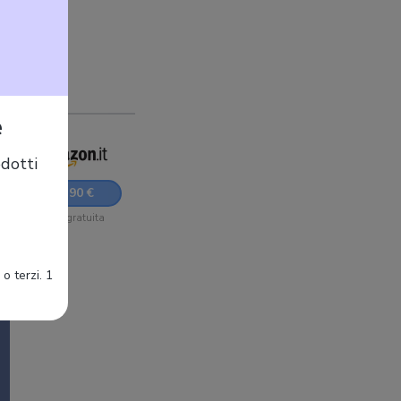
e
dotti
a,
89,90 €
Sped. gratuita
o terzi. 1