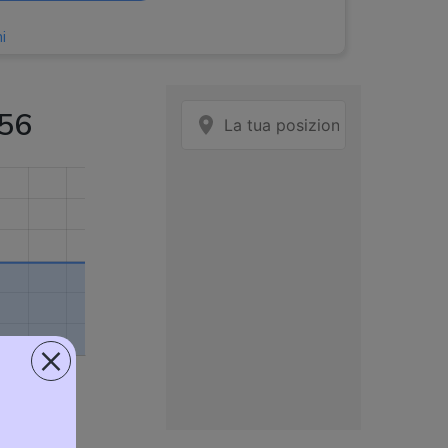
i
256
×