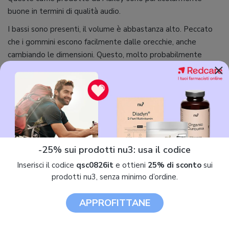
buone in termini di qualità audio.
I bassi sono presenti, il volume è abbastanza alto. Peccato
che i gommini escono facilmente dalle orecchie, anche
cambiando le dimensioni. Questo, molto probabilmente
×
dipende dalla conformazione dell'orecchio, dunque non è un
difetto vero e proprio. Le batterie hanno una buona
autonomia e si ricaricano in un paio di ore.
Nel mio caso, il colore delle cuffie è celeste, un po' più
vistose rispetto alle classiche nere (ma sono gusti personali).
Il microfono presenta un'ottima qualità, non ci sono fruscii o
-25% sui prodotti nu3: usa il codice
rumori di sottofondo durate le chiamate.
Inserisci il codice
qsc0826it
e ottieni
25% di sconto
sui
prodotti nu3, senza minimo d’ordine.
APPROFITTANE
jacoponesto