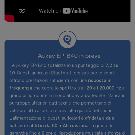
Aukey EP-B40 in breve
Le Aukey EP-B40 totalizzano un punteggio di
7,2 su
10
. Questi auricolari Bluetooth pensati per lo sport
offrono prestazioni sufficienti, con una
risposta in
frequenza
che copre lo spettro tra i
20 e i 20.000 Hz
in
grado di riprodurre in modo abbastanza fedele. Mancano
purtroppo ulteriori dati tecnici che permettano di
valutare altri aspetti relativi alla qualità del suono.
L’alimentazione di questi auricolari è affidata a
due
batterie al litio da 60 mAh ciascuna
, in grado di
garantire fino a
8 ore
di riproduzione musicale a fronte di