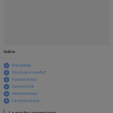
Indice
Prestazioni
1
Struttura e comfort
2
Funzioni extra
3
Connettività
4
Alimentazione
5
La nostra prova
6
La nostra recensione